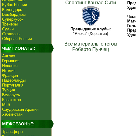
Спортинг Канзас-Сити
Пре
Кубок России
Уда
Календарь
Бомбардиры
Чемп
Суперкубок
Мат
Тренеры
Гол
Судьи
Предыдущие клубы:
Пре
"Риека" (Хорватия)
Стадионы
Уда
Сборная России
Все материалы с тегом
ЧЕМПИОНАТЫ:
Роберто Пунчец
Англия
Германия
Испания
Италия
Франция
Нидерланды
Португалия
Турция
Беларусь
Казахстан
MLS
Саудовская Аравия
Узбекистан
МЕЖСЕЗОНЬЕ:
Трансферы