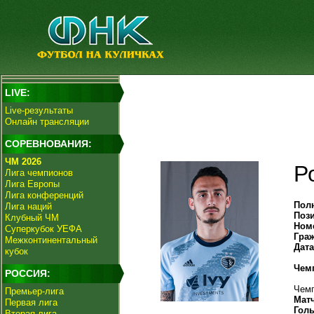
LIVE:
Live-результаты
Онлайн трансляции
СОРЕВНОВАНИЯ:
ЧМ 2026
Р
Лига чемпионов
Лига Европы
Лига конференций
Пол
Лига наций
Поз
Клубный ЧМ
Ном
Суперкубок УЕФА
Гра
Межконтинентальный
Дат
кубок
Чем
РОССИЯ:
Чемп
Премьер-лига
Мат
Первая лига
Гол
Вторая лига