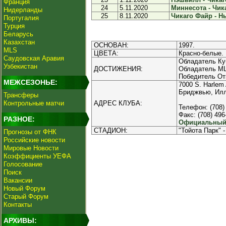
Франция
24
5.11.2020
Миннесота - Чика
Нидерланды
25
8.11.2020
Чикаго Файр - Нь
Португалия
Турция
Беларусь
Казахстан
ОСНОВАН:
1997.
MLS
ЦВЕТА:
Красно-белые.
Саудовская Аравия
Обладатель Куб
Узбекистан
ДОСТИЖЕНИЯ:
Обладатель MLS 
Победитель Отк
МЕЖСЕЗОНЬЕ:
7000 S. Harlem
Бриджвью, Илл
Трансферы
Контрольные матчи
АДРЕС КЛУБА:
Телефон: (708)
Факс: (708) 496
РАЗНОЕ:
Официальный 
СТАДИОН:
"Тойота Парк" 
Прогнозы от ФНК
Российские новости
Мировые Новости
Коэффициенты УЕФА
Голосование
Поиск
Вакансии
Новый Форум
Старый Форум
Контакты
АРХИВЫ: