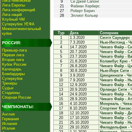
Лига чемпионов
9
Си Джей Сапонг
Лига Европы
21
Фабиан Херберс
Лига конференций
27
Роберт Берич
Лига наций
28
Эллиот Кольер
Клубный ЧМ
Суперкубок УЕФА
Межконтинентальный
Тур
Дата
Соперник
кубок
1
1.3.2020
Сиэтл Саундерс -
2
7.3.2020
Нью-Инглэнд - Чи
РОССИЯ:
4
14.7.2020
Чикаго Файр - Си
Премьер-лига
5
20.7.2020
Чикаго Файр - Са
Первая лига
5
23.7.2020
Чикаго Файр - Ва
Вторая лига
6
21.8.2020
Коламбус Крю - Ч
Кубок России
7
26.8.2020
Чикаго Файр - Ци
Календарь
8
30.8.2020
Нью-Йорк Сити - 
Бомбардиры
9
3.9.2020
Цинциннати - Чик
Суперкубок
10
7.9.2020
Чикаго Файр - Нь
Тренеры
12
12.9.2020
Чикаго Файр - Ко
Судьи
13
20.9.2020
Орландо Сити - Ч
Стадионы
14
24.9.2020
Чикаго Файр - Х
Сборная России
15
28.9.2020
Чикаго Файр - Ат
16
4.10.2020
Монреаль - Чикаг
ЧЕМПИОНАТЫ:
17
8.10.2020
Спортинг Канзас-
18
12.10.2020
Чикаго Файр - Ди
Англия
20
17.10.2020
Чикаго Файр - Сп
Германия
21
25.10.2020
Чикаго Файр - Нь
Испания
22
29.10.2020
Филадельфия - Ч
Италия
23
1.11.2020
Нэшвилл - Чикаго