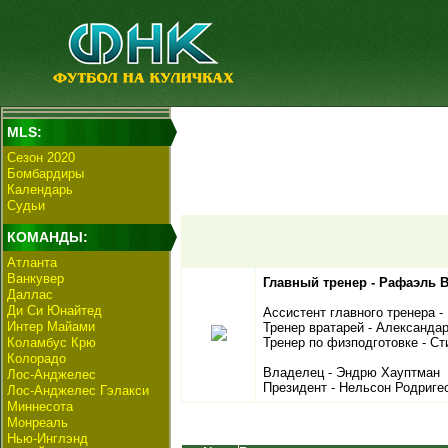
MLS:
Сезон 2020
Бомбардиры
Календарь
Судьи
КОМАНДЫ:
Атланта
Ванкувер
Главный тренер - Рафаэль 
Даллас
Ди Си Юнайтед
Ассистент главного тренера 
Интер Майами
Тренер вратарей - Александа
Коламбус Крю
Тренер по физподготовке - С
Колорадо
Владелец - Эндрю Хауптман
Лос-Анджелес
Президент - Нельсон Родриге
Лос-Анджелес Гэлакси
Миннесота
Монреаль
Нью-Инглэнд