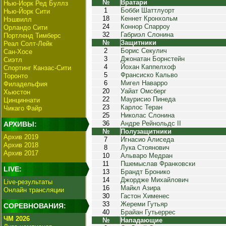
№
Вратари
Нью-Йорк Ред Буллз
1
Бобби Шаттлуорт
Нью-Йорк Сити
18
Кеннет Кронхольм
Нэшвилл
24
Коннор Спарроу
Орландо Сити
32
Габриэл Слонина
Портленд Тимберс
№
Защитники
Реал Солт-Лейк
2
Борис Секулич
Сан-Хосе
3
Джонатан Борнстейн
Сиэтл
4
Йохан Каппелхоф
Спортинг Канзас-Сити
5
Франсиско Кальво
Торонто
6
Мигел Наварро
Филадельфия
20
Уайат Омсберг
Хьюстон
22
Маурисио Пинеда
Цинциннати
23
Карлос Теран
Чикаго Файр
25
Николас Слонина
36
Андре Рейнольдс II
АРХИВЫ:
№
Полузащитники
Архив 2019
7
Игнасио Алиседа
Архив 2018
8
Лука Стоянович
Архив 2017
10
Альваро Медран
11
Пшемыслав Франковски
LIVE:
13
Брандт Бронико
14
Джордже Михайлович
Live-результаты
16
Майкл Азира
Онлайн трансляции
30
Гастон Хименес
33
Жереми Гутьяр
СОРЕВНОВАНИЯ:
40
Брайан Гутьеррес
ЧМ 2026
№
Нападающие