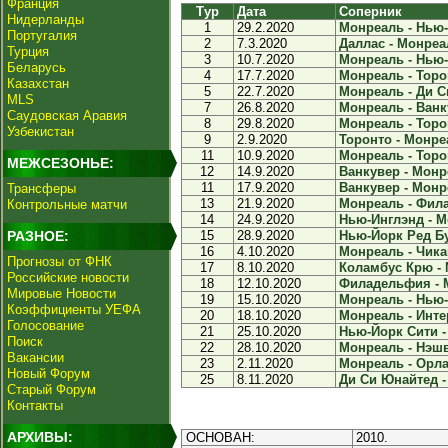
Франция
Тур
Дата
Соперник
Нидерланды
1
29.2.2020
Монреаль - Нью-
Португалия
2
7.3.2020
Даллас - Монреал
Турция
3
10.7.2020
Монреаль - Нью-
Беларусь
4
17.7.2020
Монреаль - Торон
Казахстан
5
22.7.2020
Монреаль - Ди С
MLS
7
26.8.2020
Монреаль - Ванку
Саудовская Аравия
8
29.8.2020
Монреаль - Торон
Узбекистан
9
2.9.2020
Торонто - Монреа
11
10.9.2020
Монреаль - Торон
МЕЖСЕЗОНЬЕ:
12
14.9.2020
Ванкувер - Монре
11
17.9.2020
Ванкувер - Монре
Трансферы
13
21.9.2020
Монреаль - Фила
Контрольные матчи
14
24.9.2020
Нью-Инглэнд - М
РАЗНОЕ:
15
28.9.2020
Нью-Йорк Ред Бу
16
4.10.2020
Монреаль - Чикаг
Прогнозы от ФНК
17
8.10.2020
Коламбус Крю - 
Российские новости
18
12.10.2020
Филадельфия - М
Мировые Новости
19
15.10.2020
Монреаль - Нью-
Коэффициенты УЕФА
20
18.10.2020
Монреаль - Инте
Голосование
21
25.10.2020
Нью-Йорк Сити -
Поиск
22
28.10.2020
Монреаль - Нэшв
Вакансии
23
2.11.2020
Монреаль - Орла
Новый Форум
25
8.11.2020
Ди Си Юнайтед -
Старый Форум
Контакты
АРХИВЫ:
ОСНОВАН:
2010.