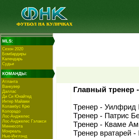
MLS:
Сезон 2020
Бомбардиры
Календарь
Судьи
КОМАНДЫ:
Атланта
Ванкувер
Главный тренер 
Даллас
Ди Си Юнайтед
Интер Майами
Тренер - Уилфрид
Коламбус Крю
Колорадо
Тренер - Патрис Б
Лос-Анджелес
Лос-Анджелес Гэлакси
Тренер - Кваме А
Миннесота
Монреаль
Тренер вратарей -
Нью-Инглэнд