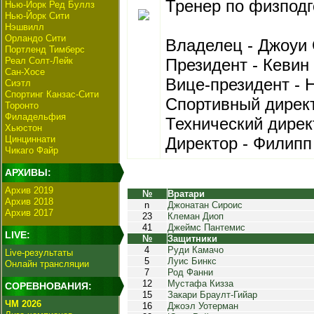
Тренер по физподг
Нью-Йорк Ред Буллз
Нью-Йорк Сити
Нэшвилл
Орландо Сити
Владелец - Джоуи
Портленд Тимберс
Реал Солт-Лейк
Президент - Кевин
Сан-Хосе
Вице-президент - 
Сиэтл
Спортинг Канзас-Сити
Спортивный дирек
Торонто
Филадельфия
Технический дирек
Хьюстон
Цинциннати
Директор - Филип
Чикаго Файр
АРХИВЫ:
Архив 2019
№
Вратари
Архив 2018
n
Джонатан Сироис
Архив 2017
23
Клеман Диоп
41
Джеймс Пантемис
LIVE:
№
Защитники
4
Руди Камачо
Live-результаты
5
Луис Бинкс
Онлайн трансляции
7
Род Фанни
12
Мустафа Кизза
СОРЕВНОВАНИЯ:
15
Закари Браулт-Гийар
ЧМ 2026
16
Джоэл Уотерман