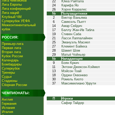
Лига чемпионов
22
Юкка Райтала
Лига Европы
24
Карифа Яо
Лига конференций
26
Хорхе Корралес
Лига наций
№
Полузащитники
Клубный ЧМ
2
Виктор Ваньяма
Суперкубок УЕФА
6
Самюэль Пьетт
Межконтинентальный
14
Амар Сейдич
кубок
17
Баллу Жан-Ив Табла
19
Стивен Саба
РОССИЯ:
21
Ласси Лаппалайнен
25
Эмануэль Масиел
Премьер-лига
27
Клемент Байиха
Первая лига
28
Шамит Шом
Вторая лига
29
Матьё Чойньер
Кубок России
№
Нападающие
Календарь
9
Боян Кркич
Бомбардиры
11
Энтони Джексон-Хэймел
Суперкубок
13
Мэйсон Тоай
Тренеры
18
Орджи Оквонкво
Судьи
30
Ромель Киото
Стадионы
37
Максимилиано Уррути
Сборная России
ЧЕМПИОНАТЫ:
П
Игроки
Англия
Сафир Тайдер
Германия
Испания
Италия