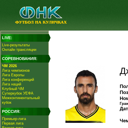
LIVE:
Live-результаты
Онлайн трансляции
СОРЕВНОВАНИЯ:
ЧМ 2026
Д
Лига чемпионов
Лига Европы
Лига конференций
Лига наций
По
Клубный ЧМ
По
Суперкубок УЕФА
Но
Межконтинентальный
кубок
Гра
Дат
РОССИЯ:
Премьер-лига
Че
Первая лига
Вторая лига