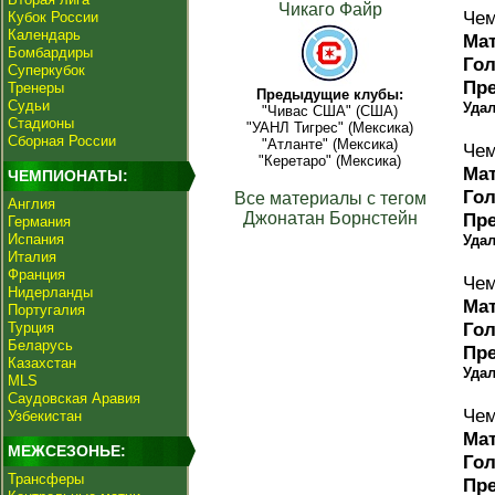
Чикаго Файр
Чем
Кубок России
Календарь
Ма
Бомбардиры
Го
Суперкубок
Пр
Тренеры
Предыдущие клубы:
Судьи
Уда
"Чивас США" (США)
Стадионы
"УАНЛ Тигрес" (Мексика)
Сборная России
"Атланте" (Мексика)
Чем
"Керетаро" (Мексика)
Ма
ЧЕМПИОНАТЫ:
Го
Все материалы с тегом
Англия
Джонатан Борнстейн
Пр
Германия
Испания
Уда
Италия
Франция
Чем
Нидерланды
Ма
Португалия
Го
Турция
Беларусь
Пр
Казахстан
Уда
MLS
Саудовская Аравия
Чем
Узбекистан
Ма
МЕЖСЕЗОНЬЕ:
Го
Трансферы
Пр