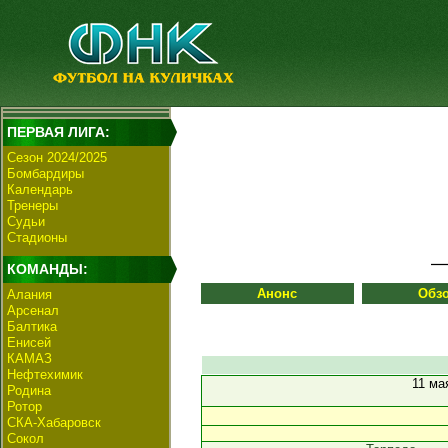
ПЕРВАЯ ЛИГА:
Сезон 2024/2025
Бомбардиры
Календарь
Тренеры
Судьи
Стадионы
КОМАНДЫ:
Анонс
Обз
Алания
Арсенал
Балтика
Енисей
КАМАЗ
Нефтехимик
11 ма
Родина
Ротор
СКА-Хабаровск
Сокол