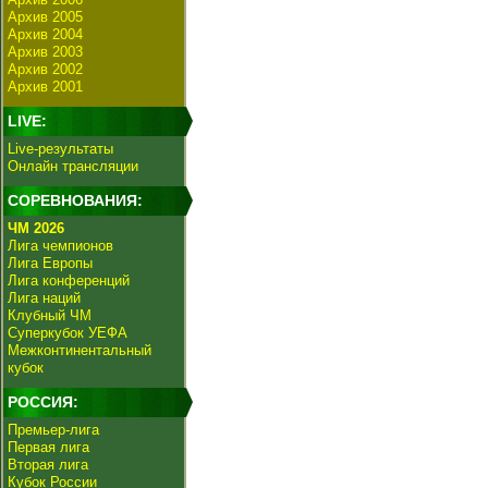
Архив 2005
Архив 2004
Архив 2003
Архив 2002
Архив 2001
LIVE:
Live-результаты
Онлайн трансляции
СОРЕВНОВАНИЯ:
ЧМ 2026
Лига чемпионов
Лига Европы
Лига конференций
Лига наций
Клубный ЧМ
Суперкубок УЕФА
Межконтинентальный
кубок
РОССИЯ:
Премьер-лига
Первая лига
Вторая лига
Кубок России