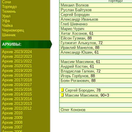
Торпедо
Сочи
Михаил Волков
Торпедо
Руслан Байтуков
Тюмень
Сергей Бородин
Урал
Александр Иваньков
Уфа
Глеб Шевченко
Чайка
Марио Чурич
Черноморец
Хетаг Хосонов
, 61
Шинник
Ейсон Гузман
, 88
Гулжигит Алыкулов
, 72
АРХИВЫ:
Ираклий Манелов
, 88
Архив 2023/2024
Александр Юшин
, 61
Архив 2022/2023
Архив 2021/2022
Максим Максимов
, 61
Архив 2020/2021
Андрей Костин
, 61
Архив 2019/2020
Владислав Галкин
, 72
Архив 2018/2019
Игорь Горбунов
, 88
Архив 2017/2018
Боян Роганович
, 88
Архив 2016/2017
Архив 2015/2016
Сергей Бородин
, 78
Архив 2014/2015
Максим Максимов
, 90+3
Архив 2013/2014
Архив 2012/2013
Архив 2011/2012
Олег Кононов
Архив 2010
Архив 2009
Архив 2008
Архив 2007
Архив 2006