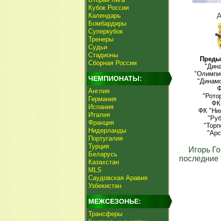
Кубок России
Календарь
Бомбардиры
Суперкубок
Тренеры
Судьи
Стадионы
Преды
Сборная России
"Дина
"Олимпие
ЧЕМПИОНАТЫ:
"Динамо
Ф
Англия
"Рото
Германия
ФК
Испания
ФК "Ни
Италия
"Руб
Франция
"Торп
Нидерланды
"Арс
Португалия
Турция
Игорь Г
Беларусь
последние 
Казахстан
MLS
Саудовская Аравия
Узбекистан
МЕЖСЕЗОНЬЕ:
Трансферы