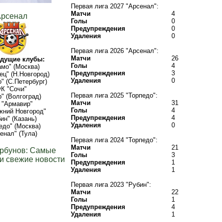
Первая лига 2027 "Арсенал":
Матчи
4
Арсенал
Голы
0
Предупреждения
0
Удаления
0
Первая лига 2026 "Арсенал":
Матчи
26
дущие клубы:
Голы
4
мо" (Москва)
Предупреждения
3
ц" (Н.Новгород)
Удаления
0
" (С.Петербург)
К "Сочи"
Первая лига 2025 "Торпедо":
р" (Волгоград)
Матчи
31
 "Армавир"
Голы
4
жний Новгород"
Предупреждения
4
ин" (Казань)
Удаления
0
едо" (Москва)
енал" (Тула)
Первая лига 2024 "Торпедо":
Матчи
21
орбунов: Самые
Голы
3
и свежие новости
Предупреждения
1
Удаления
1
Первая лига 2023 "Рубин":
Матчи
22
Голы
1
Предупреждения
4
Удаления
1