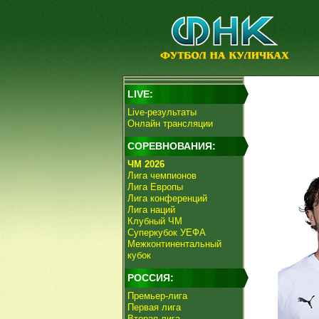
LIVE:
Live-результаты
Онлайн трансляции
СОРЕВНОВАНИЯ:
ЧМ 2026
Лига чемпионов
Лига Европы
Лига конференций
Лига наций
Клубный ЧМ
Суперкубок УЕФА
Межконтинентальный
кубок
РОССИЯ:
Премьер-лига
Первая лига
Вторая лига