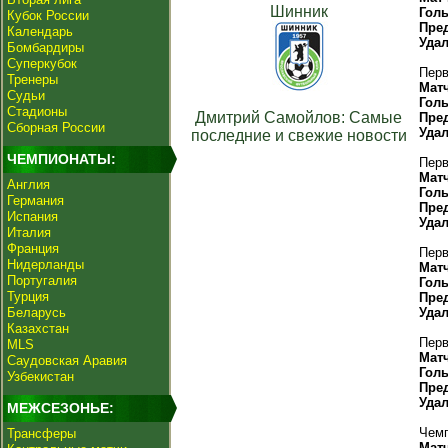
Шинник
Гол
Кубок России
Пре
Календарь
Уда
Бомбардиры
Суперкубок
Перв
Тренеры
Мат
Судьи
Гол
Стадионы
Дмитрий Самойлов: Самые
Пре
Сборная России
Уда
последние и свежие новости
ЧЕМПИОНАТЫ:
Перв
Мат
Англия
Гол
Германия
Пре
Испания
Уда
Италия
Франция
Перв
Нидерланды
Мат
Португалия
Гол
Турция
Пре
Беларусь
Уда
Казахстан
Перв
MLS
Мат
Саудовская Аравия
Гол
Узбекистан
Пре
Уда
МЕЖСЕЗОНЬЕ:
Чемп
Трансферы
Мат