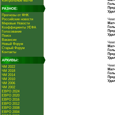
Контрольные матчи
Гол
Пре
РАЗНОЕ:
Уда
Прогнозы от ФНК
Российские новости
Чемп
Мат
Мировые Новости
Гол
Коэффициенты УЕФА
Пре
Голосование
Уда
Поиск
Вакансии
Чемп
Новый Форум
Мат
Старый Форум
Гол
Контакты
Пре
Уда
АРХИВЫ:
Чемп
ЧМ 2022
Мат
ЧМ 2018
Гол
ЧМ 2014
Пре
ЧМ 2010
Уда
ЧМ 2006
ЧМ 2002
ЕВРО 2024
ЕВРО 2020
ЕВРО 2016
ЕВРО 2012
ЕВРО 2008
ЕВРО 2004