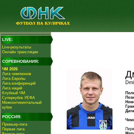
LIVE:
Live-результаты
Онлайн трансляции
СОРЕВНОВАНИЯ:
ЧМ 2026
Д
Лига чемпионов
Лига Европы
Dmi
Лига конференций
Лига наций
Клубный ЧМ
Пол
Поз
Суперкубок УЕФА
Ном
Межконтинентальный
Гра
кубок
Дат
РОССИЯ:
Чем
Премьер-лига
Перв
Первая лига
Мат
Вторая лига