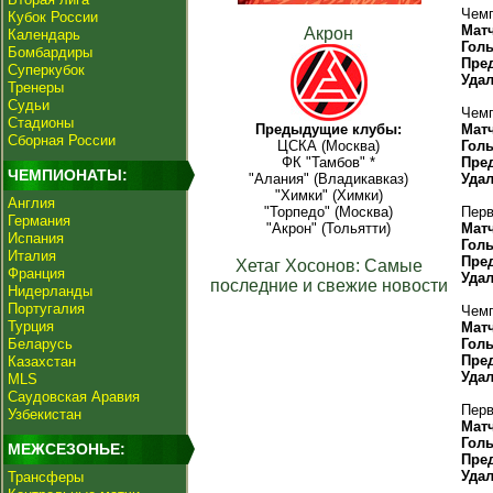
Чемп
Кубок России
Мат
Акрон
Календарь
Гол
Бомбардиры
Пре
Суперкубок
Уда
Тренеры
Судьи
Чемп
Стадионы
Предыдущие клубы:
Мат
Сборная России
ЦСКА (Москва)
Гол
ФК "Тамбов" *
Пре
ЧЕМПИОНАТЫ:
"Алания" (Владикавказ)
Уда
"Химки" (Химки)
Англия
"Торпедо" (Москва)
Перв
Германия
"Акрон" (Тольятти)
Мат
Испания
Гол
Италия
Пре
Хетаг Хосонов: Самые
Франция
Уда
последние и свежие новости
Нидерланды
Португалия
Чемп
Турция
Мат
Беларусь
Гол
Пре
Казахстан
Уда
MLS
Саудовская Аравия
Перв
Узбекистан
Мат
Гол
МЕЖСЕЗОНЬЕ:
Пре
Уда
Трансферы