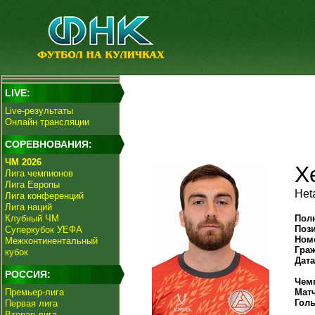
LIVE:
Live-результаты
Онлайн трансляции
СОРЕВНОВАНИЯ:
ЧМ 2026
Х
Лига чемпионов
Лига Европы
Het
Лига конференций
Лига наций
Клубный ЧМ
Пол
Поз
Суперкубок УЕФА
Ном
Межконтинентальный
Гра
кубок
Дат
РОССИЯ:
Чем
Премьер-лига
Мат
Гол
Первая лига
Вторая лига