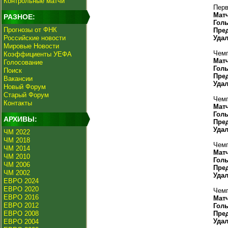
Контрольные матчи
Перв
Мат
РАЗНОЕ:
Гол
Прогнозы от ФНК
Пре
Российские новости
Уда
Мировые Новости
Чемп
Коэффициенты УЕФА
Мат
Голосование
Гол
Поиск
Пре
Вакансии
Уда
Новый Форум
Старый Форум
Чемп
Контакты
Мат
Гол
АРХИВЫ:
Пре
Уда
ЧМ 2022
ЧМ 2018
Чемп
ЧМ 2014
Мат
ЧМ 2010
Гол
ЧМ 2006
Пре
ЧМ 2002
Уда
ЕВРО 2024
ЕВРО 2020
Чемп
ЕВРО 2016
Мат
ЕВРО 2012
Гол
ЕВРО 2008
Пре
Уда
ЕВРО 2004