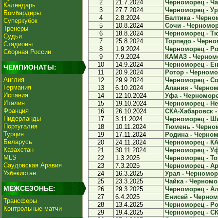
2
21.7.2024
Черноморец - Чай
Календарь
3
27.7.2024
Черноморец - Ура
Бомбардиры
4
2.8.2024
Балтика - Черном
Суперкубок
5
10.8.2024
Сочи - Черноморе
Тренеры
6
18.8.2024
Черноморец - Тю
Судьи
7
25.8.2024
Торпедо - Черном
Стадионы
8
1.9.2024
Черноморец - Ро
Сборная России
9
7.9.2024
КАМАЗ - Черномо
10
14.9.2024
Черноморец - Ени
ЧЕМПИОНАТЫ:
11
20.9.2024
Ротор - Черномор
Англия
12
29.9.2024
Черноморец - Сок
Германия
13
6.10.2024
Алания - Черном
Испания
14
12.10.2024
Уфа - Черноморец
Италия
15
19.10.2024
Черноморец - Не
Франция
16
26.10.2024
СКА-Хабаровск -
Нидерланды
17
3.11.2024
Черноморец - Ши
Португалия
18
10.11.2024
Тюмень - Черном
Турция
19
17.11.2024
Родина - Черном
Беларусь
20
24.11.2024
Черноморец - КА
Казахстан
21
30.11.2024
Черноморец - Уфа
MLS
22
1.3.2025
Черноморец - Тор
Саудовская Аравия
23
7.3.2025
Черноморец - Арс
Узбекистан
24
16.3.2025
Урал - Черноморе
25
23.3.2025
Чайка - Черномор
МЕЖСЕЗОНЬЕ:
26
29.3.2025
Черноморец - Ал
27
6.4.2025
Енисей - Черномо
Трансферы
28
13.4.2025
Черноморец - Рот
Контрольные матчи
29
19.4.2025
Черноморец - СК