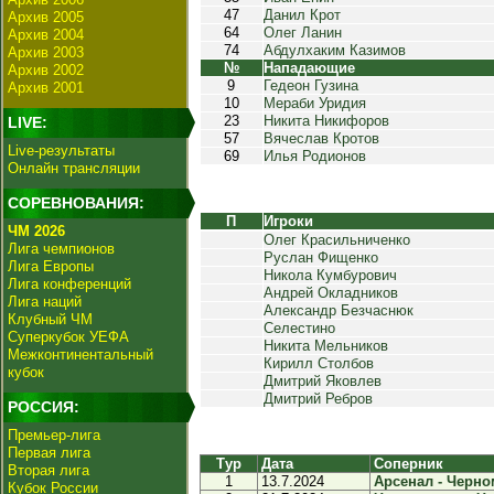
47
Данил Крот
Архив 2005
64
Олег Ланин
Архив 2004
74
Абдулхаким Казимов
Архив 2003
№
Нападающие
Архив 2002
9
Гедеон Гузина
Архив 2001
10
Мераби Уридия
23
Никита Никифоров
LIVE:
57
Вячеслав Кротов
Live-результаты
69
Илья Родионов
Онлайн трансляции
СОРЕВНОВАНИЯ:
П
Игроки
ЧМ 2026
Олег Красильниченко
Лига чемпионов
Руслан Фищенко
Лига Европы
Никола Кумбурович
Лига конференций
Андрей Окладников
Лига наций
Александр Безчаснюк
Клубный ЧМ
Селестино
Суперкубок УЕФА
Никита Мельников
Межконтинентальный
Кирилл Столбов
кубок
Дмитрий Яковлев
Дмитрий Ребров
РОССИЯ:
Премьер-лига
Первая лига
Тур
Дата
Соперник
Вторая лига
1
13.7.2024
Арсенал - Черном
Кубок России