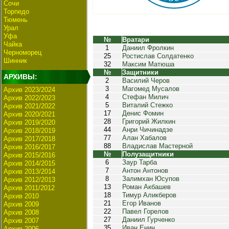
Сочи
Торпедо
Тюмень
Урал
Уфа
№
Вратари
Чайка
1
Даниил Фролкин
Черноморец
25
Ростислав Солдатенко
Шинник
32
Максим Матюша
№
Защитники
АРХИВЫ:
2
Василий Черов
3
Магомед Мусалов
Архив 2023/2024
4
Стефан Милич
Архив 2022/2023
5
Виталий Стежко
Архив 2021/2022
17
Денис Фомин
Архив 2020/2021
28
Григорий Жилкин
Архив 2019/2020
44
Анри Чичинадзе
Архив 2018/2019
77
Алан Хабалов
Архив 2017/2018
88
Владислав Мастерной
Архив 2016/2017
№
Полузащитники
Архив 2015/2016
6
Заур Тарба
Архив 2014/2015
7
Антон Антонов
Архив 2013/2014
8
Залимхан Юсупов
Архив 2012/2013
13
Роман Акбашев
Архив 2011/2012
18
Тимур Аликберов
Архив 2010
21
Егор Иванов
Архив 2009
22
Павел Горелов
Архив 2008
27
Даниил Гурченко
Архив 2007
35
Иван Енин
Архив 2006