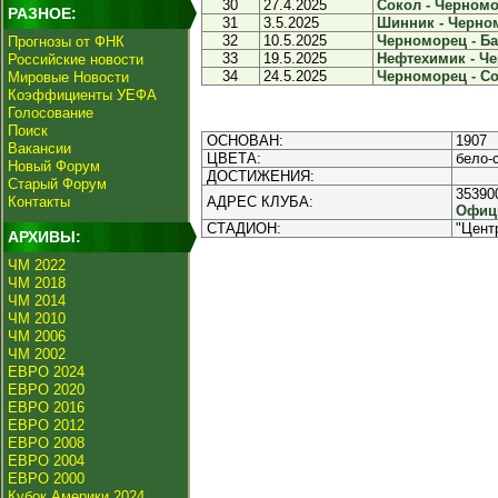
30
27.4.2025
Сокол - Черномор
РАЗНОЕ:
31
3.5.2025
Шинник - Черном
32
10.5.2025
Черноморец - Бал
Прогнозы от ФНК
33
19.5.2025
Нефтехимик - Че
Российские новости
34
24.5.2025
Черноморец - Соч
Мировые Новости
Коэффициенты УЕФА
Голосование
Поиск
ОСНОВАН:
1907
Вакансии
ЦВЕТА:
бело-
Новый Форум
ДОСТИЖЕНИЯ:
Старый Форум
353900
Контакты
АДРЕС КЛУБА:
Офици
СТАДИОН:
"Цент
АРХИВЫ:
ЧМ 2022
ЧМ 2018
ЧМ 2014
ЧМ 2010
ЧМ 2006
ЧМ 2002
ЕВРО 2024
ЕВРО 2020
ЕВРО 2016
ЕВРО 2012
ЕВРО 2008
ЕВРО 2004
ЕВРО 2000
Кубок Америки 2024