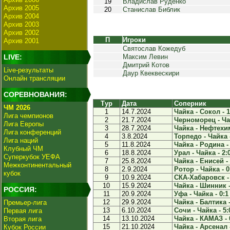
19
Владислав Руденко
Архив 2005
20
Станислав Библик
Архив 2004
Архив 2003
Архив 2002
П
Игроки
Архив 2001
Святослав Кожедуб
LIVE:
Максим Левин
Дмитрий Котов
Live-результаты
Даур Квеквескири
Онлайн трансляции
СОРЕВНОВАНИЯ:
Тур
Дата
Соперник
ЧМ 2026
1
14.7.2024
Чайка - Сокол - 1
Лига чемпионов
2
21.7.2024
Черноморец - Чай
Лига Европы
3
28.7.2024
Чайка - Нефтехим
Лига конференций
4
3.8.2024
Торпедо - Чайка -
Лига наций
5
11.8.2024
Чайка - Родина - 
Клубный ЧМ
6
18.8.2024
Урал - Чайка - 2:
Суперкубок УЕФА
7
25.8.2024
Чайка - Енисей - 
Межконтинентальный
8
2.9.2024
Ротор - Чайка - 0
кубок
9
10.9.2024
СКА-Хабаровск - 
10
15.9.2024
Чайка - Шинник -
РОССИЯ:
11
20.9.2024
Уфа - Чайка - 0:1
12
29.9.2024
Чайка - Балтика -
Премьер-лига
13
6.10.2024
Сочи - Чайка - 5:
Первая лига
14
13.10.2024
Чайка - КАМАЗ - 
Вторая лига
15
21.10.2024
Чайка - Арсенал -
Кубок России