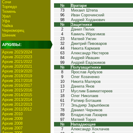
Сочи
№
Вратари
Торпедо
73
Михаил Штепа
Тюмень
96
Иван Сорочинский
Урал
98
Андрей Ходанович
Уфа
№
Защитники
Чайка
2
Данил Пелих
Черноморец
4
Камиль Ибрагимов
Шинник
23
Матвей Ужгин
32
Дмитрий Пивоваров
АРХИВЫ:
44
Никита Кармаев
Архив 2023/2024
63
Александр Нестеров
Архив 2022/2023
84
Андрей Ивашин
Архив 2021/2022
99
Андрей Евдокимов
Архив 2020/2021
№
Полузащитники
Архив 2019/2020
8
Ярослав Арбузов
Архив 2018/2019
9
Олег Козаченко
Архив 2017/2018
10
Никита Маляров
Архив 2016/2017
13
Данила Янов
Архив 2015/2016
17
Муслим Бамматгереев
Архив 2014/2015
18
Олег Николаев
Архив 2013/2014
61
Ратмир Боташев
Архив 2012/2013
77
Эльдияр Зарыпбеков
Архив 2011/2012
78
Даниил Черняков
Архив 2010
89
Владислав Лазарев
Архив 2009
97
Матвей Тороп
Архив 2008
№
Нападающие
Архив 2007
7
Александр Хохлачев
Архив 2006