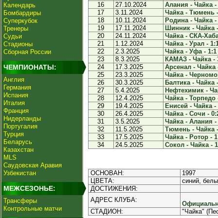
16
27.10.2024
Алания - Чайка - 
Календарь
17
3.11.2024
Чайка - Тюмень -
Бомбардиры
18
10.11.2024
Родина - Чайка - 
Суперкубок
19
17.11.2024
Шинник - Чайка -
Тренеры
20
24.11.2024
Чайка - СКА-Хаба
Судьи
21
1.12.2024
Чайка - Урал - 1:
Стадионы
22
2.3.2025
Чайка - Уфа - 1:1
Сборная России
23
8.3.2025
КАМАЗ - Чайка - 
ЧЕМПИОНАТЫ:
24
17.3.2025
Арсенал - Чайка -
25
23.3.2025
Чайка - Черномор
Англия
26
30.3.2025
Балтика - Чайка -
Германия
27
5.4.2025
Нефтехимик - Чай
Испания
28
12.4.2025
Чайка - Торпедо -
Италия
29
19.4.2025
Енисей - Чайка - 
Франция
30
26.4.2025
Чайка - Сочи - 0:
Нидерланды
31
3.5.2025
Чайка - Алания - 
Португалия
32
11.5.2025
Тюмень - Чайка -
Турция
33
17.5.2025
Чайка - Ротор - 1
Беларусь
34
24.5.2025
Сокол - Чайка - 1
Казахстан
MLS
Саудовская Аравия
Узбекистан
ОСНОВАН:
1997
ЦВЕТА:
синий, белы
МЕЖСЕЗОНЬЕ:
ДОСТИЖЕНИЯ:
АДРЕС КЛУБА:
Трансферы
Официальны
Контрольные матчи
СТАДИОН:
"Чайка" (Пе