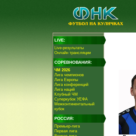
LIVE:
Live-результаты
Онлайн трансляции
СОРЕВНОВАНИЯ:
ЧМ 2026
Лига чемпионов
Лига Европы
Лига конференций
Лига наций
Клубный ЧМ
Суперкубок УЕФА
Межконтинентальный
кубок
РОССИЯ:
Премьер-лига
Первая лига
Вторая лига