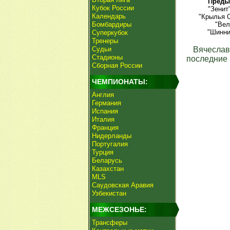
Преды
Кубок России
"Зенит
Календарь
"Крылья С
Бомбардиры
"Вел
"Шинни
Суперкубок
Тренеры
Судьи
Вячеслав
Стадионы
последние 
Сборная России
ЧЕМПИОНАТЫ:
Англия
Германия
Испания
Италия
Франция
Нидерланды
Португалия
Турция
Беларусь
Казахстан
MLS
Саудовская Аравия
Узбекистан
МЕЖСЕЗОНЬЕ:
Трансферы