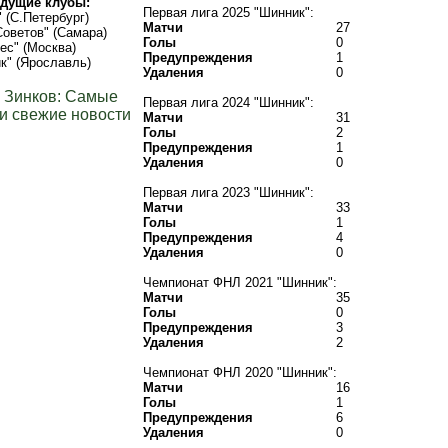
дущие клубы:
Первая лига 2025 "Шинник":
" (С.Петербург)
Матчи
27
оветов" (Самара)
Голы
0
ес" (Москва)
Предупреждения
1
к" (Ярославль)
Удаления
0
 Зинков: Самые
Первая лига 2024 "Шинник":
и свежие новости
Матчи
31
Голы
2
Предупреждения
1
Удаления
0
Первая лига 2023 "Шинник":
Матчи
33
Голы
1
Предупреждения
4
Удаления
0
Чемпионат ФНЛ 2021 "Шинник":
Матчи
35
Голы
0
Предупреждения
3
Удаления
2
Чемпионат ФНЛ 2020 "Шинник":
Матчи
16
Голы
1
Предупреждения
6
Удаления
0