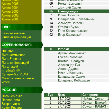
69
Роман Ермолин
Архив 2005
77
Дмитрий Сасин
Архив 2004
№
Нападающие
Архив 2003
7
Илья Порохов
Архив 2002
9
Владислав Шпитальный
Архив 2001
14
Альберт Погосян
LIVE:
19
Стефан Вукич
42
Глеб Корабельников
Live-результаты
92
Егор Карпицкий
Онлайн трансляции
СОРЕВНОВАНИЯ:
П
Игроки
ЧМ 2026
Артем Максименко
Лига чемпионов
Руслан Чобанов
Лига Европы
Шамиль Саадуев
Лига конференций
Александр Гуз
Лига наций
Аслан Дудиев
Клубный ЧМ
Никита Капленко
Суперкубок УЕФА
Владислав Самко
Межконтинентальный
Владимир Кобахидзе
кубок
РОССИЯ:
Тур
Дата
Соперник
Премьер-лига
1
14.7.2024
Чайка - Сокол - 1
Первая лига
2
20.7.2024
Сокол - Енисей -
Вторая лига
3
27.7.2024
Сокол - КАМАЗ - 
Кубок России