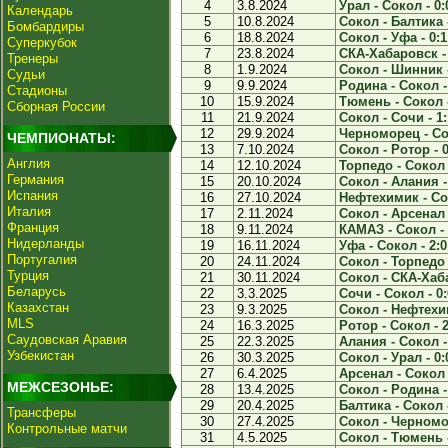
4
3.8.2024
Урал - Сокол - 0:
Календарь
5
10.8.2024
Сокол - Балтика -
Бомбардиры
6
18.8.2024
Сокол - Уфа - 0:1
Суперкубок
7
23.8.2024
СКА-Хабаровск - 
Тренеры
8
1.9.2024
Сокол - Шинник -
Судьи
9
9.9.2024
Родина - Сокол -
Стадионы
10
15.9.2024
Тюмень - Сокол -
Сборная России
11
21.9.2024
Сокол - Сочи - 1:
12
29.9.2024
Черноморец - Сок
ЧЕМПИОНАТЫ:
13
7.10.2024
Сокол - Ротор - 0
Англия
14
12.10.2024
Торпедо - Сокол 
Германия
15
20.10.2024
Сокол - Алания -
Испания
16
27.10.2024
Нефтехимик - Сок
Италия
17
2.11.2024
Сокол - Арсенал 
Франция
18
9.11.2024
КАМАЗ - Сокол - 
Нидерланды
19
16.11.2024
Уфа - Сокол - 2:0
Португалия
20
24.11.2024
Сокол - Торпедо 
Турция
21
30.11.2024
Сокол - СКА-Хаба
Беларусь
22
3.3.2025
Сочи - Сокол - 0:
Казахстан
23
9.3.2025
Сокол - Нефтехим
MLS
24
16.3.2025
Ротор - Сокол - 2
Саудовская Аравия
25
22.3.2025
Алания - Сокол -
Узбекистан
26
30.3.2025
Сокол - Урал - 0:
27
6.4.2025
Арсенал - Сокол 
МЕЖСЕЗОНЬЕ:
28
13.4.2025
Сокол - Родина -
29
20.4.2025
Балтика - Сокол -
Трансферы
30
27.4.2025
Сокол - Черномор
Контрольные матчи
31
4.5.2025
Сокол - Тюмень -