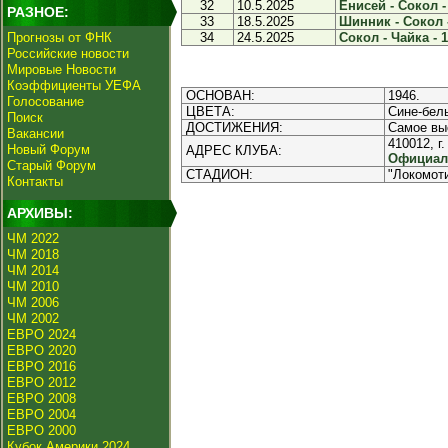
32
10.5.2025
Енисей - Сокол -
РАЗНОЕ:
33
18.5.2025
Шинник - Сокол -
Прогнозы от ФНК
34
24.5.2025
Сокол - Чайка - 1
Российские новости
Мировые Новости
Коэффициенты УЕФА
ОСНОВАН:
1946.
Голосование
ЦВЕТА:
Сине-бел
Поиск
ДОСТИЖЕНИЯ:
Самое выс
Вакансии
410012, г
Новый Форум
АДРЕС КЛУБА:
Официаль
Старый Форум
СТАДИОН:
"Локомот
Контакты
АРХИВЫ:
ЧМ 2022
ЧМ 2018
ЧМ 2014
ЧМ 2010
ЧМ 2006
ЧМ 2002
ЕВРО 2024
ЕВРО 2020
ЕВРО 2016
ЕВРО 2012
ЕВРО 2008
ЕВРО 2004
ЕВРО 2000
Кубок Америки 2024