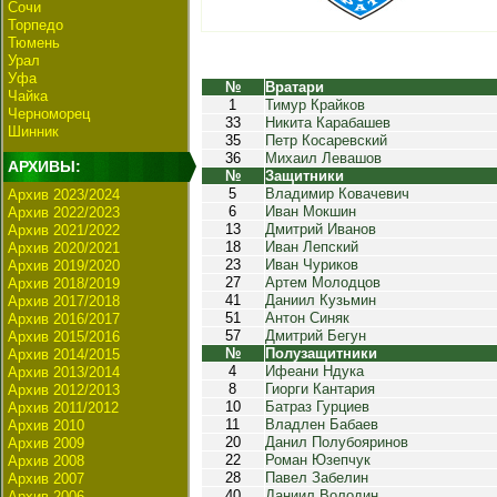
Сочи
Торпедо
Тюмень
Урал
Уфа
№
Вратари
Чайка
1
Тимур Крайков
Черноморец
33
Никита Карабашев
Шинник
35
Петр Косаревский
36
Михаил Левашов
АРХИВЫ:
№
Защитники
5
Владимир Ковачевич
Архив 2023/2024
6
Иван Мокшин
Архив 2022/2023
13
Дмитрий Иванов
Архив 2021/2022
18
Иван Лепский
Архив 2020/2021
23
Иван Чуриков
Архив 2019/2020
27
Артем Молодцов
Архив 2018/2019
41
Даниил Кузьмин
Архив 2017/2018
51
Антон Синяк
Архив 2016/2017
57
Дмитрий Бегун
Архив 2015/2016
№
Полузащитники
Архив 2014/2015
4
Ифеани Ндука
Архив 2013/2014
8
Гиорги Кантария
Архив 2012/2013
10
Батраз Гурциев
Архив 2011/2012
11
Владлен Бабаев
Архив 2010
20
Данил Полубояринов
Архив 2009
22
Роман Юзепчук
Архив 2008
28
Павел Забелин
Архив 2007
40
Даниил Володин
Архив 2006