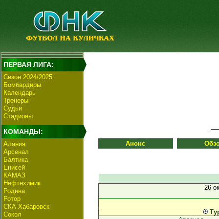
ПЕРВАЯ ЛИГА:
Сезон 2024/2025
Бомбардиры
Календарь
Тренеры
Судьи
Стадионы
КОМАНДЫ:
Анонс
Обз
Алания
Арсенал
Балтика
Енисей
КАМАЗ
Нефтехимик
26 о
Родина
Ротор
СКА-Хабаровск
Ту
Сокол