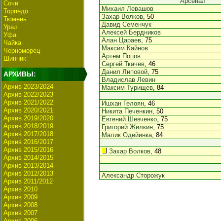
Арсенал
Сочи
Михаил Левашов
Торпедо
Захар Волков
, 50
Тюмень
Давид Семенчук
Урал
Алексей Бердников
Уфа
Алан Цараев
, 75
Чайка
Максим Кайнов
Черноморец
Артем Попов
Шинник
Сергей Ткачев
, 46
Данил Липовой
, 75
АРХИВЫ:
Владислав Левин
Архив 2023/2024
Максим Турищев
, 84
Архив 2022/2023
Архив 2021/2022
Ишхан Гелоян
, 46
Архив 2020/2021
Никита Печенкин
, 50
Архив 2019/2020
Евгений Шевченко
, 75
Архив 2018/2019
Григорий Жилкин
, 75
Архив 2017/2018
Малик Одейинка
, 84
Архив 2016/2017
Архив 2015/2016
Захар Волков
, 48
Архив 2014/2015
Архив 2013/2014
Архив 2012/2013
Александр Сторожук
Архив 2011/2012
Архив 2010
Архив 2009
Архив 2008
Архив 2007
Архив 2006