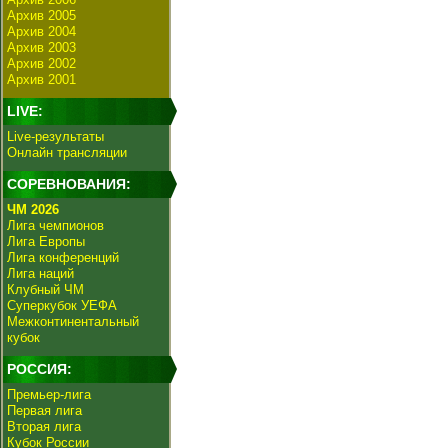
Архив 2005
Архив 2004
Архив 2003
Архив 2002
Архив 2001
LIVE:
Live-результаты
Онлайн трансляции
СОРЕВНОВАНИЯ:
ЧМ 2026
Лига чемпионов
Лига Европы
Лига конференций
Лига наций
Клубный ЧМ
Суперкубок УЕФА
Межконтинентальный
кубок
РОССИЯ:
Премьер-лига
Первая лига
Вторая лига
Кубок России