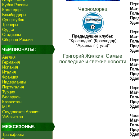
Перв
Кубок России
Мат
Черноморец
Календарь
Гол
Бомбардиры
Пре
Суперкубок
Уда
Тренеры
Судьи
Перв
Стадионы
Предыдущие клубы:
Мат
Сборная России
"Краснодар" (Краснодар)
Гол
"Арсенал" (Тула)*
Пре
ЧЕМПИОНАТЫ:
Уда
Григорий Жилкин: Самые
Англия
Перв
последние и свежие новости
Германия
Мат
Испания
Гол
Италия
Пре
Франция
Уда
Нидерланды
Португалия
Перв
Турция
Мат
Беларусь
Гол
Пре
Казахстан
Уда
MLS
Саудовская Аравия
Чемп
Узбекистан
Мат
Гол
МЕЖСЕЗОНЬЕ:
Пре
Уда
Трансферы