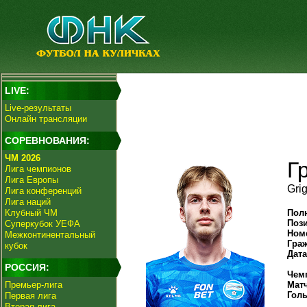
LIVE:
Live-результаты
Онлайн трансляции
СОРЕВНОВАНИЯ:
ЧМ 2026
Г
Лига чемпионов
Лига Европы
Grig
Лига конференций
Лига наций
Клубный ЧМ
Пол
Поз
Суперкубок УЕФА
Ном
Межконтинентальный
Гра
кубок
Дат
РОССИЯ:
Чем
Премьер-лига
Мат
Гол
Первая лига
Вторая лига