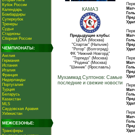
Перв
Кубок России
Мат
КАМАЗ
Календарь
Гол
Бомбардиры
Пре
Суперкубок
Уда
Тренеры
Судьи
Перв
Стадионы
Предыдущие клубы:
Мат
Сборная России
ЦСКА (Москва)
Гол
"Спартак" (Нальчик)
Пре
ЧЕМПИОНАТЫ:
"Ротор" (Волгоград)
Уда
ФК "Нижний Новгорд"
Англия
"Торпедо" (Москва)
Перв
Германия
"Родина" (Москва)
Мат
Испания
"Шинник" (Ярославль)
Гол
Италия
Пре
Франция
Уда
Мухаммад Султонов: Самые
Нидерланды
последние и свежие новости
Португалия
Перв
Турция
Мат
Беларусь
Гол
Пре
Казахстан
Уда
MLS
Саудовская Аравия
Перв
Узбекистан
Мат
Гол
МЕЖСЕЗОНЬЕ:
Пре
Уда
Трансферы