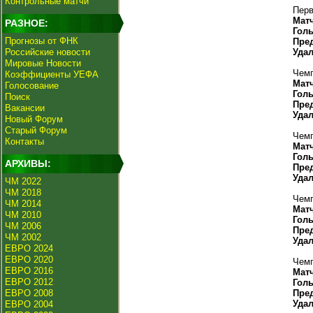
Контрольные матчи
Перв
Мат
РАЗНОЕ:
Гол
Прогнозы от ФНК
Пре
Российские новости
Уда
Мировые Новости
Чемп
Коэффициенты УЕФА
Мат
Голосование
Гол
Поиск
Пре
Вакансии
Уда
Новый Форум
Старый Форум
Чемп
Контакты
Мат
Гол
АРХИВЫ:
Пре
Уда
ЧМ 2022
ЧМ 2018
Чемп
ЧМ 2014
Мат
ЧМ 2010
Гол
ЧМ 2006
Пре
ЧМ 2002
Уда
ЕВРО 2024
ЕВРО 2020
Чемп
ЕВРО 2016
Мат
ЕВРО 2012
Гол
ЕВРО 2008
Пре
Уда
ЕВРО 2004