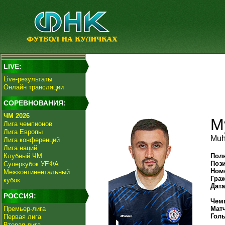
LIVE:
Live-результаты
Онлайн трансляции
СОРЕВНОВАНИЯ:
ЧМ 2026
М
Лига чемпионов
Лига Европы
Muh
Лига конференций
Лига наций
Клубный ЧМ
Пол
Поз
Суперкубок УЕФА
Ном
Межконтинентальный
Гра
кубок
Дат
РОССИЯ:
Чем
Премьер-лига
Мат
Гол
Первая лига
Вторая лига