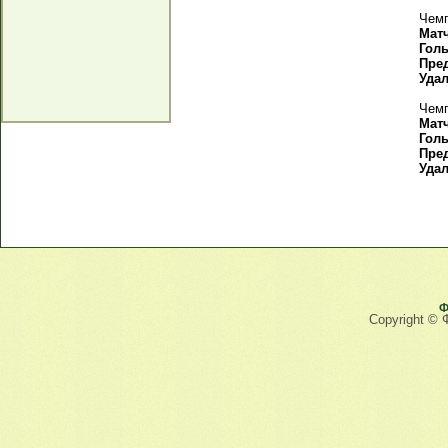
Чемп
Мат
Гол
Пре
Уда
Чемп
Мат
Гол
Пре
Уда
Ф
Copyright © 