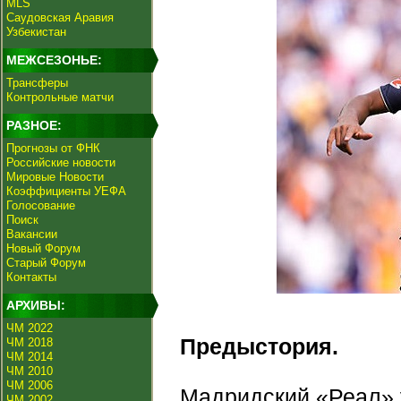
MLS
Саудовская Аравия
Узбекистан
МЕЖСЕЗОНЬЕ:
Трансферы
Контрольные матчи
РАЗНОЕ:
Прогнозы от ФНК
Российские новости
Мировые Новости
Коэффициенты УЕФА
Голосование
Поиск
Вакансии
Новый Форум
Старый Форум
Контакты
АРХИВЫ:
ЧМ 2022
Предыстория.
ЧМ 2018
ЧМ 2014
ЧМ 2010
ЧМ 2006
Мадридский «Реал» 
ЧМ 2002