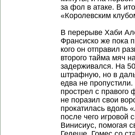
за фол в атаке. В ит
«Королевским клубо
В перерыве Хаби Ал
Франсиско же пока п
кого он отправил ра
второго тайма мяч н
задерживался. На 50
штрафную, но в даль
едва не пропустили.
прострел с правого ф
не поразил свои вор
прокатилась вдоль «
после чего игровой 
Винисиус, помогая с
Гедеше. Гомес со ст