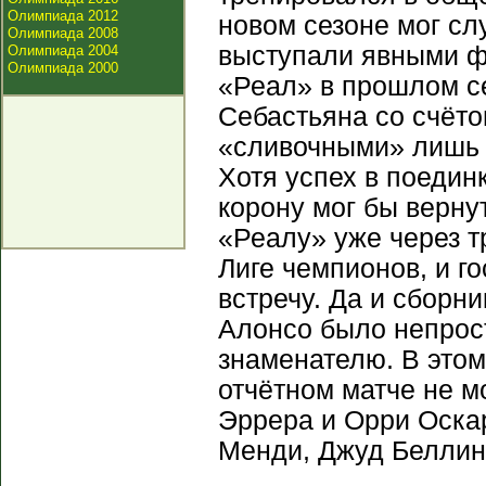
Олимпиада 2012
новом сезоне мог сл
Олимпиада 2008
выступали явными ф
Олимпиада 2004
Олимпиада 2000
«Реал» в прошлом с
Себастьяна со счётом
«сливочными» лишь в
Хотя успех в поедин
корону мог бы верну
«Реалу» уже через т
Лиге чемпионов, и го
встречу. Да и сборн
Алонсо было непрос
знаменателю. В этом
отчётном матче не м
Эррера и Орри Оскар
Менди, Джуд Беллин