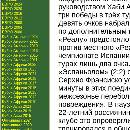
ЕВРО 2024
руководством Хаби 
ЕВРО 2020
три победы в трёх т
ЕВРО 2016
ЕВРО 2012
Девять очков набрал
ЕВРО 2008
ЕВРО 2004
по дополнительным 
ЕВРО 2000
Кубок Америки 2024
«Реалу» предстояло
Кубок Америки 2021
против местного «Ре
Кубок Америки 2019
Кубок Америки 2016
чемпионате Испании 
Кубок Америки 2015
Кубок Америки 2011
турах лишь два очка.
Кубок Африки 2025
Кубок Африки 2023
«Эспаньолом» (2:2)
Кубок Африки 2021
Серхио Франсиско ус
Кубок Африки 2019
Кубок Африки 2017
минуты в этих поеди
Кубок Африки 2015
Кубок Африки 2013
межсезонье перебол
Кубок Африки 2012
Кубок Африки 2010
повреждения. В пауз
Кубок Азии 2023
22-летний россиянин
Кубок Азии 2019
Кубок Азии 2015
клубе это опровергл
Олимпиада 2024
Олимпиада 2020
тренировался в обще
Олимпиада 2016