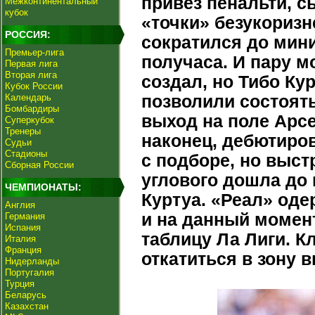
привёз пенальти, с
Межконтинентальный
кубок
«точки» безукориз
РОССИЯ:
сократился до мини
Премьер-лига
получаса. И пару 
Первая лига
Вторая лига
создал, но Тибо Ку
Кубок России
Календарь
позволили состоять
Бомбардиры
выход на поле Арсе
Суперкубок
Тренеры
наконец, дебютиро
Судьи
Стадионы
с подборе, но выст
Сборная России
углового дошла до 
ЧЕМПИОНАТЫ:
Куртуа. «Реал» оде
Англия
и на данный момен
Германия
Испания
таблицу Ла Лиги. К
Италия
Франция
откатиться в зону 
Нидерланды
Португалия
Турция
Беларусь
Казахстан