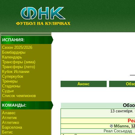
ИСПАНИЯ:
Сезон 2025/2026
Бомбардиры
Календарь
Трансферы (зима)
Трансферы (лето)
Кубок Испании
Суперкубок
Тренеры
Анонс
Обз
Стадионы
Судьи
Список чемпионов
КОМАНДЫ:
Обзо
13 сентября.
Алавес
Атлетик
Ре
Атлетико
Мбаппе
, 1
Барселона
Реал Сосьедад
Бетис