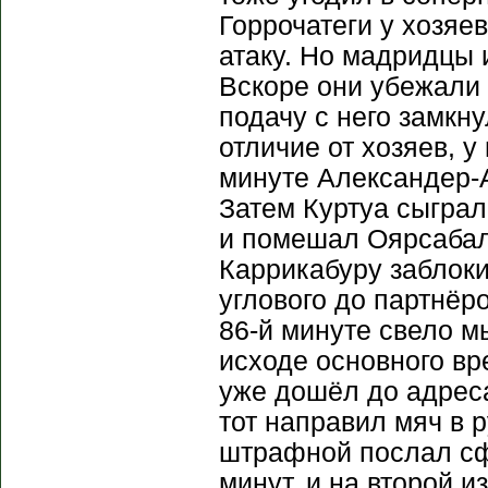
Горрочатеги у хозяе
атаку. Но мадридцы 
Вскоре они убежали 
подачу с него замкн
отличие от хозяев, у
минуте Александер-
Затем Куртуа сыграл
и помешал Оярсабалю
Каррикабуру заблок
углового до партнёр
86-й минуте свело м
исходе основного вр
уже дошёл до адреса
тот направил мяч в р
штрафной послал сф
минут, и на второй 