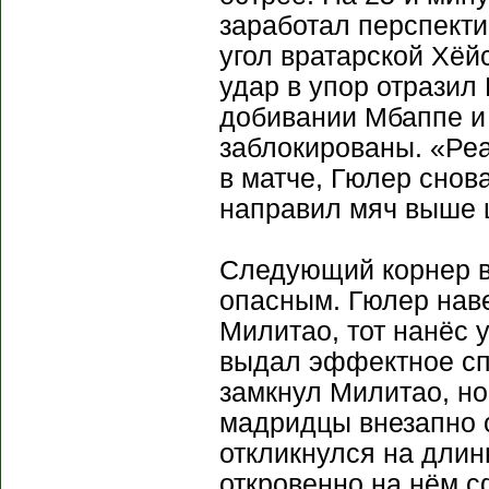
заработал перспекти
угол вратарской Хёйс
удар в упор отразил
добивании Мбаппе и
заблокированы. «Реа
в матче, Гюлер снов
направил мяч выше 
Следующий корнер в
опасным. Гюлер наве
Милитао, тот нанёс 
выдал эффектное сп
замкнул Милитао, но
мадридцы внезапно 
откликнулся на длин
откровенно на нём с