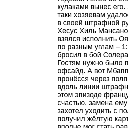
кулаками вынес его.
таки хозяевам удало
в своей штрафной ру
Хесус Хиль Мансано
взялся исполнить Оя
по разным углам – 1
бросил в бой Солера
Гостям нужно было п
офсайд. А вот Мбап
пронёсся через полп
вдоль линии штрафн
этом эпизоде францу
счастью, замена ему
захотел уходить с п
получил жёлтую карт
вполне мог стать ра