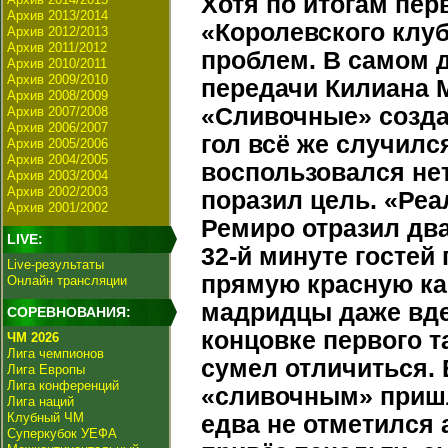
Хотя по итогам перв
Архив 2013/2014
«Королевского клуб
Архив 2012/2013
Архив 2011/2012
проблем. В самом 
Архив 2010/2011
Архив 2009/2010
передачи Килиана 
Архив 2008/2009
«Сливочные» созда
Архив 2007/2008
Архив 2006/2007
гол всё же случилс
Архив 2005/2006
Архив 2004/2005
воспользовался нет
Архив 2003/2004
Архив 2002/2003
поразил цель. «Реа
Архив 2001/2002
Ремиро отразил дв
LIVE:
32-й минуте гостей
Live-результаты
прямую красную кар
Онлайн трансляции
мадридцы даже вдес
СОРЕВНОВАНИЯ:
концовке первого т
ЧМ 2026
Лига чемпионов
сумел отличиться. 
Лига Европы
Лига конференций
«сливочным» пришл
Лига наций
Клубный ЧМ
едва не отметился 
Суперкубок УЕФА