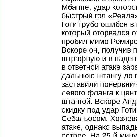
Мбаппе, удар которог
быстрый гол «Реала»
Готи грубо ошибся в
который оторвался о
пробил мимо Ремиро 
Вскоре он, получив 
штрафную и в падени
в ответной атаке за
дальнюю штангу до п
заставили понервнич
левого фланга к цен
штангой. Вскоре Ан
скидку под удар Готи
Себальосом. Хозяева
атаке, однако выпад
острее. На 25-й мин