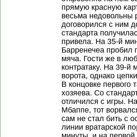
прямую красную карт
весьма недовольны 
договорился с ним 
стандарта получилас
привела. На 35-й ми
Барренечеа пробил п
мяча. Гости же в лю
контратаку. На 39-й
ворота, однако цепк
В концовке первого 
хозяева. Со стандар
отличился с игры. Н
Мбаппе, тот ворвалс
сам не стал бить с о
линии вратарской по
минуты, и на первой