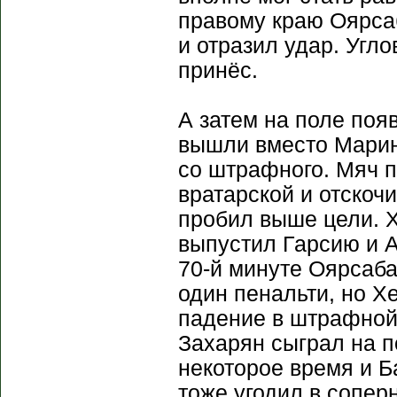
правому краю Оярсаб
и отразил удар. Угл
принёс.
А затем на поле поя
вышли вместо Марина
со штрафного. Мяч п
вратарской и отскочи
пробил выше цели. 
выпустил Гарсию и 
70-й минуте Оярсаб
один пенальти, но Х
падение в штрафной.
Захарян сыграл на п
некоторое время и 
тоже угодил в сопер