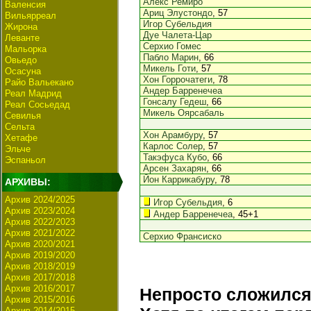
Алекс Ремиро
Валенсия
Ариц Элустондо
, 57
Вильярреал
Игор Субельдия
Жирона
Дуе Чалета-Цар
Леванте
Серхио Гомес
Мальорка
Пабло Марин
, 66
Овьедо
Микель Готи
, 57
Осасуна
Хон Горрочатеги
, 78
Райо Вальекано
Андер Барренечеа
Реал Мадрид
Гонсалу Гедеш
, 66
Реал Сосьедад
Микель Оярсабаль
Севилья
Сельта
Хон Арамбуру
, 57
Хетафе
Карлос Солер
, 57
Эльче
Такэфуса Кубо
, 66
Эспаньол
Арсен Захарян
, 66
Йон Каррикабуру
, 78
АРХИВЫ:
Архив 2024/2025
Игор Субельдия
, 6
Архив 2023/2024
Андер Барренечеа
, 45+1
Архив 2022/2023
Архив 2021/2022
Серхио Франсиско
Архив 2020/2021
Архив 2019/2020
Архив 2018/2019
Архив 2017/2018
Архив 2016/2017
Непросто сложился
Архив 2015/2016
Архив 2014/2015