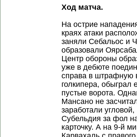
Ход матча.
На острие нападени
краях атаки располо
заняли Себальос и Ч
образовали Оярсабал
Центр обороны обра
уже в дебюте поедин
справа в штрафную 
голкипера, обыграл 
пустые ворота. Одна
Мансано не засчитал
заработали угловой,
Субельдия за фол н
карточку. А на 9-й м
Карвахаль с правого