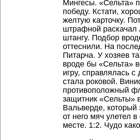
Мингесы. «Сельта» п
победу. Кстати, хор
желтую карточку. По
штрафной раскачал А
штангу. Подбор врод
оттеснили. На после
Питарча. У хозяев т
вроде бы «Сельта» в
игру, справлялась с
стала роковой. Вини
противоположный фла
защитник «Сельты» в
Вальверде, который 
от него мяч улетел в
месте. 1:2. Чудо как