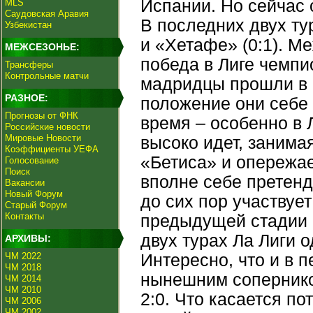
Испании. Но сейчас 
MLS
Саудовская Аравия
В последних двух ту
Узбекистан
и «Хетафе» (0:1). 
МЕЖСЕЗОНЬЕ:
победа в Лиге чемпи
Трансферы
Контрольные матчи
мадридцы прошли в 
РАЗНОЕ:
положение они себе
Прогнозы от ФНК
время – особенно в 
Российские новости
Мировые Новости
высоко идет, занимая
Коэффициенты УЕФА
«Бетиса» и опережае
Голосование
Поиск
вполне себе претенду
Вакансии
Новый Форум
до сих пор участвует
Старый Форум
Контакты
предыдущей стадии в
двух турах Ла Лиги о
АРХИВЫ:
ЧМ 2022
Интересно, что и в 
ЧМ 2018
нынешним сопернико
ЧМ 2014
ЧМ 2010
2:0. Что касается пот
ЧМ 2006
ЧМ 2002