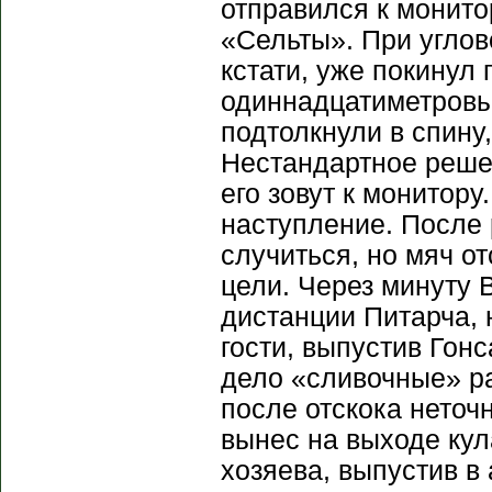
отправился к монито
«Сельты». При углов
кстати, уже покинул 
одиннадцатиметровый
подтолкнули в спину,
Нестандартное реше
его зовут к монитор
наступление. После 
случиться, но мяч о
цели. Через минуту 
дистанции Питарча, 
гости, выпустив Гон
дело «сливочные» ра
после отскока неточ
вынес на выходе кул
хозяева, выпустив в