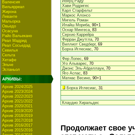
Ионуц Раду
Валенсия
Хави Родригес
Вильярреал
Карл Старфельт
Жирона
Маркос Алонсо
Леванте
Мигель Роман
Мальорка
Илайш Мориба
, 90+1
Овьедо
Оскар Мингеса
, 83
Осасуна
Серхио Каррейра
Райо Вальекано
Ферран Джутгла
, 70
Реал Мадрид
Виллиот Сведберг
, 69
Реал Сосьедад
Борха Иглесиас
, 70
Севилья
Сельта
Фер Лопес
, 69
Хетафе
Уго Альварес
, 70
Эльче
Джонс Эль-Абделлауи
, 70
Эспаньол
Яго Аспас
, 83
Матиас Весино
, 90+1
АРХИВЫ:
Архив 2024/2025
Борха Иглесиас
, 31
Архив 2023/2024
Архив 2022/2023
Архив 2021/2022
Клаудио Хиральдес
Архив 2020/2021
Архив 2019/2020
Архив 2018/2019
Архив 2017/2018
Архив 2016/2017
Продолжает свое уч
Архив 2015/2016
Архив 2014/2015