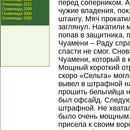
перед соперником. А
Олимпиада 2012
Олимпиада 2008
чужие владения, пок
Олимпиада 2004
штангу. Мяч прокатил
Олимпиада 2000
заглянул. Накатили 
попав в защитника, 
Чуамени – Раду спра
спасти не смог. Сн
Чуамени, который в к
Мощный короткий от
скоро «Сельта» мог
вывел в штрафной на
прошить бельгийца не
был офсайд. Следую
штрафной. Не хвата
было очень мощным. 
присела к своим вор