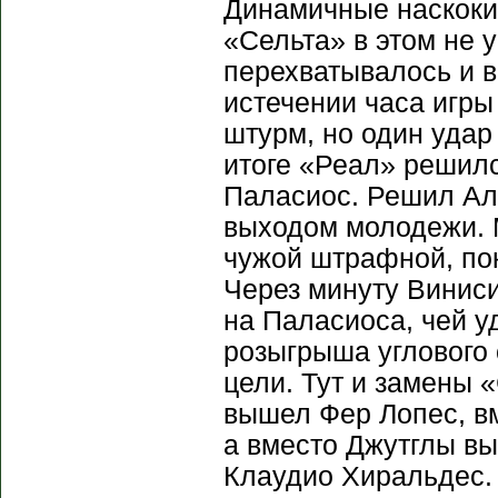
Динамичные наскоки 
«Сельта» в этом не 
перехватывалось и в
истечении часа игр
штурм, но один удар 
итоге «Реал» решил
Паласиос. Решил Ал
выходом молодежи. 
чужой штрафной, пок
Через минуту Винис
на Паласиоса, чей у
розыгрыша углового
цели. Тут и замены 
вышел Фер Лопес, в
а вместо Джутглы вы
Клаудио Хиральдес.