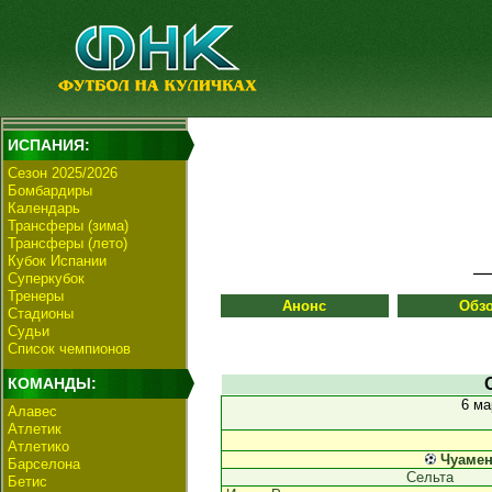
ИСПАНИЯ:
Сезон 2025/2026
Бомбардиры
Календарь
Трансферы (зима)
Трансферы (лето)
Кубок Испании
Суперкубок
Тренеры
Анонс
Обз
Стадионы
Судьи
Список чемпионов
КОМАНДЫ:
6 ма
Алавес
Атлетик
Атлетико
Чуаме
Барселона
Сельта
Бетис