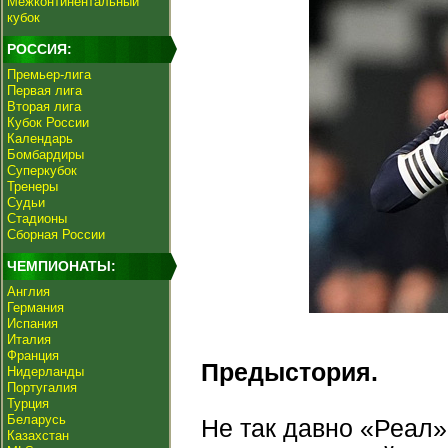
Межконтинентальный
кубок
РОССИЯ:
Премьер-лига
Первая лига
Вторая лига
Кубок России
Календарь
Бомбардиры
Суперкубок
Тренеры
Судьи
Стадионы
Сборная России
ЧЕМПИОНАТЫ:
Англия
Германия
Испания
Италия
Франция
Предыстория.
Нидерланды
Португалия
Турция
Беларусь
Не так давно «Реал»
Казахстан