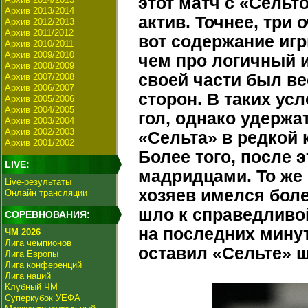
этот матч с «Сельт
Архив 2013/2014
актив. Точнее, три 
Архив 2012/2013
Архив 2011/2012
вот содержание игр
Архив 2010/2011
Архив 2009/2010
чем про логичный и
Архив 2008/2009
своей части был в
Архив 2007/2008
Архив 2006/2007
сторон. В таких ус
Архив 2005/2006
Архив 2004/2005
гол, однако удержа
Архив 2003/2004
Архив 2002/2003
«Сельта» в редкой 
Архив 2001/2002
Более того, после 
LIVE:
мадридцами. То же 
Live-результаты
хозяев имелся боле
Онлайн трансляции
шло к справедливой
СОРЕВНОВАНИЯ:
на последних минут
ЧМ 2026
Лига чемпионов
оставил «Сельте» ш
Лига Европы
Лига конференций
Лига наций
Клубный ЧМ
Суперкубок УЕФА