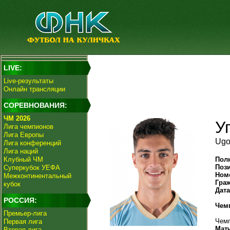
LIVE:
Live-результаты
Онлайн трансляции
СОРЕВНОВАНИЯ:
ЧМ 2026
У
Лига чемпионов
Лига Европы
Ugo
Лига конференций
Лига наций
Клубный ЧМ
Пол
Поз
Суперкубок УЕФА
Ном
Межконтинентальный
Гра
кубок
Дат
РОССИЯ:
Чем
Премьер-лига
Чемп
Первая лига
Мат
Вторая лига