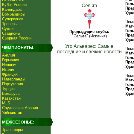
Гол
Кубок России
Сельта
Пре
Календарь
Уда
Бомбардиры
Суперкубок
Чемп
Тренеры
Мат
Судьи
Гол
Предыдущие клубы:
Стадионы
Пре
"Сельта" (Испания)
Сборная России
Уда
Уго Альварес: Самые
ЧЕМПИОНАТЫ:
Чемп
последние и свежие новости
Мат
Англия
Гол
Германия
Пре
Испания
Уда
Италия
Франция
Чемп
Нидерланды
Мат
Португалия
Гол
Турция
Пре
Беларусь
Уда
Казахстан
MLS
Саудовская Аравия
Узбекистан
МЕЖСЕЗОНЬЕ:
Трансферы