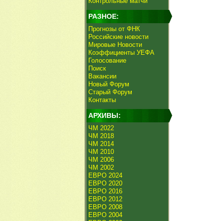
Контрольные матчи
РАЗНОЕ:
Прогнозы от ФНК
Российские новости
Мировые Новости
Коэффициенты УЕФА
Голосование
Поиск
Вакансии
Новый Форум
Старый Форум
Контакты
АРХИВЫ:
ЧМ 2022
ЧМ 2018
ЧМ 2014
ЧМ 2010
ЧМ 2006
ЧМ 2002
ЕВРО 2024
ЕВРО 2020
ЕВРО 2016
ЕВРО 2012
ЕВРО 2008
ЕВРО 2004