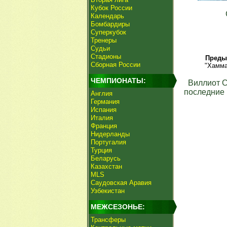
Кубок России
Календарь
Бомбардиры
Суперкубок
Тренеры
Судьи
Стадионы
Преды
Сборная России
"Хамма
ЧЕМПИОНАТЫ:
Виллиот 
последние 
Англия
Германия
Испания
Италия
Франция
Нидерланды
Португалия
Турция
Беларусь
Казахстан
MLS
Саудовская Аравия
Узбекистан
МЕЖСЕЗОНЬЕ:
Трансферы