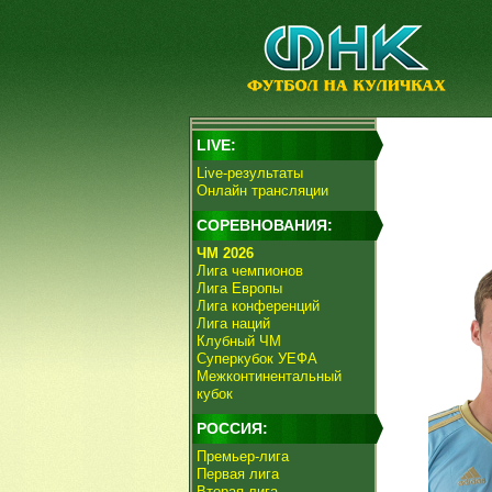
LIVE:
Live-результаты
Онлайн трансляции
СОРЕВНОВАНИЯ:
ЧМ 2026
Лига чемпионов
Лига Европы
Лига конференций
Лига наций
Клубный ЧМ
Суперкубок УЕФА
Межконтинентальный
кубок
РОССИЯ:
Премьер-лига
Первая лига
Вторая лига