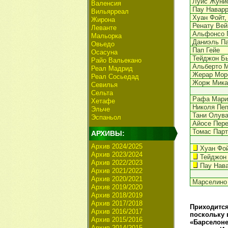
Луис Жуни
Валенсия
Пау Навар
Вильярреал
Хуан Фойт
,
Жирона
Ренату Вей
Леванте
Альфонсо 
Мальорка
Даниэль П
Овьедо
Пап Гейе
Осасуна
Тейджон Б
Райо Вальекано
Альберто 
Реал Мадрид
Жерар Мор
Реал Сосьедад
Жорж Мика
Севилья
Сельта
Рафа Мари
Хетафе
Николя Пе
Эльче
Тани Олув
Эспаньол
Айосе Пер
Томас Парт
АРХИВЫ:
Архив 2024/2025
Хуан Фо
Архив 2023/2024
Тейджон
Архив 2022/2023
Пау Нав
Архив 2021/2022
Архив 2020/2021
Марселино 
Архив 2019/2020
Архив 2018/2019
Архив 2017/2018
Приходится
Архив 2016/2017
поскольку 
Архив 2015/2016
«Барселоне
Архив 2014/2015