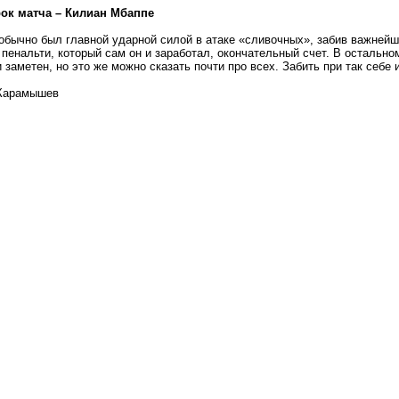
ок матча – Килиан Мбаппе
обычно был главной ударной силой в атаке «сливочных», забив важнейши
 пенальти, который сам он и заработал, окончательный счет. В остально
и заметен, но это же можно сказать почти про всех. Забить при так себе
Карамышев