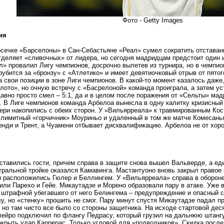
Фото - Getty Images
ия
сечке «Барселоны» в Сан-Себастьяне «Реал» сумел сократить отставан
тделяет «сливочных» от лидера, но сегодня мадридцам предстоит один 
» провалил Лигу чемпионов, досрочно вылетев из турнира, но в чемпи
убится за «бронзу» с «Атлетико» и имеет девятиочковый отрыв от пятого
а свои позиции в зоне Лиги чемпионов. В какой-то момент казалось даже
олото», но очную встречу с «Басрелоной» команда проиграла, а затем у
авно просто смел – 5:1, да и в целом после поражения от «Сельты» ма
. В Лиге чемпионов команда Арбелоа вынесла в одну калитку кризисный
тери накопились с обеих сторон. У «Вильярреала» к травмированным Ко
лимитный «горчичник» Моуриньо и удаленный в том же матче Комесань
нди и Трент, а Чуамени отбывает дисквалификацию. Арбелоа не от хоро
сставились гости, причем справа в защите снова вышел Вальверде, а е
тральной тройке оказался Камавинга. Мастантуоно вновь закрыл правое 
расположились Гюлер и Беллингем. У «Вильярреала» справа в обороне 
или Парехо и Гейе. Микаутадзе и Морено образовали пару в атаке. Уже 
 штрафной убегавшего от него Белингема – предупреждение и опасный 
лу, но «стенку» прошить не смог. Пару минут спустя Микаутадзе падал 
 но там чисто все было со стороны защитника. На исходе стартовой де
ейро подключил по флангу Педрасу, который грузил на дальнюю штангу
акрыть удар Каррерас. Только угловой для «подводников». Скидка посл