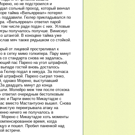
орено, но не подстроился и
ыдал сольный проход, который венчал
торе тайма «Вильярреал» потерял
ь поддавили. Гюлер прикладывался по
ера. «Вильярреал» ответил парой
 том числе ради подач с них. Угловые
 игры получалось получше. Винисиус
о штангой. В коноцвке тайма уже
ослав мяч также рядышком со стойкой.
орый от лицевой простреливал к
о в сетку мимо голкипера. Пару минут
 со стандарта снова не задалась.
ающий пас Парехо на угол штрафной,
 выпаде гостей вновь досталось
ва Гюлер подал в никуда. За полчаса
ый штрафной. Парехо сыграл тонко,
й, однако Морено, выступавший
 За двадцать минут до конца
шли. Молейро меж тем после отскока
л» ответил очередным бестолковым
рес и Парти вместо Микаутадзе с
Диас вместо Мастантуоно вышел. Снова
вчистую переигрывала атаку на
енно ничего не получалось в
У Морено с Микаутадзе хоть моменты
компенсированное время, когда
нцуз и пошел. Пробил паненкой над
ой встрече.