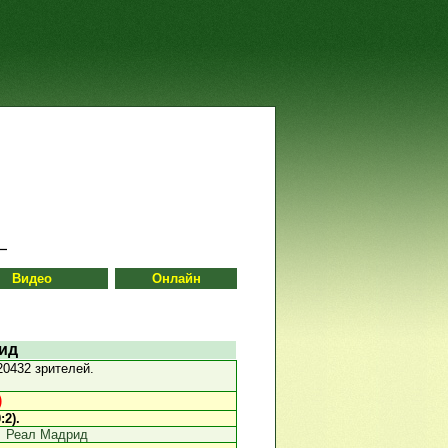
Видео
Онлайн
рид
0432 зрителей.
)
:2).
Реал Мадрид