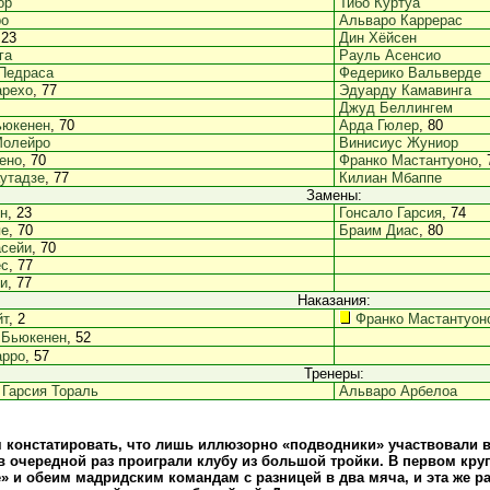
ор
Тибо Куртуа
ро
Альваро Каррерас
 23
Дин Хёйсен
га
Рауль Асенсио
Педраса
Федерико Вальверде
арехо
, 77
Эдуарду Камавинга
Джуд Беллингем
ьюкенен
, 70
Арда Гюлер
, 80
Молейро
Винисиус Жуниор
ено
, 70
Франко Мастантуоно
, 
утадзе
, 77
Килиан Мбаппе
Замены:
н
, 23
Гонсало Гарсия
, 74
пе
, 70
Браим Диас
, 80
асейи
, 70
ес
, 77
и
, 77
Наказания:
йт
, 2
Франко Мастантуон
 Бьюкенен
, 52
арро
, 57
Тренеры:
Гарсия Тораль
Альваро Арбелоа
 констатировать, что лишь иллюзорно «подводники» участвовали в
в очередной раз проиграли клубу из большой тройки. В первом кру
» и обеим мадридским командам с разницей в два мяча, и эта же 