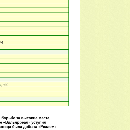
74
о
, 62
 борьбе за высокие места,
ге «Вильярреал» уступил
разница была добыта «Реалом»