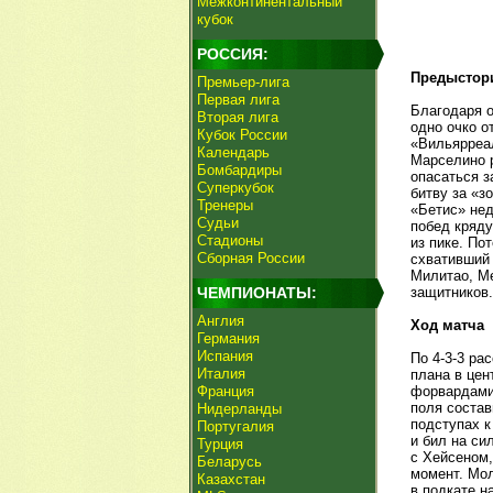
Межконтинентальный
кубок
РОССИЯ:
Предыстор
Премьер-лига
Первая лига
Благодаря о
Вторая лига
одно очко о
Кубок России
«Вильярреал
Календарь
Марселино р
Бомбардиры
опасаться з
Суперкубок
битву за «з
Тренеры
«Бетис» нед
Судьи
побед кряду
Стадионы
из пике. По
Сборная России
схвативший 
Милитао, Ме
ЧЕМПИОНАТЫ:
защитников.
Англия
Ход матча
Германия
Испания
По 4-3-3 ра
Италия
плана в цен
Франция
форвардами 
поля состав
Нидерланды
подступах к
Португалия
и бил на си
Турция
с Хейсеном,
Беларусь
момент. Мол
Казахстан
в подкате н