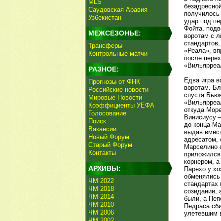
MLS
безадресной
Саудовская Аравия
получилось 
Узбекистан
удар под пе
Фойта, под
МЕЖСЕЗОНЬЕ:
воротам с л
стандартов,
Трансферы
«Реала», вп
Контрольные матчи
после перех
«Вильярреал
РАЗНОЕ:
Едва игра в
Прогнозы от ФНК
воротам. Бл
Российские новости
спустя Бьюк
Мировые Новости
«Вильярреал
Коэффициенты УЕФА
откуда Море
Голосование
Винисиусу –
Поиск
до конца Ма
Вакансии
выдав вмест
Новый Форум
адресатом, 
Старый Форум
Марселино с
Контакты
приложился 
корнером, а
АРХИВЫ:
Парехо у хо
обменялись 
ЧМ 2022
стандартах 
ЧМ 2018
созидании, 
ЧМ 2014
были, а Пеп
ЧМ 2010
Педраса сби
ЧМ 2006
улетевшим в
ЧМ 2002