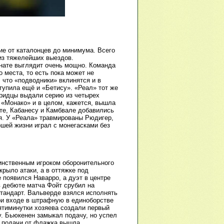
ие от каталонцев до минимума. Всего
из тяжелейших выездов.
онате выглядит очень мощно. Команда
 места, то есть пока может не
, что «подводники» вклинятся и в
ступила ещё и «Бетису». «Реал» тот же
дридцы выдали серию из четырех
 «Монако» и в целом, кажется, вышла
сте, Кабанесу и Камбвале добавились
я. У «Реала» травмированы Рюдигер,
шей жизни играл с монегасками без
динственным игроком оборонительного
крыло атаки, а в оттяжке под
появился Наварро, а дуэт в центре
в дебюте матча Фойт срубил на
стандарт. Вальверде взялся исполнять
при входе в штрафную в единоборстве
сятиминутки хозяева создали первый
. Бьюкенен замыкал подачу, но успел
е подачи от флажка вышла