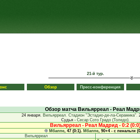
21-й тур.
онс
Обзор
Пресс-конференция
Обзор матча Вильярреал - Реал Мад
24 января.
Вильярреал. Стадион "Эстадио-де-ла-Серамика".
2
Судья -
Сесар Сото Градо (Толедо).
Вильярреал - Реал Мадрид - 0:2 (0:0
Мбаппе
, 47 (0:1).
Мбаппе
, 90+4 - с пенальти (0
Вильярреал