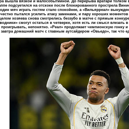
гра вышла вязкой и малособытийной. До перерыва вратари толком в 
ппе подсуетился на отскоке после блокированного прострела Винис
 один мяч играть гостям стало спокойнее, а «Вильярреал» вынужд
честно пытался усилить атаку заменами, и пару хороших моментов 
 целом хозяева снова смотрелись беззубо в матче с прямым конкуре
дводники» смогут остаться в четверке, хотя есть ли смысл влезать 
 проигрывать, непонятно. «Реал» продолжает чемпионскую гонку и 
 завтра домашний матч с главным аутсайдером «Овьедо», так что ед