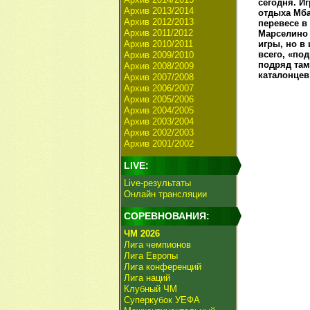
сегодня. И
Архив 2013/2014
отдыха Мба
Архив 2012/2013
перевесе в
Архив 2011/2012
Марселино 
Архив 2010/2011
игры, но в
всего, «по
Архив 2009/2010
подряд там
Архив 2008/2009
каталонцев
Архив 2007/2008
Архив 2006/2007
Архив 2005/2006
Архив 2004/2005
Архив 2003/2004
Архив 2002/2003
Архив 2001/2002
LIVE:
Live-результаты
Онлайн трансляции
СОРЕВНОВАНИЯ:
ЧМ 2026
Лига чемпионов
Лига Европы
Лига конференций
Лига наций
Клубный ЧМ
Суперкубок УЕФА