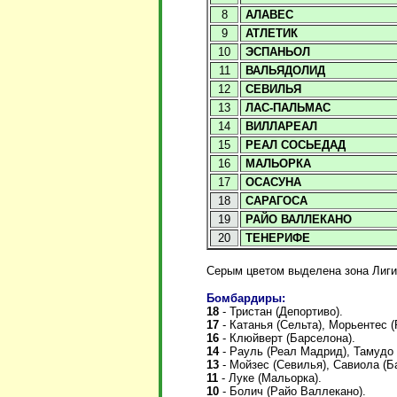
8
АЛАВЕС
9
АТЛЕТИК
10
ЭСПАНЬОЛ
11
ВАЛЬЯДОЛИД
12
СЕВИЛЬЯ
13
ЛАС-ПАЛЬМАС
14
ВИЛЛАРЕАЛ
15
РЕАЛ СОСЬЕДАД
16
МАЛЬОРКА
17
ОСАСУНА
18
САРАГОСА
19
РАЙО ВАЛЛЕКАНО
20
ТЕНЕРИФЕ
Серым цветом выделена зона Лиги
Бомбардиры:
18
- Тристан (Депортиво).
17
- Катанья (Сельта), Морьентес 
16
- Клюйверт (Барселона).
14
- Рауль (Реал Мадрид), Тамудо
13
- Мойзес (Севилья), Савиола (Б
11
- Луке (Мальорка).
10
- Болич (Райо Валлекано).