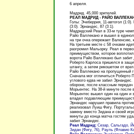
6 апреля.
Мадрид. 45,000 зрителей.
РЕАЛ МАДРИД - РАЙО ВАЛЛЕКАНО
Голы: Эчеберрия, 11-автогол (1:0). 
(3:0). Эрнандес, 87 (3:1).
Мадридский Реал в 33-м туре чемп
Райо Валлекано и вышел в единол
на три очка опережает Валенсию, 
На третьем месте с 58 очками идет
разгромил Мальорку. Реал в перв
преимуществом, которое воплотил 
ворота Райо Валлекано был забит
Роберто Карлоса пришелся в защит
штангу, а затем рикошетом от врат
Райо Валлекано на пропущенный г
Сначала мог отличиться Роберто П
углового едва не забил Эрнандес.
обороне, после классным передач
Морьентес. На 38-й минуте после
Морьентес вышел один на один и з
владел подавляющим преимуществ
Эрнандес нарушил правила против 
реализовал Луиш Фигу. Португаль
замену вместо Зидана и своей игр
минуты до конца матча гостям уда
забил Эрнандес.
Реал Мадрид:
Сезар, Сальгадо, Й
Зидан (Фигу, 76), Рауль (Флавио Ко