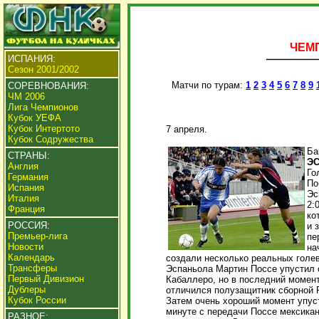
ЧЕМП
ИСПАНИЯ:
Сезон 2001/2002
Матчи по турам:
1
2
3
4
5
6
7
8
9
СОРЕВНОВАНИЯ:
ЧМ 2006
Лига Чемпионов
Кубок УЕФА
Кубок Интертото
7 апреля.
Кубок Содружества
Ба
СТРАНЫ:
ЭС
Англия
Го
Германия
По
Испания
Эс
Италия
2:
Франция
ко
РОССИЯ:
и 
Премьер-лига
пе
Новости
на
Календарь
создали несколько реальных голе
Трансферы
Эспаньола Мартин Поссе упустил 
Первый Дивизион
Кабаллеро, но в последний момент
Дублеры
отличился полузащитник сборной Р
Кубок России
Затем очень хороший момент упус
минуте с передачи Поссе мексика
РАЗНОЕ: