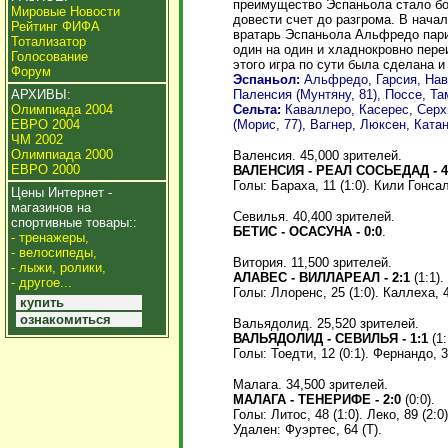
преимущество Эспаньола стало бо
Мировые Новости
довести счет до разгрома. В начал
Рейтинг ФИФА
вратарь Эспаньола Альфредо пари
Тотализатор
один на один и хладнокровно переи
Голосование
этого игра по сути была сделана 
Форум
Эспаньол:
Альфредо, Гарсия, Нав
Паленсия (Мунтяну, 81), Поссе, Та
АРХИВЫ:
Сельта:
Каваллеро, Касерес, Серхи
Олимпиада 2004
(Морис, 77), Вагнер, Люксен, Ката
ЕВРО 2004
ЧМ 2002
Олимпиада 2000
Валенсия. 45,000 зрителей.
ЕВРО 2000
ВАЛЕНСИЯ - РЕАЛ СОСЬЕДАД - 4
Голы: Бараха, 11 (1:0). Кили Гонсале
Цены Интернет -
магазинов на
Севилья. 40,400 зрителей.
спортивные товары::
БЕТИС - ОСАСУНА - 0:0
.
- тренажеры,
- велосипеды,
Витория. 11,500 зрителей.
- лыжи, ролики,
АЛАВЕС - ВИЛЛАРЕАЛ - 2:1
(1:1).
- другое...
Голы: Ллоренс, 25 (1:0). Каллеха, 4
купить
ознакомиться
Вальядолид. 25,520 зрителей.
ВАЛЬЯДОЛИД - СЕВИЛЬЯ - 1:1
(1:
Голы: Тоедти, 12 (0:1). Фернандо, 3
Малага. 34,500 зрителей.
МАЛАГА - ТЕНЕРИФЕ - 2:0
(0:0).
Голы: Литос, 48 (1:0). Леко, 89 (2:0)
Удален: Фуэртес, 64 (Т).