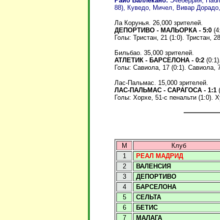
Райо Валлекано:
Эчеберрия, Пабло
88), Куведо, Мичел, Вивар Дорадо,
Ла Корунья. 26,000 зрителей.
ДЕПОРТИВО - МАЛЬОРКА - 5:0
(4:
Голы: Тристан, 21 (1:0). Тристан, 28 
Бильбао. 35,000 зрителей.
АТЛЕТИК - БАРСЕЛОНА - 0:2
(0:1)
Голы: Савиола, 17 (0:1). Савиола, 7
Лас-Пальмас. 15,000 зрителей.
ЛАС-ПАЛЬМАС - САРАГОСА - 1:1
(
Голы: Хорхе, 51-с пенальти (1:0). Х
М
Клуб
1
РЕАЛ МАДРИД
2
ВАЛЕНСИЯ
3
ДЕПОРТИВО
4
БАРСЕЛОНА
5
СЕЛЬТА
6
БЕТИС
7
МАЛАГА