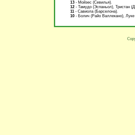
13
- Мойзес (Севилья).
12
- Тамудо (Эспаньол), Тристан (
11
- Савиола (Барселона).
10
- Болич (Райо Валлекано), Луке
Copy