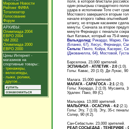
поля, в которой блистали российс
Мировые Новости
один розыгрыш стандартного поло
Рейтинг ФИФА
удара в исполнении Тоте счет ср
Тотализатор
Мостового завершился вторым гол
Голосование
начале второго тайма опытнейший
Форум
штангу, но вторым касанием сдела
минуты. Сначала за второе предуп
АРХИВЫ:
минуте Фернандо с пенальти сокра
Олимпиада 2004
был Катанья, который на 75-й мин
ЕВРО 2004
Вальядолид:
Рикардо, Марио, Пен
ЧМ 2002
(Бланко, 67), Хесус, Фернандо, Са
Олимпиада 2000
Сельта:
Пинто, Койра, Касерес, Се
ЕВРО 2000
(Джованелла, 64), Мостовой, Густа
Цены Интернет -
магазинов на
Барселона. 23,000 зрителей.
спортивные товары::
ЭСПАНЬОЛ - АТЛЕТИК - 2:0
(1:0).
- тренажеры,
Голы: Кавас, 20 (1:0). Де Лукас, 90 
- велосипеды,
- лыжи, ролики,
Малага. 15,000 зрителей.
- другое...
МАЛАГА - САРАГОСА - 2:1
(2:0).
купить
Голы: Херардо, 2 (1:0). Мусампа, 10 
ознакомиться
Удален: Пако, 89 (С).
Мальорка. 13,000 зрителей.
МАЛЬОРКА - ОСАСУНА - 4:2
(2:1).
Голы: Эту, 7 (1:0). Эту, 35-с пеналь
Солер, 90 (4:2).
Сан-Себастьян. 23,000 зрителей.
РЕАЛ СОСЬЕДАД - ТЕНЕРИФЕ - 0