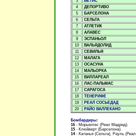
3
БЕТИС
4
ДЕПОРТИВО
5
БАРСЕЛОНА
6
СЕЛЬТА
7
АТЛЕТИК
8
АЛАВЕС
9
ЭСПАНЬОЛ
10
ВАЛЬЯДОЛИД
11
СЕВИЛЬЯ
12
МАЛАГА
13
ОСАСУНА
14
МАЛЬОРКА
15
ВИЛЛАРЕАЛ
16
ЛАС-ПАЛЬМАС
17
САРАГОСА
18
ТЕНЕРИФЕ
19
РЕАЛ СОСЬЕДАД
20
РАЙО ВАЛЛЕКАНО
Бомбардиры:
16
- Морьентес (Реал Мадрид).
15
-
Клюйверт (Барселона).
14
-
Катанья (Сельта),
Рауль (Реал