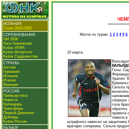
ЧЕМП
ИСПАНИЯ:
Сезон 2001/2002
Матчи по турам:
1
2
3
4
5
6
СОРЕВНОВАНИЯ:
ЧМ 2006
Лига Чемпионов
Кубок УЕФА
Кубок Интертото
10 марта.
Кубок Содружества
Вальядол
СТРАНЫ:
ВАЛЬЯДОЛ
Англия
Голы: Серх
Германия
Фернандо,
Испания
Удален: К
Италия
Бразильс
Франция
Сельты п
РОССИЯ:
включитьс
Премьер-лига
напомним
Новости
сборную 
Календарь
гола бра
Трансферы
обратить
Первый Дивизион
провела 
Дублеры
повела в
Кубок России
штрафного навесил на защитника С
вратарю соперника. Сельта продол
РАЗНОЕ: