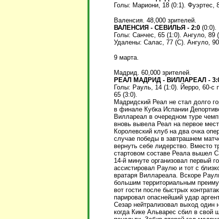
Голы: Мариони, 18 (0:1). Фуэртес, 8
Валенсия. 48,000 зрителей.
ВАЛЕНСИЯ - СЕВИЛЬЯ - 2:0
(0:0).
Голы: Санчес, 65 (1:0). Ангуло, 89 (
Удалены: Салас, 77 (С). Ангуло, 90
9 марта.
Мадрид. 60,000 зрителей.
РЕАЛ МАДРИД - ВИЛЛАРЕАЛ - 3:
Голы: Рауль, 14 (1:0). Йерро, 60-с
65 (3:0).
Мадридский Реал не стал долго г
в финале Кубка Испании Депортив
Виллареал в очередном туре чемп
вновь вывела Реал на первое мест
Королевский клуб на два очка опе
случае победы в завтрашнем матч
вернуть себе лидерство. Вместо т
стартовом составе Реала вышел С
14-й минуте организовал первый г
ассистировал Раулю и тот с близк
вратаря Виллареала. Вскоре Раул
большим территориальным преимущ
вот гости после быстрых контрата
парировал опаснейший удар аргент
Сезар нейтрализовал выход один н
когда Кике Альварес сбил в свой