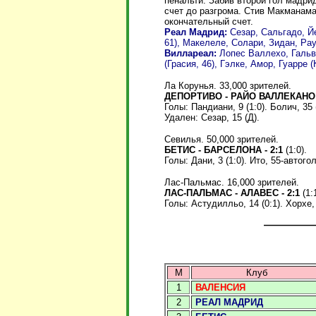
пенальти. Забив второй гол мадри
счет до разгрома. Стив Макманама
окончательный счет.
Реал Мадрид:
Сезар, Сальгадо, Й
61), Макелеле, Солари, Зидан, Рау
Виллареал:
Лопес Валлехо, Гальв
(Грасия, 46), Гэлке, Амор, Гуарре (
Ла Корунья. 33,000 зрителей.
ДЕПОРТИВО - РАЙО ВАЛЛЕКАНО -
Голы:
Пандиани, 9 (1:0). Болич, 35 (
Удален: Сезар, 15 (Д).
Севилья. 50,000 зрителей.
БЕТИС - БАРСЕЛОНА - 2:1
(1:0).
Голы: Дани, 3 (1:0). Ито, 55-автогол 
Лас-Пальмас. 16,000 зрителей.
ЛАС-ПАЛЬМАС - АЛАВЕС - 2:1
(1:1
Голы: Астудилльо, 14 (0:1). Хорхе, 3
М
Клуб
1
ВАЛЕНСИЯ
2
РЕАЛ МАДРИД