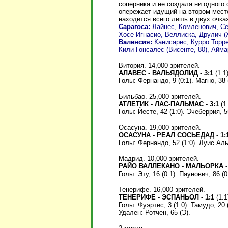
соперника и не создала ни одного 
опережает идущий на втором месте
находится всего лишь в двух очка
Сарагоса:
Лайнес, Комленович, Сеза
Хосе Игнасио, Веллиска, Друлич 
Валенсия:
Канисарес, Курро Торре
Кили Гонсалес (Висенте, 80), Аймар
Витория. 14,000 зрителей.
АЛАВЕС - ВАЛЬЯДОЛИД - 3:1
(1:1)
Голы: Фернандо, 9 (0:1). Магно, 38 (1
Бильбао. 25,000 зрителей.
АТЛЕТИК - ЛАС-ПАЛЬМАС - 3:1
(1:
Голы: Йесте, 42 (1:0). Эчеберрия, 55
Осасуна. 19,000 зрителей.
ОСАСУНА - РЕАЛ СОСЬЕДАД - 1:
Голы: Фернандо, 52 (1:0). Луис Альб
Мадрид. 10,000 зрителей.
РАЙО ВАЛЛЕКАНО - МАЛЬОРКА - 
Голы: Эту, 16 (0:1). Паунович, 86 (0
Тенерифе. 16,000 зрителей.
ТЕНЕРИФЕ - ЭСПАНЬОЛ - 1:1
(1:1
Голы: Фуэртес, 3 (1:0). Тамудо, 20 (
Удален: Ротчен, 65 (Э).