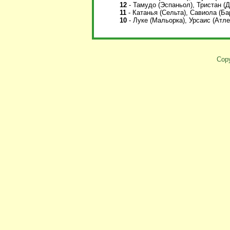
12
- Тамудо (Эспаньол), Тристан (Д
11
- Катанья (Сельта), Савиола (Ба
10
- Луке (Мальорка), Урсаис (Атл
Copy