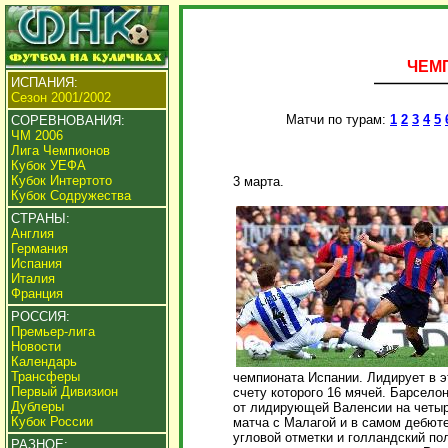
ЧЕМП
ИСПАНИЯ:
Сезон 2001/2002
Матчи по турам:
1
2
3
4
5
СОРЕВНОВАНИЯ:
ЧМ 2006
Лига Чемпионов
Кубок УЕФА
Кубок Интертото
3 марта.
Кубок Содружества
СТРАНЫ:
Англия
Германия
Испания
Италия
Франция
РОССИЯ:
Премьер-лига
Новости
Календарь
Трансферы
чемпионата Испании. Лидирует в 
Первый Дивизион
счету которого 16 мячей. Барсело
Дублеры
от лидирующей Валенсии на четыр
Кубок России
матча с Малагой и в самом дебюте
угловой отметки и голландский п
РАЗНОЕ: