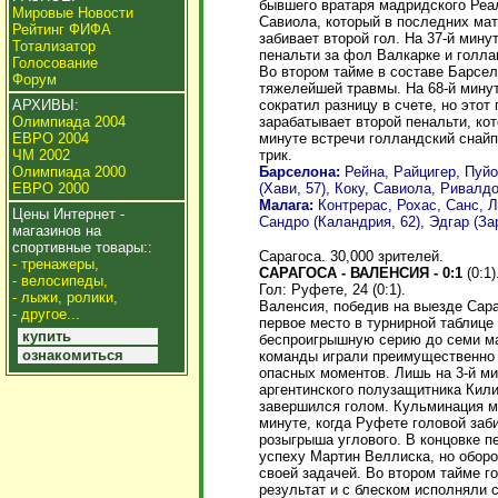
бывшего вратаря мадридского Реал
Мировые Новости
Савиола, который в последних мат
Рейтинг ФИФА
забивает второй гол. На 37-й мин
Тотализатор
пенальти за фол Валкарке и голла
Голосование
Во втором тайме в составе Барсе
Форум
тяжелейшей травмы. На 68-й мину
сократил разницу в счете, но этот
АРХИВЫ:
зарабатывает второй пенальти, ко
Олимпиада 2004
минуте встречи голландский снай
ЕВРО 2004
трик.
ЧМ 2002
Барселона:
Рейна, Райцигер, Пуйо
Олимпиада 2000
(Хави, 57), Коку, Савиола, Ривалд
ЕВРО 2000
Малага:
Контрерас, Рохас, Санс, Л
Цены Интернет -
Сандро (Каландрия, 62), Эдгар (Зар
магазинов на
спортивные товары::
Сарагоса. 30,000 зрителей.
- тренажеры,
САРАГОСА - ВАЛЕНСИЯ - 0:1
(0:1)
- велосипеды,
Гол: Руфете, 24 (0:1).
- лыжи, ролики,
Валенсия, победив на выезде Сара
- другое...
первое место в турнирной таблице
купить
беспроигрышную серию до семи ма
ознакомиться
команды играли преимущественно 
опасных моментов. Лишь на 3-й м
аргентинского полузащитника Кили
завершился голом. Кульминация ма
минуте, когда Руфете головой заб
розыгрыша углового. В концовке п
успеху Мартин Веллиска, но обор
своей задачей. Во втором тайме го
результат и с блеском исполняли 