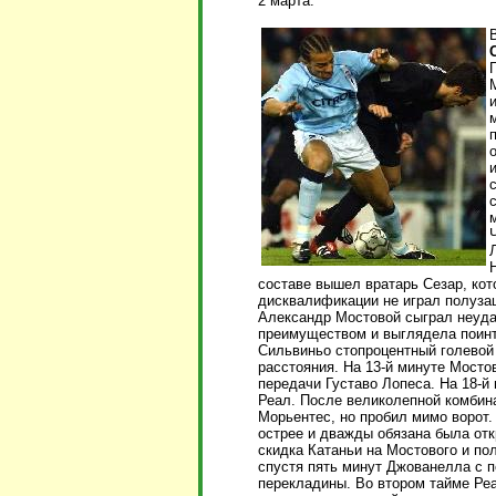
2 марта.
Г
составе вышел вратарь Сезар, кот
дисквалификации не играл полузащ
Александр Мостовой сыграл неуда
преимуществом и выглядела поинт
Сильвиньо стопроцентный голевой 
расстояния. На 13-й минуте Мосто
передачи Густаво Лопеса. На 18-
Реал. После великолепной комбин
Морьентес, но пробил мимо ворот.
острее и дважды обязана была отк
скидка Катаньи на Мостового и пол
спустя пять минут Джованелла с п
перекладины. Во втором тайме Реа