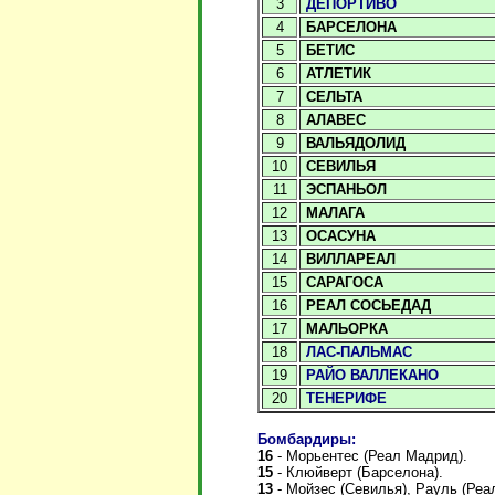
3
ДЕПОРТИВО
4
БАРСЕЛОНА
5
БЕТИС
6
АТЛЕТИК
7
СЕЛЬТА
8
АЛАВЕС
9
ВАЛЬЯДОЛИД
10
СЕВИЛЬЯ
11
ЭСПАНЬОЛ
12
МАЛАГА
13
ОСАСУНА
14
ВИЛЛАРЕАЛ
15
САРАГОСА
16
РЕАЛ СОСЬЕДАД
17
МАЛЬОРКА
18
ЛАС-ПАЛЬМАС
19
РАЙО ВАЛЛЕКАНО
20
ТЕНЕРИФЕ
Бомбардиры:
16
- Морьентес (Реал Мадрид).
15
-
Клюйверт (Барселона).
13
- Мойзес (Севилья), Рауль (Реа