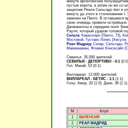
минуте аргентинский полузащитник
пустые ворота, а затем он же со ш
защитник Реала Сальгадо бил в уп
минуту до этого в столкновении с
заменен на Пинто. В оставшееся в
свою очередь провели острейшую 
Джованеллы в середине поля Зине
Рауля, который ударом головой по
Сельта:
Каваллеро (Пинто, 73), Ко
Мостовой, Густаво Лопес (Хесули, 
Реал Мадрид:
Сезар, Сальгадо, Ро
Макманаман, Флавио Консесайо (Сол
Севилья. 35,000 зрителей.
СЕВИЛЬЯ - ДЕПОРТИВО - 0:1
(0:0
Гол: Макай, 53 (0:1).
Виллареал. 13,000 зрителей.
ВИЛЛАРЕАЛ - БЕТИС - 1:1
(1:1).
Голы:
Амор, 20 (1:0). Дани, 38 (1:1)
М
Клуб
1
ВАЛЕНСИЯ
2
РЕАЛ МАДРИД