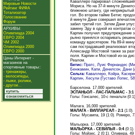
Каваллеро парировал сложнейший 
Мировые Новости
Мориса. Но на 37-й минуте Денилс
Рейтинг ФИФА
ближнюю штангу, где неприкрытый 
Тотализатор
гол. Во втором тайме Бетис продо
Голосование
й минуте Дани совершил впечатля
Форум
забил третий гол. Затем Дани упу
замену Эду в одной из контратак 
АРХИВЫ:
Карпин получил предупреждение з
Олимпиада 2004
рьяно принялся оспаривать решени
ЕВРО 2004
команду вдесятером. На 89-й мин
ЧМ 2002
сам пострадавший реализовал втор
Олимпиада 2000
Александр Мостовой также за раз
ЕВРО 2000
поля. Карпин и Мостовой из-за д
Цены Интернет -
Реалом.
магазинов на
Бетис:
Пратс, Луис Фернандес (Мин
спортивные товары::
Бенжамин, Капи, Денилсон, Дани (А
- тренажеры,
Сельта:
Каваллеро, Койра, Касерес
- велосипеды,
Карпин, Хесули (Густаво Лопес, 58)
- лыжи, ролики,
- другое...
Барселона. 17,000 зрителей.
купить
ЭСПАНЬОЛ - ЛАС-ПАЛЬМАС - 3:1
ознакомиться
Голы: Гонсалес, 10-с пенальти (0:1).
Малага. 16,000 зрителей.
МАЛАГА - ВИЛЛАРЕАЛ - 2:1
(1:0).
Голы: Мусампа, 19 (1:0). Ромеро, 73 
Мальорка. 17,000 зрителей.
МАЛЬОРКА - СЕВИЛЬЯ - 0:4
(0:1).
Голы: Мойзес, 2 (0:1). Оливера, 49 (