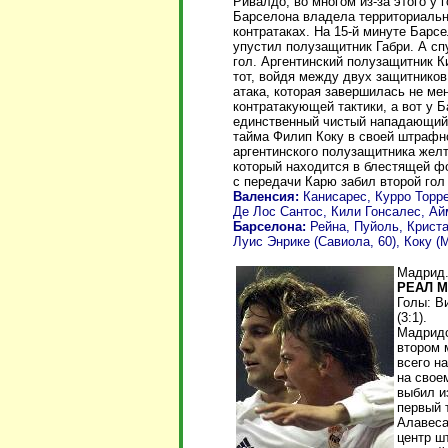
Ривалдо, во многом из-за этого у
Барселона владела территориальн
контратаках. На 15-й минуте Барс
упустил полузащитник Габри. А сп
гол. Аргентинский полузащитник 
тот, войдя между двух защитнико
атака, которая завершилась не ме
контратакующей тактики, а вот у 
единственный чистый нападающий 
тайма Филип Коку в своей штрафно
аргентинского полузащитника желт
который находится в блестящей ф
с передачи Карю забил второй гол
Валенсия:
Канисарес, Курро Торре
Де Лос Сантос, Кили Гонсалес, Айм
Барселона:
Рейна, Пуйоль, Криста
Луис Энрике (Савиола, 60), Коку (М
Мадрид.
РЕАЛ М
Голы: Ви
(3:1).
Мадридс
втором 
всего н
на свое
выбил и
первый 
Алавеса
центр ш