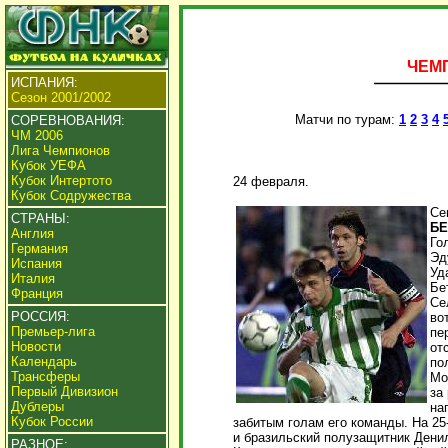
ЧЕМП
ИСПАНИЯ:
Сезон 2001/2002
Матчи по турам:
1
2
3
4
СОРЕВНОВАНИЯ:
ЧМ 2006
Лига Чемпионов
Кубок УЕФА
Кубок Интертото
24 февраля.
Кубок Содружества
Се
СТРАНЫ:
БЕ
Англия
Гол
Германия
Эду
Испания
Уд
Италия
Бе
Франция
Се
РОССИЯ:
во
Премьер-лига
пе
Новости
от
Календарь
по
Трансферы
Мо
Первый Дивизион
за
Дублеры
на
Кубок России
забитым голам его команды. На 25
и бразильский полузащитник Дени
РАЗНОЕ: