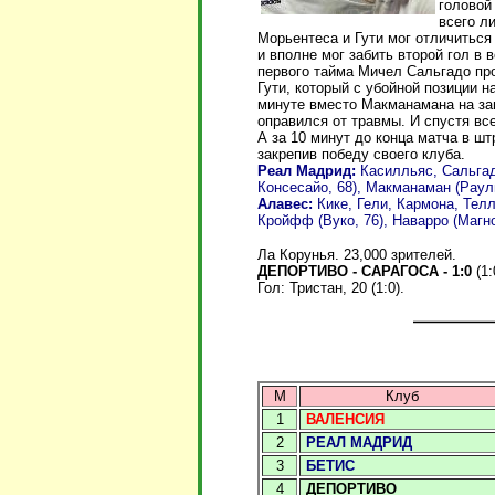
головой
всего л
Морьентеса и Гути мог отличитьс
и вполне мог забить второй гол в 
первого тайма Мичел Сальгадо пр
Гути, который с убойной позиции н
минуте вместо Макманамана на за
оправился от травмы. И спустя все
А за 10 минут до конца матча в ш
закрепив победу своего клуба.
Реал Мадрид:
Касилльяс, Сальгад
Консесайо, 68), Макманаман (Рауль
Алавес:
Кике, Гели, Кармона, Телл
Кройфф (Вуко, 76), Наварро (Магно
Ла Корунья. 23,000 зрителей.
ДЕПОРТИВО - САРАГОСА - 1:0
(1:
Гол: Тристан, 20 (1:0).
М
Клуб
1
ВАЛЕНСИЯ
2
РЕАЛ МАДРИД
3
БЕТИС
4
ДЕПОРТИВО