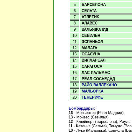
5
БАРСЕЛОНА
6
СЕЛЬТА
7
АТЛЕТИК
8
АЛАВЕС
9
ВАЛЬЯДОЛИД
10
СЕВИЛЬЯ
11
ЭСПАНЬОЛ
12
МАЛАГА
13
ОСАСУНА
14
ВИЛЛАРЕАЛ
15
САРАГОСА
16
ЛАС-ПАЛЬМАС
17
РЕАЛ СОСЬЕДАД
18
РАЙО ВАЛЛЕКАНО
19
МАЛЬОРКА
20
ТЕНЕРИФЕ
Бомбардиры:
16
- Морьентес (Реал Мадрид).
13
- Мойзес (Севилья).
12
- Клюйверт (Барселона), Рауль 
11
- Катанья (Сельта), Тамудо (Эсп
10
- Луке (Мальорка), Савиола (Бар