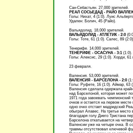
Сан-Себастьян. 27,000 зрителей.
РЕАЛ СОСЬЕДАД - РАЙО ВАЛЛЕКА
Голы: Нихат, 4 (1:0). Луис Альберто,
Удален: Болич, 45 (Райо).
Вальядолид. 18,000 зрителей.
ВАЛЬЯДОЛИД - АТЛЕТИК - 2:0
(0:0
Голы: Тоте, 61 (1:0). Салес, 89 (2:0)
Тенерифе. 14,000 зрителей.
ТЕНЕРИФЕ - ОСАСУНА - 3:1
(1:0).
Голы: Алексис, 29 (1:0). Хорди, 61 (
23 февраля.
Валенсия. 53,000 зрителей.
ВАЛЕНСИЯ - БАРСЕЛОНА - 2:0
(1:
Голы: Руфете, 16 (1:0). Аймар, 63 (
Валенсия сделала одержала крайн
над Барселоной, которая может п
1971 года завоевать чемпионский 
очков и остается на первом месте 
одно очко отстает мадридский Реа
обыграл Алавес. На третье место 
благодаря голу Диего Тристана пе
Барселона откатывается на четвер
Валенсии уже на четыре очка. В с
травмы отсутствовал ключевой фу