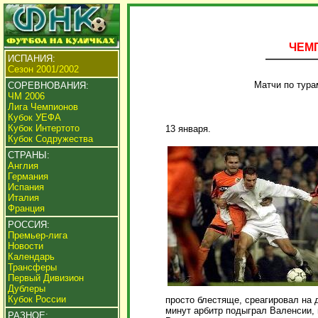
ЧЕМП
ИСПАНИЯ:
Сезон 2001/2002
Матчи по тур
СОРЕВНОВАНИЯ:
ЧМ 2006
Лига Чемпионов
Кубок УЕФА
Кубок Интертото
13 января.
Кубок Содружества
СТРАНЫ:
Англия
Германия
Испания
Италия
Франция
РОССИЯ:
Премьер-лига
Новости
Календарь
Трансферы
Первый Дивизион
Дублеры
Кубок России
просто блестяще, среагировал на 
минут арбитр подыграл Валенсии, 
РАЗНОЕ: