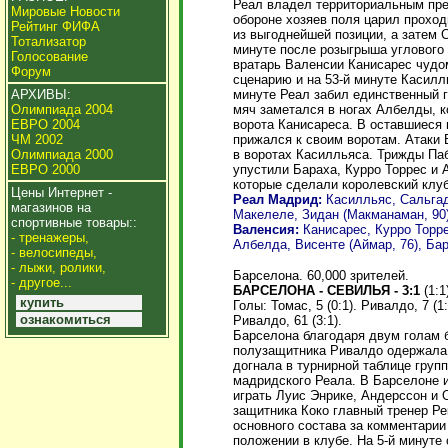
Реал владел территориальным пре
Мировые Новости
обороне хозяев поля царил проход
Рейтинг ФИФА
из выгоднейшей позиции, а затем 
Тотализатор
минуте после розыгрыша углового 
Голосование
вратарь Валенсии Канисарес чудом
Форум
сценарию и на 53-й минуте Касил
минуте Реал забил единственный г
АРХИВЫ:
мяч заметался в ногах Албелды, к
Олимпиада 2004
ворота Канисареса. В оставшиеся 
ЕВРО 2004
прижался к своим воротам. Атаки
ЧМ 2002
в воротах Касилльяса. Трижды Па
Олимпиада 2000
упустили Бараха, Курро Торрес и 
ЕВРО 2000
которые сделали королевский клуб
Цены Интернет -
Реал Мадрид:
Касилльяс, Сальгадо
магазинов на
Макелеле, Зидан (Макманаман, 90),
спортивные товары::
Валенсия:
Канисарес, Курро Торре
- тренажеры,
Албелда, Висенте (Аймар, 76), Бар
- велосипеды,
- лыжи, ролики,
Барселона. 60,000 зрителей.
- другое...
БАРСЕЛОНА - СЕВИЛЬЯ - 3:1
(1:1
купить
Голы: Томас, 5 (0:1). Ривалдо, 7 (1:1
ознакомиться
Ривалдо, 61 (3:1).
Барселона благодаря двум голам 
полузащитника Ривалдо одержала
догнала в турнирной таблице груп
мадридского Реала. В Барселоне и
играть Луис Энрике, Андерссон и 
защитника Коко главный тренер Ре
основного состава за комментарии
положении в клубе. На 5-й минуте