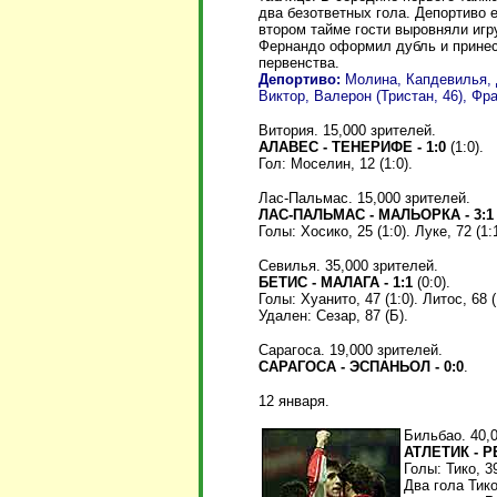
два безответных гола. Депортиво 
втором тайме гости выровняли игр
Фернандо оформил дубль и принес
первенства.
Депортиво:
Молина, Капдевилья, Д
Виктор, Валерон (Тристан, 46), Фр
Витория. 15,000 зрителей.
АЛАВЕС - ТЕНЕРИФЕ - 1:0
(1:0).
Гол: Моселин, 12 (1:0).
Лас-Пальмас. 15,000 зрителей.
ЛАС-ПАЛЬМАС - МАЛЬОРКА - 3:1
Голы: Хосико, 25 (1:0). Луке, 72 (1:
Севилья. 35,000 зрителей.
БЕТИС - МАЛАГА - 1:1
(0:0).
Голы: Хуанито, 47 (1:0). Литос, 68 (
Удален: Сезар, 87 (Б).
Сарагоса. 19,000 зрителей.
САРАГОСА - ЭСПАНЬОЛ - 0:0
.
12 января.
Бильбао. 40,
АТЛЕТИК - Р
Голы: Тико, 39
Два гола Тик