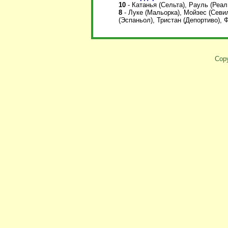
10
-
Катанья (Сельта),
Рауль (Реал
8
-
Луке (Мальорка), Мойзес (Севи
(Эспаньол), Тристан (Депортиво),
Copy