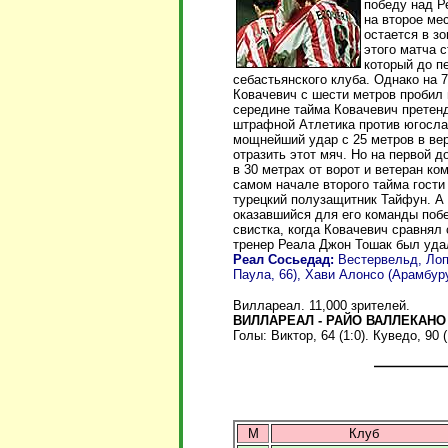
победу над Р
на второе ме
остается в з
этого матча 
который до п
себастьянского клуба. Однако на 
Ковачевич с шести метров пробил 
середине тайма Ковачевич претенд
штрафной Атлетика против югосла
мощнейший удар с 25 метров в вер
отразить этот мяч. Но на первой 
в 30 метрах от ворот и ветеран ко
самом начале второго тайма гости
турецкий полузащитник Тайфун. А 
оказавшийся для его команды поб
свистка, когда Ковачевич сравнял
тренер Реала Джон Тошак был удал
Реал Сосьедад:
Вестервельд, Лоп
Паула, 66), Хави Алонсо (Арамбуру
Виллареал. 11,000 зрителей.
ВИЛЛАРЕАЛ - РАЙО ВАЛЛЕКАНО -
Голы: Виктор, 64 (1:0). Куведо, 90 (
М
Клуб