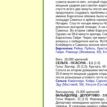
сумела вынести мяч, который под
мощным ударом расстрелял ворота
спустя всего две минуты после мн
продолжала создавать проблемы о
именно Барселона обязана была на
площади Севильи и арбитр назнач
Нотарио. Спустя четыре минуты Но
довольно выгодной позиции. А на 
Севильи. Во втором тайме Барсело
Однако на 58-й минуте вратарь Се
Барселоны Габри. Через три минут
вопросы о победителе матча. Фут
Клюйверта и Савиолы вполне могла
Барселона:
Рейна, Пуйоль, Кристан
Габри, Ривалдо (Жеованни, 83), К
Виго. 18,000 зрителей.
СЕЛЬТА - ОСАСУНА - 1:1
(1:0).
Голы: Вагнер, 25 (1:0). Кручага, 65 (
Сельта во втором домашнем матче
25-й минуте мощным ударом откры
после розыгрыша углового гости з
Сельта:
Каваллеро, Койра, Серхио,
Эду (Мостовой, 59), Хесули (Густав
Вальядолид. 15,000 зрителей.
ВАЛЬЯДОЛИД - ДЕПОРТИВО - 3:0
Голы: Маркос, 31 (1:0). Фернандо, 3
Депортиво неожиданно крупно про
таблице. В середине первого тайм