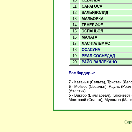
10
СЕВИЛЬЯ
11
САРАГОСА
12
ВАЛЬЯДОЛИД
13
МАЛЬОРКА
14
ТЕНЕРИФЕ
15
ЭСПАНЬОЛ
16
МАЛАГА
17
ЛАС-ПАЛЬМАС
18
ОСАСУНА
19
РЕАЛ СОСЬЕДАД
20
РАЙО ВАЛЛЕКАНО
Бомбардиры:
7
- Катанья (Сельта), Тристан (Деп
6
- Мойзес (Севилья), Рауль (Реал
(Атлетик).
5
- Виктор (Виллареал), Клюйверт 
Мостовой (Сельта), Мусампа (Малаг
Copy