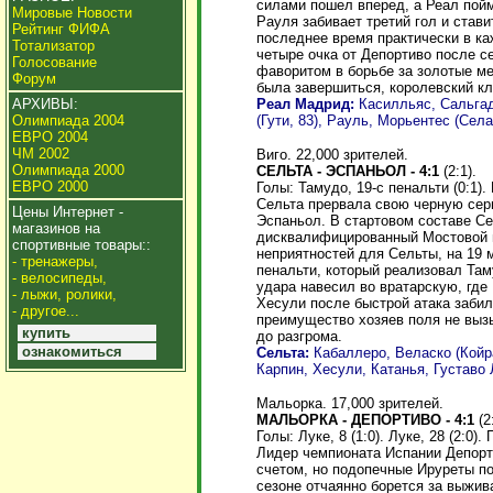
силами пошел вперед, а Реал пойм
Мировые Новости
Рауля забивает третий гол и стави
Рейтинг ФИФА
последнее время практически в ка
Тотализатор
четыре очка от Депортиво после 
Голосование
фаворитом в борьбе за золотые м
Форум
была завершиться, королевский к
Реал Мадрид:
Касилльяс, Сальгад
АРХИВЫ:
(Гути, 83), Рауль, Морьентес (Села
Олимпиада 2004
ЕВРО 2004
ЧМ 2002
Виго. 22,000 зрителей.
Олимпиада 2000
СЕЛЬТА - ЭСПАНЬОЛ - 4:1
(2:1).
ЕВРО 2000
Голы: Тамудо, 19-с пенальти (0:1). К
Сельта прервала свою черную сер
Цены Интернет -
Эспаньол. В стартовом составе С
магазинов на
дисквалифицированный Мостовой 
спортивные товары::
неприятностей для Сельты, на 19
- тренажеры,
пенальти, который реализовал Там
- велосипеды,
удара навесил во вратарскую, где 
- лыжи, ролики,
Хесули после быстрой атака забил
- другое...
преимущество хозяев поля не выз
купить
до разгрома.
ознакомиться
Сельта:
Кабаллеро, Веласко (Койра
Карпин, Хесули, Катанья, Густаво 
Мальорка. 17,000 зрителей.
МАЛЬОРКА - ДЕПОРТИВО - 4:1
(2:
Голы: Луке, 8 (1:0). Луке, 28 (2:0).
Лидер чемпионата Испании Депорт
счетом, но подопечные Ируреты по
сезоне отчаянно борется за выжив