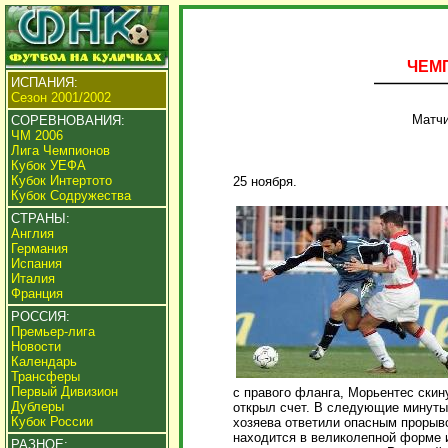
ЧЕМП
ИСПАНИЯ:
Сезон 2001/2002
Матчи
СОРЕВНОВАНИЯ:
ЧМ 2006
Лига Чемпионов
Кубок УЕФА
Кубок Интертото
25 ноября.
Кубок Содружества
СТРАНЫ:
Англия
Германия
Испания
Италия
Франция
РОССИЯ:
Премьер-лига
Новости
Календарь
Трансферы
Первый Дивизион
с правого фланга, Морьентес скин
Дублеры
открыл счет. В следующие минуты 
Кубок России
хозяева ответили опасным прорыво
находится в великолепной форме 
РАЗНОЕ: