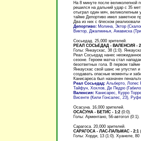
На 8 минуте после великолепной 
решился на дальний удар с 35 мет
отыграл один мяч, великолепным 
тайме Депортиво имел заметное пр
Два из них с блеском реализовали
Депортиво:
Молина, Эктор (Скалон
Виктор, Джалминья, Амависка (Три
Сосьедад. 25,000 зрителей.
РЕАЛ СОСЬЕДАД - ВАЛЕНСИЯ - 2
Голы: Янкаускас, 38 (1:0). Янкауска
Реал Сосьедад нанес неожиданное
сезоне. Героем матча стал напад
безответных гола. В первом тайме 
Янкаускас свой шанс не упустил и
создавать опасные моменты и заби
Канисареса был назначен пенальти
Реал Сосьедад:
Альберто, Лопес 
Тайфун, Хохлов, Де Педро (Габилон
Валенсия:
Канисарес, Курро Торре
Висенте (Кили Гонсалес, 23), Руфе
Осасуна. 16,000 зрителей.
ОСАСУНА - БЕТИС - 1:2
(0:0).
Голы: Арментано, 56-автогол (0:1). К
Сарагоса. 20,000 зрителей.
САРАГОСА - ЛАС-ПАЛЬМАС - 2:1
(
Голы: Хорди, 13 (1:0). Хуанеле, 80 (