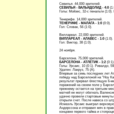
Севилья. 44,000 зрителей.
СЕВИЛЬЯ - ВАЛЬЯДОЛИД - 4:0
(1:
Голы: Мойзес, 32-с пенальти (1:0). Р
Тенерифе. 14,000 зрителей.
ТЕНЕРИФЕ - МАЛАГА - 1:0
(0:0).
Гол: Словак, 56 (1:0).
Виллареал. 22,000 зрителей.
ВИЛЛАРЕАЛ - АЛАВЕС - 1:0
(1:0).
Гол: Виктор, 38 (1:0).
24 ноября.
Барселона. 75,000 зрителей.
БАРСЕЛОНА - АТЛЕТИК - 1:2
(0:1)
Голы: Урсаис, 10 (0:1). Ривалдо, 59 
Удален: Лакруз, 75 (А).
Впервые за семь последних лет А
победу над Барселоной на "Ноу К
результат прервал блестящую 6-м
поражений на своем поле у Барсе
прежнему остается на третьем мес
матчей ее могут обогнать Валенсия
удачно провели стартовые минуты
открыли счет. После навеса со шт
Исмаэль Урсаис выиграл верховую
Андерссона и отправил мяч в прав
концовке первого тайма и стопроц