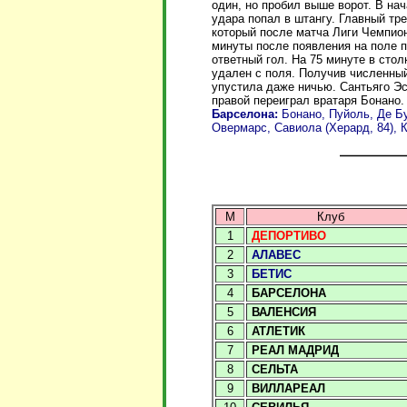
один, но пробил выше ворот. В на
удара попал в штангу. Главный тр
который после матча Лиги Чемпио
минуты после появления на поле 
ответный гол. На 75 минуте в сто
удален с поля. Получив численный
упустила даже ничью. Сантьяго Э
правой переиграл вратаря Бонано.
Барселона:
Бонано, Пуйоль, Де Бу
Овермарс, Савиола (Херард, 84), 
М
Клуб
1
ДЕПОРТИВО
2
АЛАВЕС
3
БЕТИС
4
БАРСЕЛОНА
5
ВАЛЕНСИЯ
6
АТЛЕТИК
7
РЕАЛ МАДРИД
8
СЕЛЬТА
9
ВИЛЛАРЕАЛ