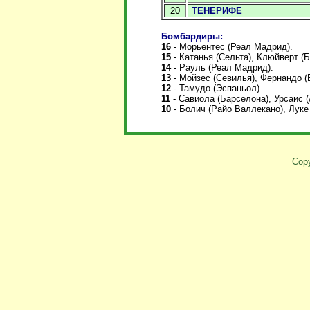
20
ТЕНЕРИФЕ
Бомбардиры:
16
- Морьентес (Реал Мадрид).
15
-
Катанья (Сельта), Клюйверт (Б
14
-
Рауль (Реал Мадрид).
13
- Мойзес (Севилья), Фернандо 
12
- Тамудо (Эспаньол).
11
- Савиола (Барселона), Урсаис (
10
- Болич (Райо Валлекано), Луке
Copy