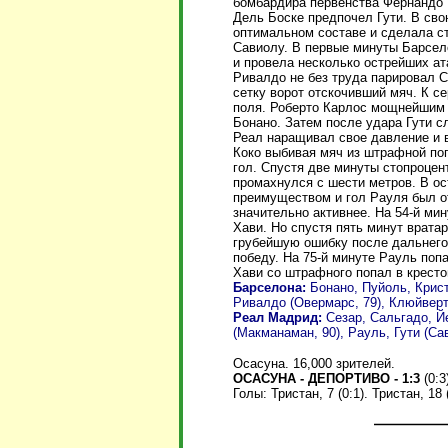
бомбардира первенства Фернандо 
Дель Боске предпочел Гути. В св
оптимальном составе и сделала ст
Савиолу. В первые минуты Барсел
и провела несколько острейших а
Ривалдо не без труда парировал С
сетку ворот отскочивший мяч. К с
поля. Роберто Карлос мощнейшим 
Бонано. Затем после удара Гути с
Реал наращивал свое давление и 
Коко выбивая мяч из штрафной поп
гол. Спустя две минуты стопроцен
промахнулся с шести метров. В о
преимуществом и гол Рауля был о
значительно активнее. На 54-й ми
Хави. Но спустя пять минут врата
грубейшую ошибку после дальнего
победу. На 75-й минуте Рауль попа
Хави со штрафного попал в кресто
Барселона:
Бонано, Пуйоль, Крист
Ривалдо (Овермарс, 79), Клюйверт
Реал Мадрид:
Сезар, Сальгадо, Й
(Макманаман, 90), Рауль, Гути (Сав
Осасуна. 16,000 зрителей.
ОСАСУНА - ДЕПОРТИВО - 1:3
(0:3
Голы: Тристан, 7 (0:1). Тристан, 18 