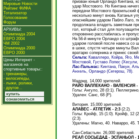
призван юный Орландо Кинтана, к
Мировые Новости
удар Мостового. Но Кинтана ничего
Рейтинг ФИФА
передачи Мостового бразильский ф
Тотализатор
несколько минут вновь Катанья уп
Голосование
опаснейшим ударом Пабло Лаго, п
Форум
продолжала владеть заметным пре
гол, который стал для полузащитн
АРХИВЫ:
откровенно расслабилась и пропус
Олимпиада 2004
На 56-й минуте Орландо со штрафн
ЕВРО 2004
ударом головой после навеса со ш
ЧМ 2002
в шоке, спустя четыре минуты Ва
Олимпиада 2000
вратарю соперника и принес своей
ЕВРО 2000
Сельта:
Каваллеро, Койра, Яго, Ме
Цены Интернет -
Мостовой, Густаво Лопес (Хесули, 6
магазинов на
Лас-Пальмас:
Кинтана, Пакуи, Аль
спортивные товары::
Анхель, Орландо (Сегерош, 78).
- тренажеры,
- велосипеды,
Мадрид. 14,000 зрителей.
- лыжи, ролики,
РАЙО ВАЛЛЕКАНО - ВАЛЕНСИЯ - 
- другое...
Голы: Ангуло, 28 (0:1). Пеллегрино, 
купить
Удален: Санс, 68 (Р).
ознакомиться
Витория. 15,000 зрителей.
АЛАВЕС - АТЛЕТИК - 2:3
(2:2).
Голы: Кройф, 15 (1:0). Кройф, 12 (2
(2:3).
Удалены: Магно, 40. Наварро, 45. 
Сан-Себастьян. 26,000 зрителей.
РЕАЛ СОСЬЕДАД - ЭСПАНЬОЛ - 1