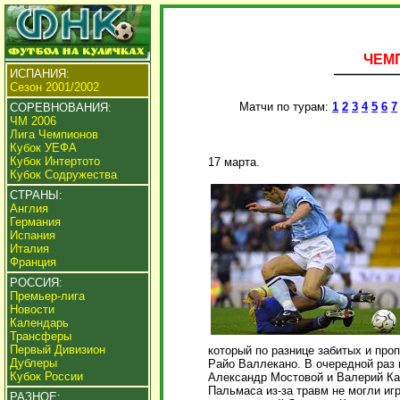
ЧЕМП
ИСПАНИЯ:
Сезон 2001/2002
Матчи по турам:
1
2
3
4
5
6
7
СОРЕВНОВАНИЯ:
ЧМ 2006
Лига Чемпионов
Кубок УЕФА
Кубок Интертото
17 марта.
Кубок Содружества
СТРАНЫ:
Англия
Германия
Испания
Италия
Франция
РОССИЯ:
Премьер-лига
Новости
Календарь
Трансферы
Первый Дивизион
который по разнице забитых и пр
Дублеры
Райо Валлекано. В очередной раз
Кубок России
Александр Мостовой и Валерий Кар
Пальмаса из-за травм не могли иг
РАЗНОЕ: