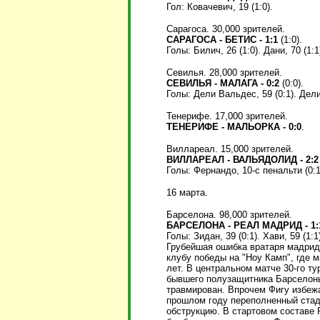
Гол: Ковачевич, 19 (1:0).
Сарагоса. 30,000 зрителей.
САРАГОСА - БЕТИС - 1:1
(1:0).
Голы: Билич, 26 (1:0). Дани, 70 (1:1
Севилья. 28,000 зрителей.
СЕВИЛЬЯ - МАЛАГА - 0:2
(0:0).
Голы: Дели Вальдес, 59 (0:1). Дели
Тенерифе. 17,000 зрителей.
ТЕНЕРИФЕ - МАЛЬОРКА - 0:0
.
Виллареал. 15,000 зрителей.
ВИЛЛАРЕАЛ - ВАЛЬЯДОЛИД - 2:2
Голы: Фернандо, 10-с пенальти (0:1)
16 марта.
Барселона. 98,000 зрителей.
БАРСЕЛОНА - РЕАЛ МАДРИД - 1:
Голы: Зидан, 39 (0:1). Хави, 59 (1:1
Грубейшая ошибка вратаря мадрид
клубу победы на "Ноу Камп", где 
лет. В центральном матче 30-го ту
бывшего полузащитника Барселоны
травмирован. Впрочем Фигу избежа
прошлом году переполненный стад
обструкцию. В стартовом составе 