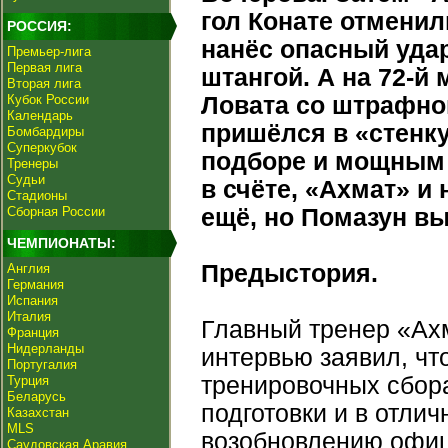
гол Конате отменил
РОССИЯ:
нанёс опасный уда
Премьер-лига
Первая лига
штангой. А на 72-й
Вторая лига
Кубок России
Ловата со штрафно
Календарь
пришёлся в «стенк
Бомбардиры
Суперкубок
подборе и мощным 
Тренеры
Судьи
в счёте, «Ахмат» и
Стадионы
Сборная России
ещё, но Помазун вы
ЧЕМПИОНАТЫ:
Предыстория.
Англия
Германия
Испания
Италия
Главный тренер «Ах
Франция
Нидерланды
интервью заявил, чт
Португалия
тренировочных сбор
Турция
Беларусь
подготовки и в отли
Казахстан
MLS
возобновлению офиц
Саудовская Аравия