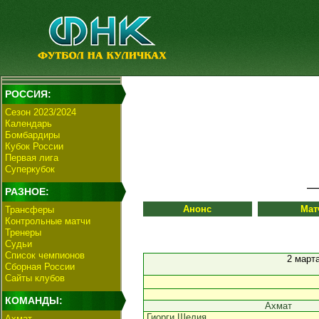
РОССИЯ:
Сезон 2023/2024
Календарь
Бомбардиры
Кубок России
Первая лига
Суперкубок
РАЗНОЕ:
Анонс
Мат
Трансферы
Контрольные матчи
Тренеры
Судьи
Список чемпионов
2 март
Сборная России
Сайты клубов
КОМАНДЫ:
Ахмат
Гиорги Шелия
Ахмат