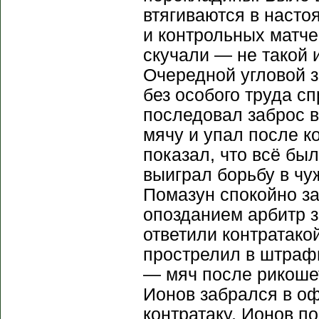
втягиваются в наст
и контрольных матче
скучали — не такой 
Очередной угловой 
без особого труда с
последовал заброс 
мячу и упал после к
показал, что всё бы
выиграл борьбу в ч
Помазун спокойно за
опозданием арбитр з
ответили контратако
прострелил в штрафн
— мяч после рикошет
Ионов забрался в о
контратаку, Ионов п