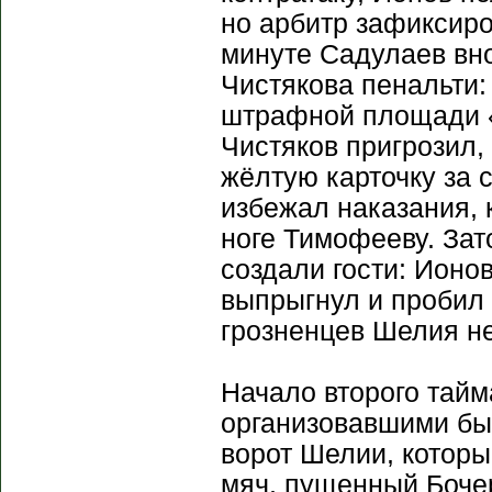
но арбитр зафиксиро
минуте Садулаев вн
Чистякова пенальти:
штрафной площади «
Чистяков пригрозил,
жёлтую карточку за 
избежал наказания, 
ноге Тимофееву. За
создали гости: Ионо
выпрыгнул и пробил 
грозненцев Шелия не
Начало второго тайм
организовавшими быс
ворот Шелии, которы
мяч, пущенный Боче