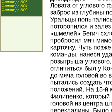
Олимпиада 2008
Ловата от углового 
Олимпиада 2004
Олимпиада 2000
заброс из глубины по
Уральцы попытались 
поторопился и залез
«шмелей» Бегич схло
пробросил мяч мимо 
карточку. Чуть позж
команды, нанеся уд
розыгрыша углового,
отличиться был у Ко
до мяча головой во 
пытались создать чт
положений. На 15-й 
Филипенко, который 
головой из центра 
перекладины. Было в