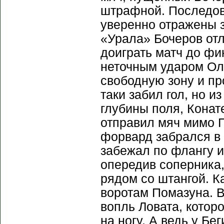
штрафной. Последов
уверенно отражены 
«Урала» Бочеров отл
доиграть матч до фи
неточным ударом Оле
свободную зону и пр
таки забил гол, но и
глубины поля, Конат
отправил мяч мимо П
форвард забрался в
забежал по флангу и
опередив соперника,
рядом со штангой. К
воротам Помазуна. В
вопль Ловата, котор
на ногу. А ведь у Бе