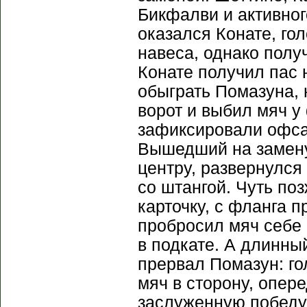
Бикфалви и активног
оказался Конате, го
навеса, однако полу
Конате получил пас 
обыграть Помазуна, 
ворот и выбил мяч у
зафиксировали офсай
Вышедший на замену 
центру, развернулся
со штангой. Чуть по
карточку, с фланга 
пробросил мяч себе 
в подкате. А длинны
прервал Помазун: го
мяч в сторону, опер
заслуженную победу