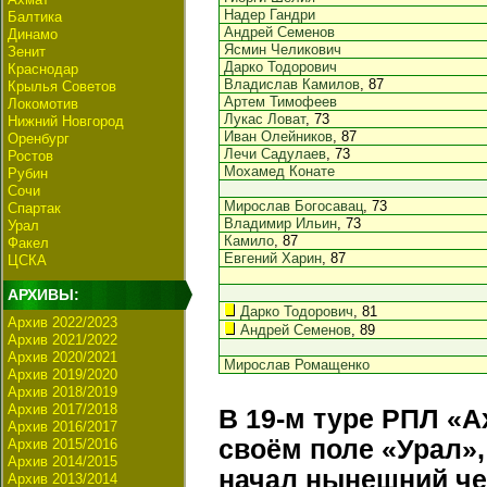
Надер Гандри
Балтика
Андрей Семенов
Динамо
Ясмин Челикович
Зенит
Дарко Тодорович
Краснодар
Владислав Камилов
, 87
Крылья Советов
Артем Тимофеев
Локомотив
Лукас Ловат
, 73
Нижний Новгород
Иван Олейников
, 87
Оренбург
Лечи Садулаев
, 73
Ростов
Мохамед Конате
Рубин
Сочи
Мирослав Богосавац
, 73
Спартак
Владимир Ильин
, 73
Урал
Камило
, 87
Факел
Евгений Харин
, 87
ЦСКА
АРХИВЫ:
Дарко Тодорович
, 81
Архив 2022/2023
Андрей Семенов
, 89
Архив 2021/2022
Архив 2020/2021
Мирослав Ромащенко
Архив 2019/2020
Архив 2018/2019
Архив 2017/2018
В 19-м туре РПЛ «
Архив 2016/2017
своём поле «Урал»
Архив 2015/2016
Архив 2014/2015
начал нынешний че
Архив 2013/2014