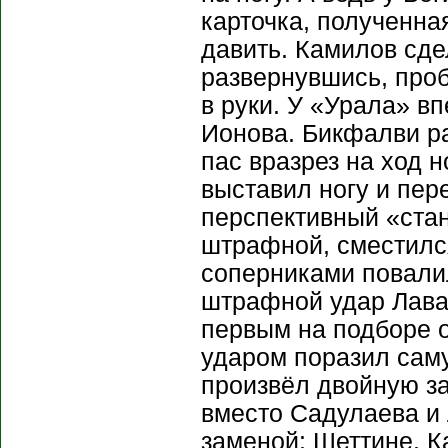
карточка, полученна
давить. Камилов сде
развернувшись, про
в руки. У «Урала» в
Ионова. Бикфалви ра
пас вразрез на ход 
выставил ногу и пер
перспективный «стан
штрафной, сместился
соперниками повали
штрафной удар Лават
первым на подборе 
ударом поразил сам
произвёл двойную з
вместо Садулаева и 
заменой: Шеттине, 