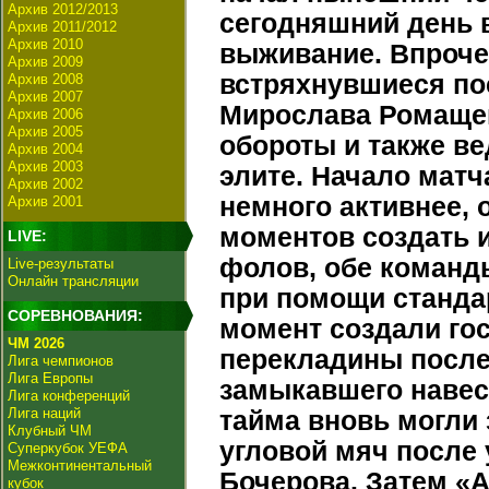
Архив 2012/2013
сегодняшний день в
Архив 2011/2012
Архив 2010
выживание. Впроче
Архив 2009
встряхнувшиеся по
Архив 2008
Архив 2007
Мирослава Ромащен
Архив 2006
Архив 2005
обороты и также ве
Архив 2004
Архив 2003
элите. Начало матч
Архив 2002
немного активнее,
Архив 2001
моментов создать 
LIVE:
фолов, обе команд
Live-результаты
Онлайн трансляции
при помощи станда
СОРЕВНОВАНИЯ:
момент создали го
ЧМ 2026
перекладины после
Лига чемпионов
Лига Европы
замыкавшего навес 
Лига конференций
Лига наций
тайма вновь могли 
Клубный ЧМ
угловой мяч после
Суперкубок УЕФА
Межконтинентальный
Бочерова. Затем «А
кубок