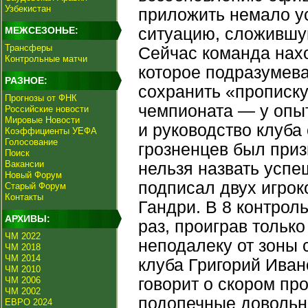
Узбекистан
приложить немало у
МЕЖСЕЗОНЬЕ:
ситуацию, сложившу
Трансферы
Сейчас команда нахо
Контрольные матчи
которое подразумева
РАЗНОЕ:
сохранить «прописку
Прогнозы от ФНК
чемпионата — у опыт
Российские новости
Мировые Новости
и руководство клуба
Коэффициенты УЕФА
Голосование
грозненцев был приз
Поиск
Вакансии
нельзя назвать усп
Новый Форум
подписал двух игрок
Старый Форум
Контакты
Гандри. В 8 контрол
АРХИВЫ:
раз, проиграв тольк
ЧМ 2022
неподалеку от зоны 
ЧМ 2018
ЧМ 2014
клуба Григорий Иван
ЧМ 2010
ЧМ 2006
говорит о скором пр
ЧМ 2002
подопечные довольно
ЕВРО 2024