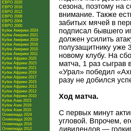
ЕВРО 2020
сезона, поэтому на 
ЕВРО 2016
ЕВРО 2012
внимание. Также ест
ЕВРО 2008
ЕВРО 2004
забитых мячей в пер
ЕВРО 2000
подписал бывшего и
Кубок Америки 2024
Кубок Америки 2021
должен усилить ата
Кубок Америки 2019
Кубок Америки 2016
полузащитнику уже 3
Кубок Америки 2015
Кубок Америки 2011
новому клубу. На сб
Кубок Африки 2025
матча, 1 раз сыграв 
Кубок Африки 2023
Кубок Африки 2021
«Урал» победил «Ахм
Кубок Африки 2019
Кубок Африки 2017
разу не добился успе
Кубок Африки 2015
Кубок Африки 2013
Кубок Африки 2012
Ход матча.
Кубок Африки 2010
Кубок Азии 2023
Кубок Азии 2019
Кубок Азии 2015
С первых минут акти
Олимпиада 2024
Олимпиада 2020
угловой. Впрочем, е
Олимпиада 2016
дивидендов — голки
Олимпиада 2012