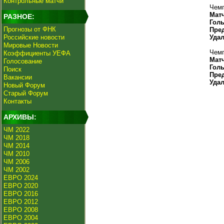
Контрольные матчи
Чемп
Мат
РАЗНОЕ:
Гол
Прогнозы от ФНК
Пре
Российские новости
Уда
Мировые Новости
Чемп
Коэффициенты УЕФА
Мат
Голосование
Гол
Поиск
Пре
Вакансии
Уда
Новый Форум
Старый Форум
Контакты
АРХИВЫ:
ЧМ 2022
ЧМ 2018
ЧМ 2014
ЧМ 2010
ЧМ 2006
ЧМ 2002
ЕВРО 2024
ЕВРО 2020
ЕВРО 2016
ЕВРО 2012
ЕВРО 2008
ЕВРО 2004