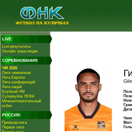
LIVE:
Live-результаты
Онлайн трансляции
СОРЕВНОВАНИЯ:
ЧМ 2026
Г
Лига чемпионов
Лига Европы
Gil
Лига конференций
Лига наций
Клубный ЧМ
Пол
Поз
Суперкубок УЕФА
Ном
Межконтинентальный
Гра
кубок
Дат
РОССИЯ:
Чем
Премьер-лига
Мат
Гол
Первая лига
Вторая лига