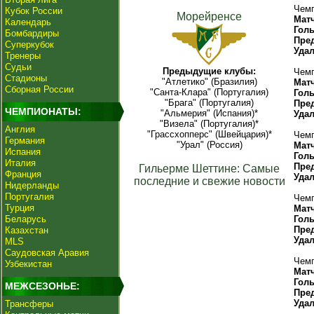
Чемп
Кубок России
Морейренсе
Мат
Календарь
Гол
Бомбардиры
Пре
Суперкубок
Уда
Тренеры
Судьи
Предыдущие клубы:
Чемп
Стадионы
"Атлетико" (Бразилия)
Мат
Сборная России
"Санта-Клара" (Португалия)
Гол
"Брага" (Португалия)
Пре
ЧЕМПИОНАТЫ:
"Альмерия" (Испания)*
Уда
"Визела" (Португалия)*
Англия
"Грассхопперс" (Швейцария)*
Чемп
Германия
"Урал" (Россия)
Мат
Испания
Гол
Италия
Пре
Гильерме Шеттине: Самые
Франция
Уда
последние и свежие новости
Нидерланды
Португалия
Чемп
Турция
Мат
Беларусь
Гол
Пре
Казахстан
Уда
MLS
Саудовская Аравия
Чемп
Узбекистан
Мат
Гол
МЕЖСЕЗОНЬЕ:
Пре
Уда
Трансферы