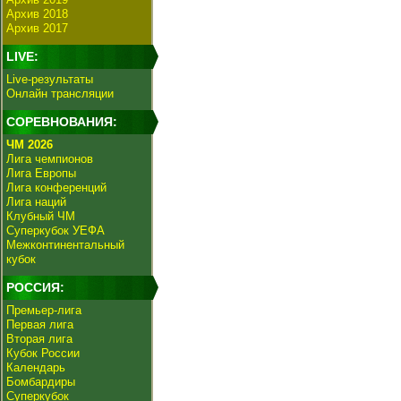
Архив 2018
Архив 2017
LIVE:
Live-результаты
Онлайн трансляции
СОРЕВНОВАНИЯ:
ЧМ 2026
Лига чемпионов
Лига Европы
Лига конференций
Лига наций
Клубный ЧМ
Суперкубок УЕФА
Межконтинентальный
кубок
РОССИЯ:
Премьер-лига
Первая лига
Вторая лига
Кубок России
Календарь
Бомбардиры
Суперкубок