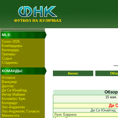
MLS:
Сезон 2025
Бомбардиры
Календарь
Тренеры
Судьи
Стадионы
КОМАНДЫ:
Анонс
Обз
Атланта
Ванкувер
Даллас
Ди Си Юнайтед
Обзор
Интер Майами
15 мая
Коламбус Крю
Колорадо
Ди С
Лос-Анджелес
Ди Си Юнайтед
Лос-Анджелес Гэлакси
Луис Барраза
Миннесота