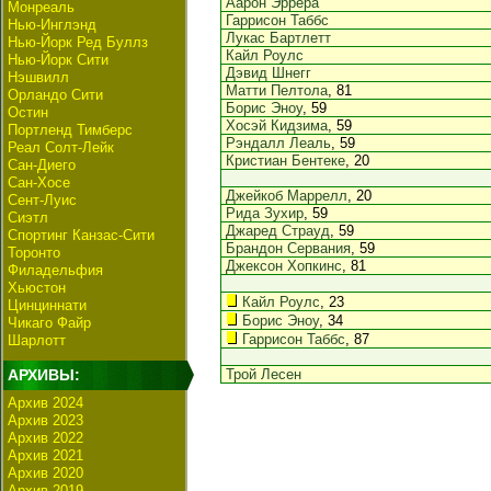
Аарон Эррера
Монреаль
Гаррисон Таббс
Нью-Инглэнд
Лукас Бартлетт
Нью-Йорк Ред Буллз
Кайл Роулс
Нью-Йорк Сити
Дэвид Шнегг
Нэшвилл
Матти Пелтола
, 81
Орландо Сити
Борис Эноу
, 59
Остин
Хосэй Кидзима
, 59
Портленд Тимберс
Рэндалл Леаль
, 59
Реал Солт-Лейк
Кристиан Бентеке
, 20
Сан-Диего
Сан-Хосе
Джейкоб Маррелл
, 20
Сент-Луис
Рида Зухир
, 59
Сиэтл
Джаред Страуд
, 59
Спортинг Канзас-Сити
Брандон Сервания
, 59
Торонто
Джексон Хопкинс
, 81
Филадельфия
Хьюстон
Кайл Роулс
, 23
Цинциннати
Борис Эноу
, 34
Чикаго Файр
Гаррисон Таббс
, 87
Шарлотт
АРХИВЫ:
Трой Лесен
Архив 2024
Архив 2023
Архив 2022
Архив 2021
Архив 2020
Архив 2019