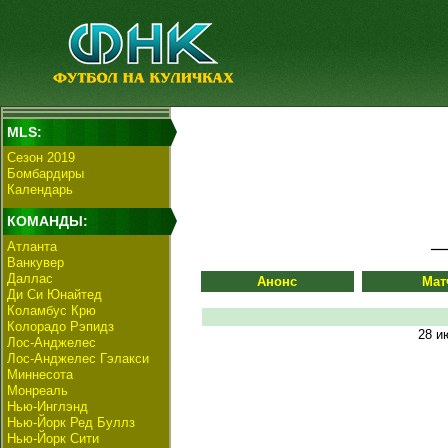
MLS:
Сезон 2019
Бомбардиры
Календарь
КОМАНДЫ:
Атланта
Ванкувер
Даллас
Анонс
Мат
Ди Си Юнайтед
Коламбус Крю
Колорадо Рэпидз
28 и
Лос-Анджелес
Лос-Анджелес Гэлакси
Миннесота
Монреаль
Нью-Инглэнд
Нью-Йорк Ред Буллз
Нью-Йорк Сити