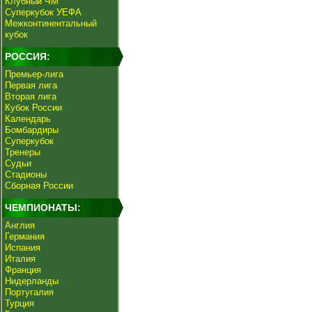
Клубный ЧМ
Суперкубок УЕФА
Межконтинентальный
кубок
РОССИЯ:
Премьер-лига
Первая лига
Вторая лига
Кубок России
Календарь
Бомбардиры
Суперкубок
Тренеры
Судьи
Стадионы
Сборная России
ЧЕМПИОНАТЫ:
Англия
Германия
Испания
Италия
Франция
Нидерланды
Португалия
Турция