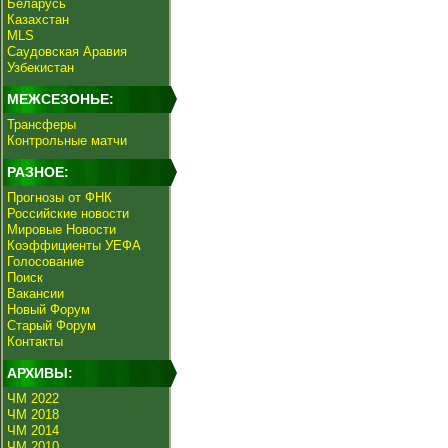
Беларусь
Казахстан
MLS
Саудовская Аравия
Узбекистан
МЕЖСЕЗОНЬЕ:
Трансферы
Контрольные матчи
РАЗНОЕ:
Прогнозы от ФНК
Российские новости
Мировые Новости
Коэффициенты УЕФА
Голосование
Поиск
Вакансии
Новый Форум
Старый Форум
Контакты
АРХИВЫ:
ЧМ 2022
ЧМ 2018
ЧМ 2014
ЧМ 2010