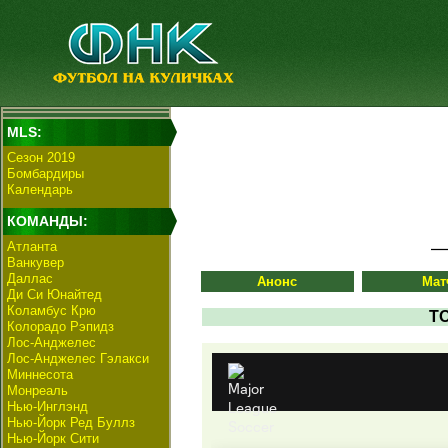
MLS:
Сезон 2019
Бомбардиры
Календарь
КОМАНДЫ:
Атланта
Ванкувер
Даллас
Анонс
Мат
Ди Си Юнайтед
Коламбус Крю
Т
Колорадо Рэпидз
Лос-Анджелес
Лос-Анджелес Гэлакси
Миннесота
Монреаль
Нью-Инглэнд
Нью-Йорк Ред Буллз
Нью-Йорк Сити