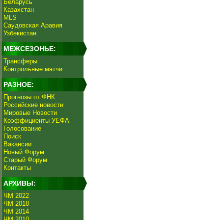
Беларусь
Казахстан
MLS
Саудовская Аравия
Узбекистан
МЕЖСЕЗОНЬЕ:
Трансферы
Контрольные матчи
РАЗНОЕ:
Прогнозы от ФНК
Российские новости
Мировые Новости
Коэффициенты УЕФА
Голосование
Поиск
Вакансии
Новый Форум
Старый Форум
Контакты
АРХИВЫ:
ЧМ 2022
ЧМ 2018
ЧМ 2014
ЧМ 2010