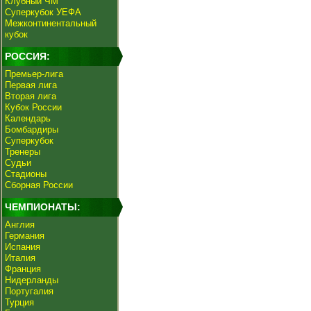
Клубный ЧМ
Суперкубок УЕФА
Межконтинентальный
кубок
РОССИЯ:
Премьер-лига
Первая лига
Вторая лига
Кубок России
Календарь
Бомбардиры
Суперкубок
Тренеры
Судьи
Стадионы
Сборная России
ЧЕМПИОНАТЫ:
Англия
Германия
Испания
Италия
Франция
Нидерланды
Португалия
Турция