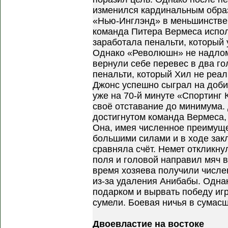
изменился кардинальным образ
«Нью-Инглэнд» в меньшинстве
команда Питера Вермеса испо
заработала пенальти, который 
Однако «Революшн» не надлом
вернули себе перевес в два го
пенальти, который Хил не реал
Джонс успешно сыграл на доби
уже на 70-й минуте «Спортинг 
своё отставание до минимума.
достигнутом команда Вермеса, 
Она, имея численное преимуще
большими силами и в ходе зак
сравняла счёт. Немет откликну
поля и головой направил мяч в
время хозяева получили числе
из-за удаления Анибабы. Одна
подарком и вырвать победу иг
сумели. Боевая ничья в сумас
Двоевластие на востоке