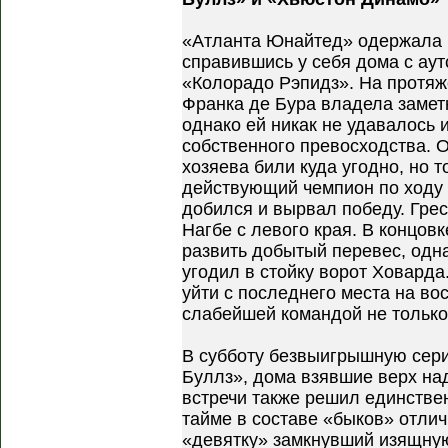
«Атланта Юнайтед» одержала 
справившись у себя дома с ау
«Колорадо Рэпидз». На протяж
Франка де Бура владела заме
однако ей никак не удавалось 
собственного превосходства. 
хозяева били куда угодно, но т
действующий чемпион по ходу 
добился и вырвал победу. Гре
Нагбе с левого края. В концов
развить добытый перевес, одн
угодил в стойку ворот Ховард
уйти с последнего места на во
слабейшей командой не только 
В субботу безвыигрышную сер
Буллз», дома взявшие верх на
встречи также решил единстве
тайме в составе «быков» отли
«девятку» замкнувший изящну