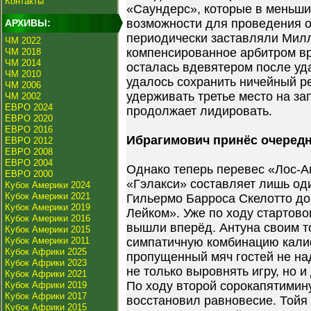
Контакты
«Саундерс», которые в меньши
возможности для проведения о
АРХИВЫ:
периодически заставляли Милле
ЧМ 2022
компенсированное арбитром в
ЧМ 2018
ЧМ 2014
осталась вдевятером после уд
ЧМ 2010
удалось сохранить ничейный р
ЧМ 2006
удерживать третье место на за
ЧМ 2002
ЕВРО 2024
продолжает лидировать.
ЕВРО 2020
ЕВРО 2016
Ибрагимович принёс очередн
ЕВРО 2012
ЕВРО 2008
ЕВРО 2004
Однако теперь перевес «Лос-А
ЕВРО 2000
«Гэлакси» составляет лишь од
Кубок Америки 2024
Кубок Америки 2021
Гильермо Барроса Скелотто до
Кубок Америки 2019
Лейком». Уже по ходу стартово
Кубок Америки 2016
вышли вперёд. Антуна своим 
Кубок Америки 2015
Кубок Америки 2011
симпатичную комбинацию кали
Кубок Африки 2025
пропущенный мяч гостей не на
Кубок Африки 2023
не только выровнять игру, но и
Кубок Африки 2021
По ходу второй сорокапятимин
Кубок Африки 2019
Кубок Африки 2017
восстановил равновесие. Тойя
Кубок Африки 2015