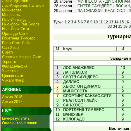
Лос-Анджелес
28 апреля
МИННЕСОТА
-
ДИ СИ ЮНАЙ
Лос-Анджелес Гэлакси
28 апреля
СИЭТЛ САУНДЕРС
-
ЛОС-А
Миннесота
29 апреля
ЛА ГЭЛАКСИ
-
РЕАЛ СОЛТ-
Монреаль
Нью-Инглэнд
Туры:
1
2
3
4
5
6
7
8
9
10
11
12
13
14
15
16
Нью-Йорк Ред Буллз
33
34
35
36
3
Нью-Йорк Сити
Орландо Сити
Турнирна
Портленд Тимберс
Реал Солт-Лейк
Сан-Хосе
М
Клуб
И
Сиэтл
Спортинг Канзас-Сити
Западная 
Торонто
Филадельфия
1
ЛОС-АНДЖЕЛЕС
10
Хьюстон
2
ЛА ГЭЛАКСИ
9
Цинциннати
3
СИЭТЛ САУНДЕРС
9
Чикаго Файр
4
ДАЛЛАС
9
5
ХЬЮСТОН ДИНАМО
7
АРХИВЫ:
6
МИННЕСОТА
9
7
СПОРТИНГ КАНЗАС-СИТИ
8
Архив 2018
8
РЕАЛ СОЛТ-ЛЕЙК
9
Архив 2017
9
САН-ХОСЕ
9
10
ПОРТЛЕНД ТИМБЕРС
8
LIVE:
11
ВАНКУВЕР
9
Live-результаты
12
КОЛОРАДО
9
Онлайн трансляции
Восточная