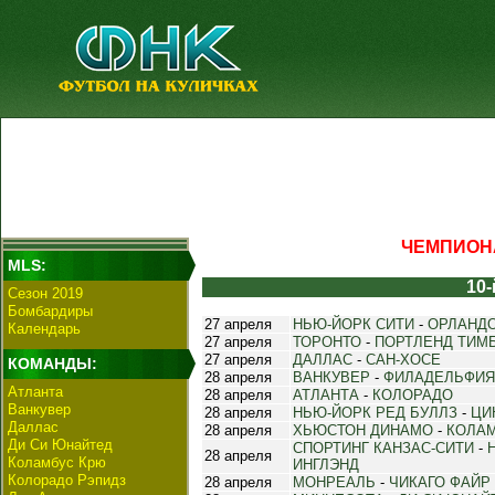
ЧЕМПИОНА
MLS:
10-
Сезон 2019
Бомбардиры
27 апреля
НЬЮ-ЙОРК СИТИ
-
ОРЛАНДО
Календарь
27 апреля
ТОРОНТО
-
ПОРТЛЕНД ТИМ
27 апреля
ДАЛЛАС
-
САН-ХОСЕ
КОМАНДЫ:
28 апреля
ВАНКУВЕР
-
ФИЛАДЕЛЬФИЯ
Атланта
28 апреля
АТЛАНТА
-
КОЛОРАДО
Ванкувер
28 апреля
НЬЮ-ЙОРК РЕД БУЛЛЗ
-
ЦИ
Даллас
28 апреля
ХЬЮСТОН ДИНАМО
-
КОЛА
Ди Си Юнайтед
СПОРТИНГ КАНЗАС-СИТИ
-
28 апреля
Коламбус Крю
ИНГЛЭНД
Колорадо Рэпидз
28 апреля
МОНРЕАЛЬ
-
ЧИКАГО ФАЙР