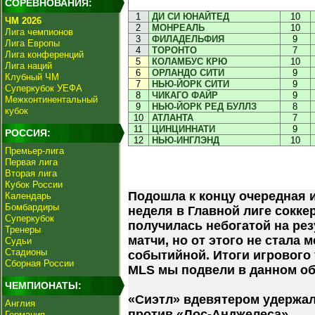
СОРЕВНОВАНИЯ:
1
ДИ СИ ЮНАЙТЕД
10
ЧМ 2026
2
МОНРЕАЛЬ
10
Лига чемпионов
3
ФИЛАДЕЛЬФИЯ
9
Лига Европы
4
ТОРОНТО
7
Лига конференций
5
КОЛАМБУС КРЮ
10
Лига наций
6
ОРЛАНДО СИТИ
9
Клубный ЧМ
7
НЬЮ-ЙОРК СИТИ
9
Суперкубок УЕФА
8
ЧИКАГО ФАЙР
9
Межконтинентальный
9
НЬЮ-ЙОРК РЕД БУЛЛЗ
8
кубок
10
АТЛАНТА
7
11
ЦИНЦИННАТИ
9
РОССИЯ:
12
НЬЮ-ИНГЛЭНД
10
Премьер-лига
Первая лига
Вторая лига
Кубок России
Подошла к концу очередная 
Календарь
Бомбардиры
неделя в Главной лиге сокке
Суперкубок
получилась небогатой на ре
Тренеры
матчи, но от этого не стала 
Судьи
Стадионы
событийной. Итоги игрового 
Сборная России
MLS мы подвели в данном об
ЧЕМПИОНАТЫ:
«Сиэтл» вдевятером удержа
Англия
против «Лос-Анджелеса»
Германия