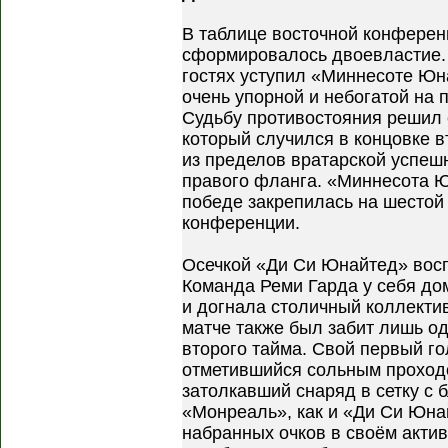
В таблице восточной конферен
сформировалось двоевластие.
гостях уступил «Миннесоте Юн
очень упорной и небогатой на
Судьбу противостояния решил 
который случился в концовке в
из пределов вратарской успеш
правого фланга. «Миннесота 
победе закрепилась на шестой
конференции.
Осечкой «Ди Си Юнайтед» вос
Команда Реми Гарда у себя до
и догнала столичный коллекти
матче также был забит лишь од
второго тайма. Свой первый г
отметившийся сольным проход
затолкавший снаряд в сетку с 
«Монреаль», как и «Ди Си Юна
набранных очков в своём актив