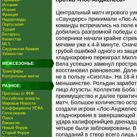
Испания
Италия
Центральный матч игрового уик
Франция
«Саундерс» принимали «Лос-А
Нидерланды
Португалия
команды встречались на поле 
Турция
добились разгромной победы с
Беларусь
соперники начали крайне стре
Казахстан
MLS
мячами уже к 4-й минуте. Сна
Саудовская Аравия
грубой ошибкой одного из защ
Узбекистан
хладнокровно переиграл Милле
МЕЖСЕЗОНЬЕ:
Вела успешно замкнул простре
восстановил равновесие. Дале
Трансферы
Контрольные матчи
не в пользу «Сиэтла». На 18-й
меньшинстве. Рольдан заработа
РАЗНОЕ:
лицо Атуэсты. Коллектив Боба
Прогнозы от ФНК
преимущество и далее практич
Российские новости
матч. Большое количество ост
Мировые Новости
Коэффициенты УЕФА
создали игроки «Лос-Анджелеса
Голосование
хладнокровия в завершающей с
Поиск
удара калифорнийцев двенадц
Вакансии
четыре были заблокированы. В 
Новый Форум
Старый Форум
попаданий в створ всего лишь