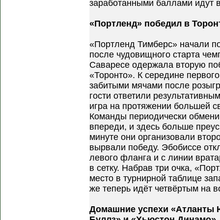
заработанными баллами идут 
«Портленд» победил в Торон
«Портленд Тимберс» начали по
после чудовищного старта чем
Саваресе одержала вторую поб
«Торонто». К середине первог
забитыми мячами после розыгр
гости ответили результативны
игра на протяжении большей с
Команды периодически обмени
впереди, и здесь больше преус
минуте они организовали второ
вырвали победу. Эбобиссе отк
левого фланга и с линии врат
в сетку. Набрав три очка, «По
место в турнирной таблице за
же теперь идёт четвёртым на в
Домашние успехи «Атланты 
Буллз» и «Хьюстон Динамо»