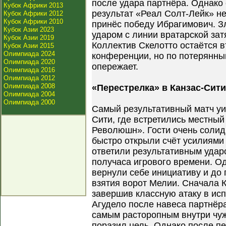
после удара партнёра. Однако
Кубок Африки 2013
результат «Реал Солт-Лейк» не
Кубок Африки 2012
Кубок Африки 2010
принёс победу Ибрагимович. З
Кубок Азии 2023
ударом с линии вратарской за
Кубок Азии 2019
Коллектив Скелотто остаётся 
Кубок Азии 2015
Олимпиада 2024
конференции, но по потерянны
Олимпиада 2020
опережает.
Олимпиада 2016
Олимпиада 2012
Олимпиада 2008
«Перестрелка» в Канзас-Сити
Олимпиада 2004
Олимпиада 2000
Самый результативный матч уи
Сити, где встретились местны
Революшн». Гости очень солид
быстро открыли счёт усилиями 
ответили результативным удар
получаса игрового времени. 
вернули себе инициативу и до
взятия ворот Мелии. Сначала 
завершив классную атаку в исп
Агудело после навеса партнёр
самым расторопным внутри чу
поразил цель. Однако после п