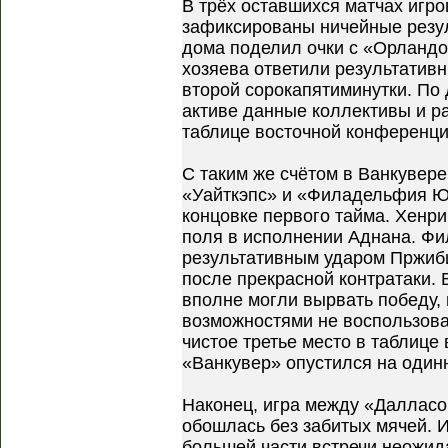
В трёх оставшихся матчах игро
зафиксированы ничейные резул
дома поделил очки с «Орландо
хозяева ответили результатив
второй сорокапятиминутки. По
активе данные коллективы и р
таблице восточной конференци
С таким же счётом в Ванкувер
«Уайткэпс» и «Филадельфия Ю
концовке первого тайма. Хенри
поля в исполнении Аднана. Фи
результативным ударом Пржиби
после прекрасной контратаки. 
вполне могли вырвать победу,
возможностями не воспользов
чистое третье место в таблице
«Ванкувер» опустился на один
Наконец, игра между «Далласо
обошлась без забитых мячей. 
большей части встречи неожид