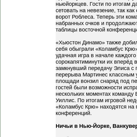
ньюйоркцев. Гости по итогам д
сетовать на невезение, так ка
ворот Роблеса. Теперь эти ко
набранных очков и продолжают
таблицы восточной конференци
«Хьюстон Динамо» также доби
себя обыграли «Коламбус Крю»
удачная игра в начале каждого
сорокапятиминутки их вперёд 
замкнувший передачу Элиса с 
перерыва Мартинес классным 
площади вонзил снаряд под п
гостей были возможности испр
нескольких моментах команду
Уиллис. По итогам игровой не
«Коламбус Крю» находятся на 
конференций.
Ничьи в Нью-Йорке, Ванкуве