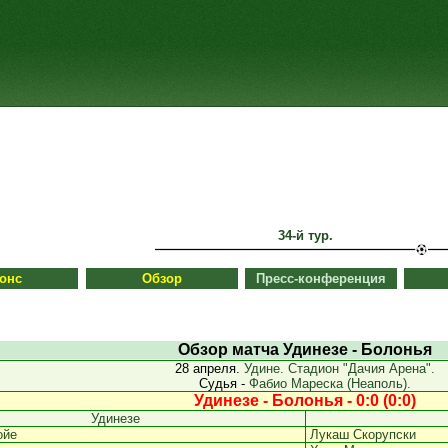
34-й тур.
онс
Обзор
Пресс-конференция
Обзор матча Удинезе - Болонья
28 апреля.
Удине. Стадион "Дачия Арена".
Судья -
Фабио Мареска (Неаполь).
Удинезе - Болонья - 0:0 (0:0)
Удинезе
ойе
Лукаш Скорупски