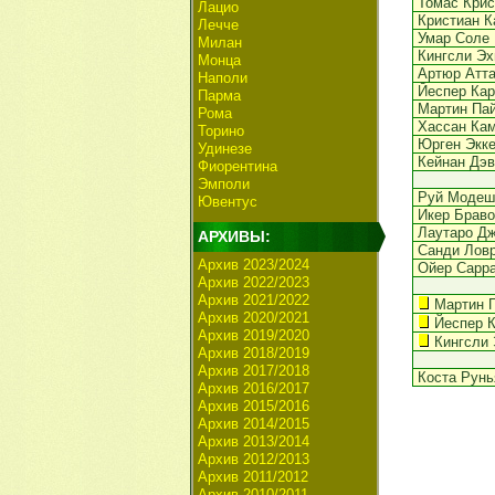
Томас Крис
Лацио
Кристиан К
Лечче
Умар Соле
Милан
Кингсли Эх
Монца
Артюр Атт
Наполи
Йеспер Ка
Парма
Мартин Па
Рома
Хассан Ка
Торино
Юрген Экк
Удинезе
Кейнан Дэв
Фиорентина
Эмполи
Руй Модеш
Ювентус
Икер Браво
Лаутаро Дж
АРХИВЫ:
Санди Лов
Архив 2023/2024
Ойер Сарра
Архив 2022/2023
Архив 2021/2022
Мартин 
Архив 2020/2021
Йеспер 
Архив 2019/2020
Кингсли 
Архив 2018/2019
Архив 2017/2018
Коста Рунь
Архив 2016/2017
Архив 2015/2016
Архив 2014/2015
Архив 2013/2014
Архив 2012/2013
Архив 2011/2012
Архив 2010/2011