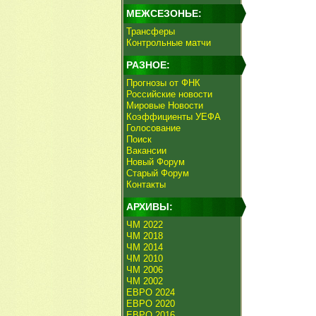
МЕЖСЕЗОНЬЕ:
Трансферы
Контрольные матчи
РАЗНОЕ:
Прогнозы от ФНК
Российские новости
Мировые Новости
Коэффициенты УЕФА
Голосование
Поиск
Вакансии
Новый Форум
Старый Форум
Контакты
АРХИВЫ:
ЧМ 2022
ЧМ 2018
ЧМ 2014
ЧМ 2010
ЧМ 2006
ЧМ 2002
ЕВРО 2024
ЕВРО 2020
ЕВРО 2016