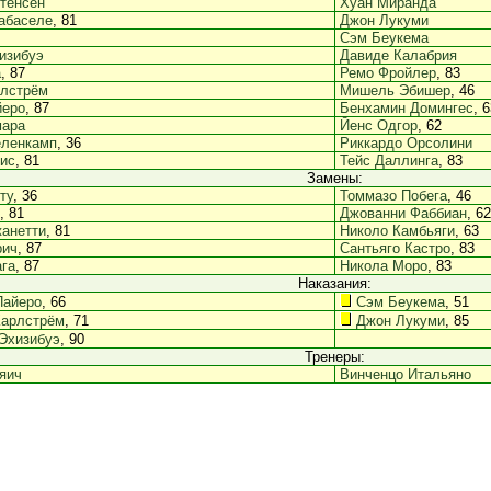
тенсен
Хуан Миранда
абаселе
, 81
Джон Лукуми
Сэм Беукема
изибуэ
Давиде Калабрия
а
, 87
Ремо Фройлер
, 83
рлстрём
Мишель Эбишер
, 46
йеро
, 87
Бенхамин Домингес
, 
мара
Йенс Одгор
, 62
еленкамп
, 36
Риккардо Орсолини
ис
, 81
Тейс Даллинга
, 83
Замены:
ту
, 36
Томмазо Побега
, 46
, 81
Джованни Фаббиан
, 62
анетти
, 81
Николо Камбьяги
, 63
рич
, 87
Сантьяго Кастро
, 83
га
, 87
Никола Моро
, 83
Наказания:
Пайеро
, 66
Сэм Беукема
, 51
Карлстрём
, 71
Джон Лукуми
, 85
Эхизибуэ
, 90
Тренеры:
яич
Винченцо Итальяно