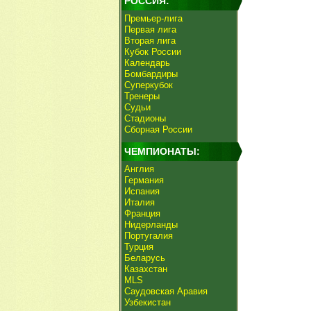
РОССИЯ:
Премьер-лига
Первая лига
Вторая лига
Кубок России
Календарь
Бомбардиры
Суперкубок
Тренеры
Судьи
Стадионы
Сборная России
ЧЕМПИОНАТЫ:
Англия
Германия
Испания
Италия
Франция
Нидерланды
Португалия
Турция
Беларусь
Казахстан
MLS
Саудовская Аравия
Узбекистан