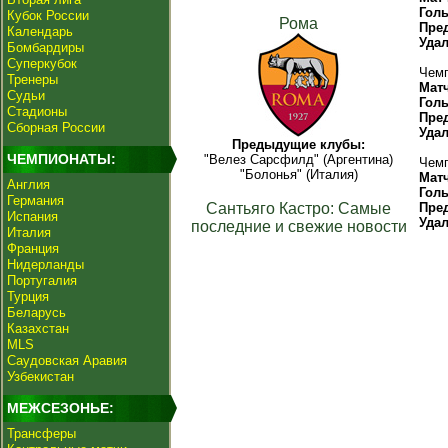
Гол
Кубок России
Рома
Пре
Календарь
Уда
Бомбардиры
Суперкубок
Чемп
Тренеры
Мат
Судьи
Гол
Стадионы
Пре
Сборная России
Уда
Предыдущие клубы:
ЧЕМПИОНАТЫ:
"Велез Сарсфилд" (Аргентина)
Чемп
"Болонья" (Италия)
Мат
Англия
Гол
Германия
Сантьяго Кастро: Самые
Пре
Испания
Уда
последние и свежие новости
Италия
Франция
Нидерланды
Португалия
Турция
Беларусь
Казахстан
MLS
Саудовская Аравия
Узбекистан
МЕЖСЕЗОНЬЕ:
Трансферы