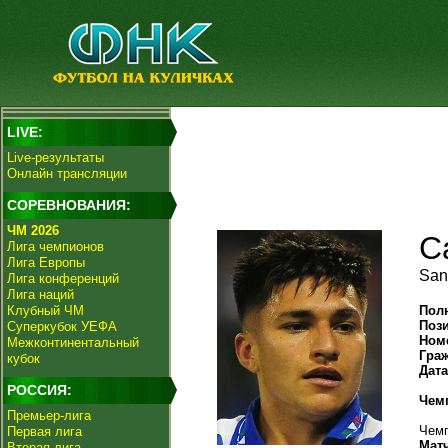
LIVE:
Live-результаты
Онлайн трансляции
СОРЕВНОВАНИЯ:
ЧМ 2026
С
Лига чемпионов
Лига Европы
San
Лига конференций
Лига наций
Клубный ЧМ
Пол
Поз
Суперкубок УЕФА
Ном
Межконтинентальный
Гра
кубок
Дат
РОССИЯ:
Чем
Премьер-лига
Чемп
Первая лига
Мат
Вторая лига