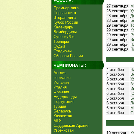
РОССИЯ:
27 сентября
М
Премьер-лига
28 сентября
У
Первая лига
28 сентября
Д
Вторая лига
28 сентября
Б
Кубок России
29 сентября
Т
Календарь
29 сентября
К
Бомбардиры
29 сентября
Р
Суперкубок
29 сентября
Э
Тренеры
29 сентября
Н
Судьи
30 сентября
П
Стадионы
Сборная России
ЧЕМПИОНАТЫ:
4 октября
Н
Англия
4 октября
В
Германия
5 октября
У
Испания
5 октября
А
Италия
5 октября
И
Франция
6 октября
Ю
Нидерланды
6 октября
Б
Португалия
6 октября
Л
Турция
6 октября
М
Беларусь
6 октября
Ф
Казахстан
MLS
Саудовская Аравия
Узбекистан
19 октября
К