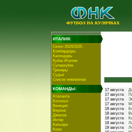
ИТАЛИЯ:
Сезон 2024/2025
Бомбардиры
Календарь
Кубок Италии
Суперкубок
Тренеры
Судьи
Список чемпионов
КОМАНДЫ:
17 августа
Д
17 августа
П
Аталанта
17 августа
Э
Болонья
17 августа
М
Венеция
18 августа
Б
Верона
18 августа
В
Дженоа
18 августа
К
Интер
18 августа
Л
Кальяри
19 августа
Л
Комо