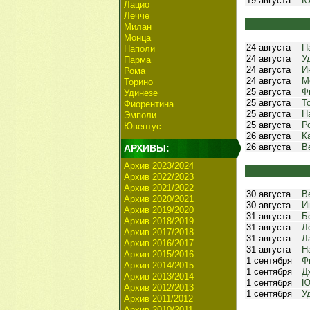
19 августа
Ю
Лацио
Лечче
Милан
Монца
24 августа
П
Наполи
24 августа
У
Парма
24 августа
И
Рома
24 августа
М
Торино
25 августа
Ф
Удинезе
25 августа
Т
Фиорентина
25 августа
Н
Эмполи
25 августа
Р
Ювентус
26 августа
К
26 августа
В
АРХИВЫ:
Архив 2023/2024
Архив 2022/2023
Архив 2021/2022
30 августа
В
Архив 2020/2021
30 августа
И
Архив 2019/2020
31 августа
Б
Архив 2018/2019
31 августа
Л
Архив 2017/2018
31 августа
Л
Архив 2016/2017
31 августа
Н
Архив 2015/2016
1 сентября
Ф
Архив 2014/2015
1 сентября
Д
Архив 2013/2014
1 сентября
Ю
Архив 2012/2013
1 сентября
У
Архив 2011/2012
Архив 2010/2011