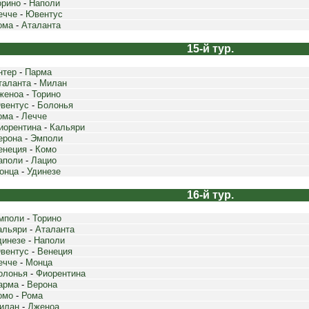
орино
-
Наполи
ечче
-
Ювентус
ома
-
Аталанта
15-й тур.
нтер
-
Парма
таланта
-
Милан
женоа
-
Торино
вентус
-
Болонья
ома
-
Лечче
иорентина
-
Кальяри
ерона
-
Эмполи
енеция
-
Комо
аполи
-
Лацио
онца
-
Удинезе
16-й тур.
мполи
-
Торино
альяри
-
Аталанта
динезе
-
Наполи
вентус
-
Венеция
ечче
-
Монца
олонья
-
Фиорентина
арма
-
Верона
омо
-
Рома
илан
-
Дженоа