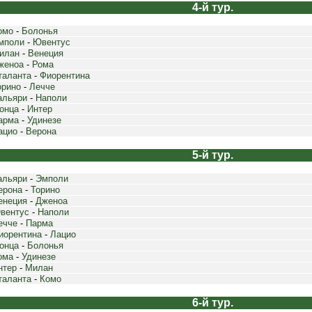
4-й тур.
омо
-
Болонья
мполи
-
Ювентус
илан
-
Венеция
женоа
-
Рома
таланта
-
Фиорентина
орино
-
Лечче
альяри
-
Наполи
онца
-
Интер
арма
-
Удинезе
ацио
-
Верона
5-й тур.
альяри
-
Эмполи
ерона
-
Торино
енеция
-
Дженоа
вентус
-
Наполи
ечче
-
Парма
иорентина
-
Лацио
онца
-
Болонья
ома
-
Удинезе
нтер
-
Милан
таланта
-
Комо
6-й тур.