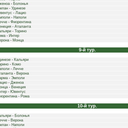
женоа
-
Болонья
илан
-
Удинезе
вентус
-
Лацио
мполи
-
Наполи
ечче
-
Фиорентина
енеция
-
Аталанта
альяри
-
Торино
ома
-
Интер
ерона
-
Монца
9-й тур.
динезе
-
Кальяри
орино
-
Комо
аполи
-
Лечче
таланта
-
Верона
арма
-
Эмполи
ацио
-
Дженоа
онца
-
Венеция
нтер
-
Ювентус
иорентина
-
Рома
10-й тур.
альяри
-
Болонья
ечче
-
Верона
илан
-
Наполи