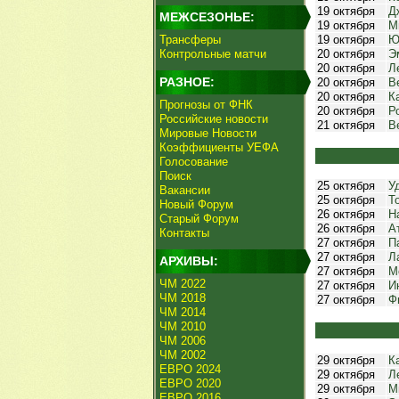
19 октября
Д
МЕЖСЕЗОНЬЕ:
19 октября
М
Трансферы
19 октября
Ю
Контрольные матчи
20 октября
Э
20 октября
Л
РАЗНОЕ:
20 октября
В
20 октября
К
Прогнозы от ФНК
20 октября
Р
Российские новости
21 октября
В
Мировые Новости
Коэффициенты УЕФА
Голосование
Поиск
25 октября
У
Вакансии
25 октября
Т
Новый Форум
26 октября
Н
Старый Форум
26 октября
А
Контакты
27 октября
П
27 октября
Л
АРХИВЫ:
27 октября
М
ЧМ 2022
27 октября
И
ЧМ 2018
27 октября
Ф
ЧМ 2014
ЧМ 2010
ЧМ 2006
ЧМ 2002
29 октября
К
ЕВРО 2024
29 октября
Л
ЕВРО 2020
29 октября
М
ЕВРО 2016