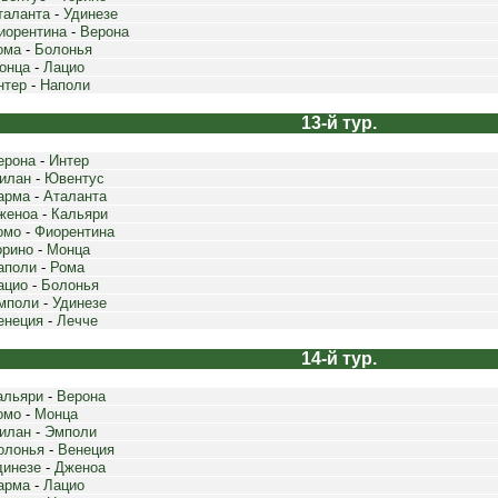
таланта
-
Удинезе
иорентина
-
Верона
ома
-
Болонья
онца
-
Лацио
нтер
-
Наполи
13-й тур.
ерона
-
Интер
илан
-
Ювентус
арма
-
Аталанта
женоа
-
Кальяри
омо
-
Фиорентина
орино
-
Монца
аполи
-
Рома
ацио
-
Болонья
мполи
-
Удинезе
енеция
-
Лечче
14-й тур.
альяри
-
Верона
омо
-
Монца
илан
-
Эмполи
олонья
-
Венеция
динезе
-
Дженоа
арма
-
Лацио