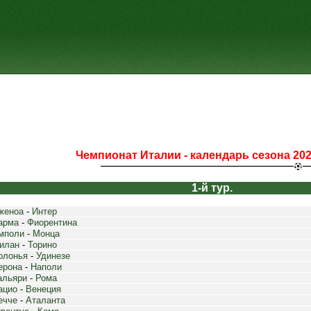
Чемпионат Италии - календарь сезона 202
1-й тур.
женоа
-
Интер
арма
-
Фиорентина
мполи
-
Монца
илан
-
Торино
олонья
-
Удинезе
ерона
-
Наполи
альяри
-
Рома
ацио
-
Венеция
ечче
-
Аталанта