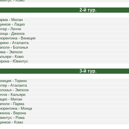
вентус
-
Комо
2-й тур.
арма
-
Милан
динезе
-
Лацио
нтер
-
Лечче
онца
-
Дженоа
иорентина
-
Венеция
орино
-
Аталанта
аполи
-
Болонья
ома
-
Эмполи
альяри
-
Комо
ерона
-
Ювентус
3-й тур.
енеция
-
Торино
нтер
-
Аталанта
олонья
-
Эмполи
ечче
-
Кальяри
ацио
-
Милан
аполи
-
Парма
иорентина
-
Монца
женоа
-
Верона
вентус
-
Рома
динезе
-
Комо