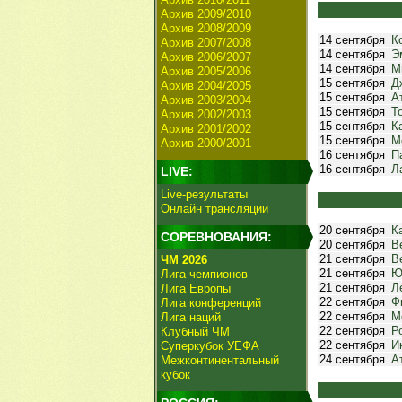
Архив 2009/2010
Архив 2008/2009
14 сентября
К
Архив 2007/2008
14 сентября
Э
Архив 2006/2007
14 сентября
М
Архив 2005/2006
15 сентября
Д
Архив 2004/2005
15 сентября
А
Архив 2003/2004
15 сентября
Т
Архив 2002/2003
15 сентября
К
Архив 2001/2002
15 сентября
М
Архив 2000/2001
16 сентября
П
16 сентября
Л
LIVE:
Live-результаты
Онлайн трансляции
20 сентября
К
СОРЕВНОВАНИЯ:
20 сентября
В
21 сентября
В
ЧМ 2026
21 сентября
Ю
Лига чемпионов
21 сентября
Л
Лига Европы
22 сентября
Ф
Лига конференций
22 сентября
М
Лига наций
22 сентября
Р
Клубный ЧМ
22 сентября
И
Суперкубок УЕФА
24 сентября
А
Межконтинентальный
кубок