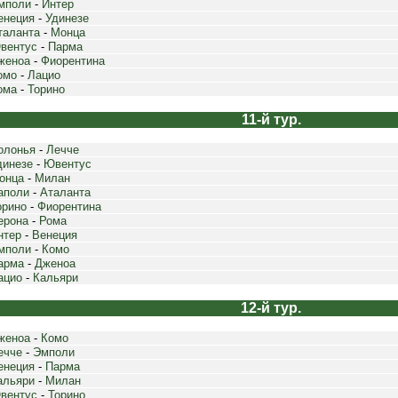
мполи
-
Интер
енеция
-
Удинезе
таланта
-
Монца
вентус
-
Парма
женоа
-
Фиорентина
омо
-
Лацио
ома
-
Торино
11-й тур.
олонья
-
Лечче
динезе
-
Ювентус
онца
-
Милан
аполи
-
Аталанта
орино
-
Фиорентина
ерона
-
Рома
нтер
-
Венеция
мполи
-
Комо
арма
-
Дженоа
ацио
-
Кальяри
12-й тур.
женоа
-
Комо
ечче
-
Эмполи
енеция
-
Парма
альяри
-
Милан
вентус
-
Торино