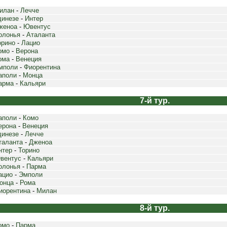
илан
-
Лечче
динезе
-
Интер
женоа
-
Ювентус
олонья
-
Аталанта
орино
-
Лацио
омо
-
Верона
ома
-
Венеция
мполи
-
Фиорентина
аполи
-
Монца
арма
-
Кальяри
7-й тур.
аполи
-
Комо
ерона
-
Венеция
динезе
-
Лечче
таланта
-
Дженоа
нтер
-
Торино
вентус
-
Кальяри
олонья
-
Парма
ацио
-
Эмполи
онца
-
Рома
иорентина
-
Милан
8-й тур.
омо
-
Парма