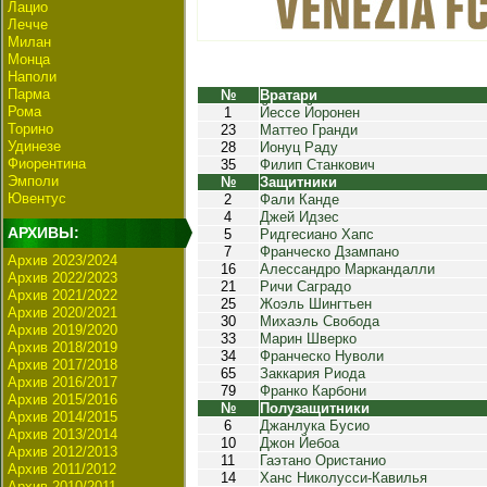
Лацио
Лечче
Милан
Монца
Наполи
Парма
№
Вратари
Рома
1
Йессе Йоронен
Торино
23
Маттео Гранди
Удинезе
28
Ионуц Раду
Фиорентина
35
Филип Станкович
Эмполи
№
Защитники
Ювентус
2
Фали Канде
4
Джей Идзес
АРХИВЫ:
5
Ридгесиано Хапс
7
Франческо Дзампано
Архив 2023/2024
16
Алессандро Маркандалли
Архив 2022/2023
21
Ричи Саградо
Архив 2021/2022
25
Жоэль Шингтьен
Архив 2020/2021
30
Михаэль Свобода
Архив 2019/2020
33
Марин Шверко
Архив 2018/2019
34
Франческо Нуволи
Архив 2017/2018
65
Заккария Риода
Архив 2016/2017
79
Франко Карбони
Архив 2015/2016
№
Полузащитники
Архив 2014/2015
6
Джанлука Бусио
Архив 2013/2014
10
Джон Йебоа
Архив 2012/2013
11
Гаэтано Ористанио
Архив 2011/2012
14
Ханс Николусси-Кавилья
Архив 2010/2011