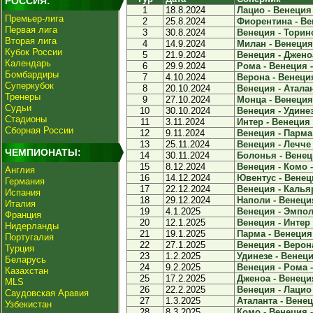
РОССИЯ:
1
18.8.2024
Лацио - Венеция 
Премьер-лига
2
25.8.2024
Фиорентина - Вен
Первая лига
3
30.8.2024
Венеция - Торино
Вторая лига
4
14.9.2024
Милан - Венеция 
Кубок России
5
21.9.2024
Венеция - Дженоа
Календарь
6
29.9.2024
Рома - Венеция -
Бомбардиры
7
4.10.2024
Верона - Венеция
Суперкубок
8
20.10.2024
Венеция - Аталан
Тренеры
9
27.10.2024
Монца - Венеция 
Судьи
10
30.10.2024
Венеция - Удинез
Стадионы
11
3.11.2024
Интер - Венеция 
Сборная России
12
9.11.2024
Венеция - Парма 
13
25.11.2024
Венеция - Лечче 
ЧЕМПИОНАТЫ:
14
30.11.2024
Болонья - Венеци
15
8.12.2024
Венеция - Комо -
Англия
16
14.12.2024
Ювентус - Венеци
Германия
17
22.12.2024
Венеция - Кальяр
Испания
18
29.12.2024
Наполи - Венеция
Италия
19
4.1.2025
Венеция - Эмполи
Франция
20
12.1.2025
Венеция - Интер 
Нидерланды
21
19.1.2025
Парма - Венеция 
Португалия
22
27.1.2025
Венеция - Верона
Турция
23
1.2.2025
Удинезе - Венеци
Беларусь
24
9.2.2025
Венеция - Рома -
Казахстан
25
17.2.2025
Дженоа - Венеция
MLS
26
22.2.2025
Венеция - Лацио 
Саудовская Аравия
27
1.3.2025
Аталанта - Венец
Узбекистан
28
8.3.2025
Комо - Венеция -