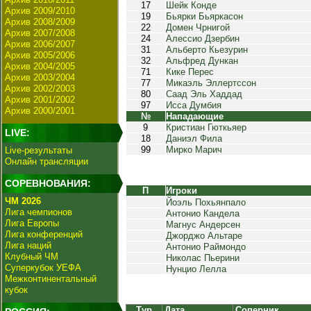
17
Шейк Конде
Архив 2009/2010
19
Бьярки Бьяркасон
Архив 2008/2009
22
Домен Чрнигой
Архив 2007/2008
24
Алессио Дзербин
Архив 2006/2007
31
Альберто Кьезурин
Архив 2005/2006
32
Альфред Дункан
Архив 2004/2005
71
Кике Перес
Архив 2003/2004
77
Микаэль Эллертссон
Архив 2002/2003
80
Саад Эль Хаддад
Архив 2001/2002
97
Исса Думбия
Архив 2000/2001
№
Нападающие
9
Кристиан Гюткьяер
LIVE:
18
Даниэл Фила
99
Мирко Марич
Live-результаты
Онлайн трансляции
СОРЕВНОВАНИЯ:
П
Игроки
ЧМ 2026
Йоэль Похьянпало
Лига чемпионов
Антонио Кандела
Лига Европы
Магнус Андерсен
Лига конференций
Джорджо Альтаре
Лига наций
Антонио Раймондо
Клубный ЧМ
Николас Пьерини
Суперкубок УЕФА
Нунцио Лелла
Межконтинентальный
кубок
Тур
Дата
Соперник