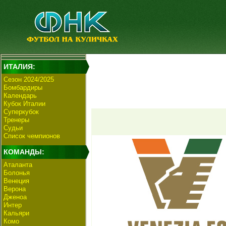
ИТАЛИЯ:
Сезон 2024/2025
Бомбардиры
Календарь
Кубок Италии
Суперкубок
Тренеры
Судьи
Список чемпионов
КОМАНДЫ:
Аталанта
Болонья
Венеция
Верона
Дженоа
Интер
Кальяри
Комо