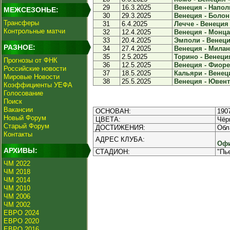
29
16.3.2025
Венеция - Наполи
МЕЖСЕЗОНЬЕ:
30
29.3.2025
Венеция - Болонь
Трансферы
31
6.4.2025
Лечче - Венеция 
Контрольные матчи
32
12.4.2025
Венеция - Монца 
33
20.4.2025
Эмполи - Венеция
РАЗНОЕ:
34
27.4.2025
Венеция - Милан 
35
2.5.2025
Торино - Венеция
Прогнозы от ФНК
36
12.5.2025
Венеция - Фиорен
Российские новости
37
18.5.2025
Кальяри - Венеци
Мировые Новости
38
25.5.2025
Венеция - Ювенту
Коэффициенты УЕФА
Голосование
Поиск
Вакансии
ОСНОВАН:
190
Новый Форум
ЦВЕТА:
Чёр
Старый Форум
ДОСТИЖЕНИЯ:
Обл
Контакты
АДРЕС КЛУБА:
Офи
АРХИВЫ:
СТАДИОН:
"Пь
ЧМ 2022
ЧМ 2018
ЧМ 2014
ЧМ 2010
ЧМ 2006
ЧМ 2002
ЕВРО 2024
ЕВРО 2020
ЕВРО 2016