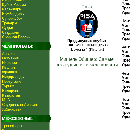
Гол
Кубок России
Пиза
Пре
Календарь
Уда
Бомбардиры
Суперкубок
Чемп
Тренеры
Мат
Судьи
Гол
Стадионы
Пре
Сборная России
Уда
Предыдущие клубы:
"Янг Бойз" (Швейцария)
ЧЕМПИОНАТЫ:
Чемп
"Болонья" (Италия)
Мат
Англия
Гол
Германия
Мишель Эбишер: Самые
Пре
Испания
последние и свежие новости
Уда
Италия
Франция
Чемп
Нидерланды
Мат
Португалия
Гол
Турция
Пре
Беларусь
Уда
Казахстан
Чемп
MLS
Мат
Саудовская Аравия
Гол
Узбекистан
Пре
Уда
МЕЖСЕЗОНЬЕ:
Трансферы