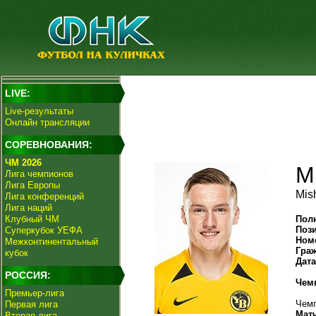
LIVE:
Live-результаты
Онлайн трансляции
СОРЕВНОВАНИЯ:
ЧМ 2026
М
Лига чемпионов
Лига Европы
Mis
Лига конференций
Лига наций
Клубный ЧМ
Пол
Поз
Суперкубок УЕФА
Ном
Межконтинентальный
Гра
кубок
Дат
РОССИЯ:
Чем
Премьер-лига
Чемп
Первая лига
Мат
Вторая лига