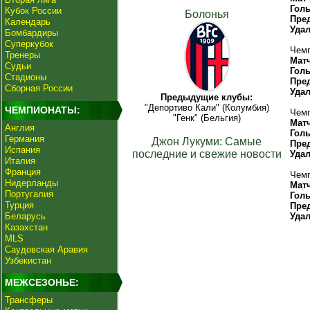
Гол
Кубок России
Болонья
Пре
Календарь
Уда
Бомбардиры
Суперкубок
Чемп
Тренеры
Мат
Судьи
Гол
Стадионы
Пре
Сборная России
Уда
Предыдущие клубы:
"Депортиво Кали" (Колумбия)
ЧЕМПИОНАТЫ:
Чемп
"Генк" (Бельгия)
Мат
Англия
Гол
Германия
Джон Лукуми: Самые
Пре
Испания
последние и свежие новости
Уда
Италия
Франция
Чемп
Нидерланды
Мат
Португалия
Гол
Турция
Пре
Беларусь
Уда
Казахстан
MLS
Саудовская Аравия
Узбекистан
МЕЖСЕЗОНЬЕ:
Трансферы