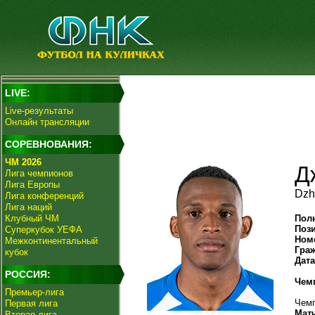
LIVE:
Live-результаты
Онлайн трансляции
СОРЕВНОВАНИЯ:
ЧМ 2026
Д
Лига чемпионов
Лига Европы
Dzh
Лига конференций
Лига наций
Клубный ЧМ
Пол
Поз
Суперкубок УЕФА
Ном
Межконтинентальный
Гра
кубок
Дат
РОССИЯ:
Чем
Премьер-лига
Чемп
Первая лига
Мат
Вторая лига