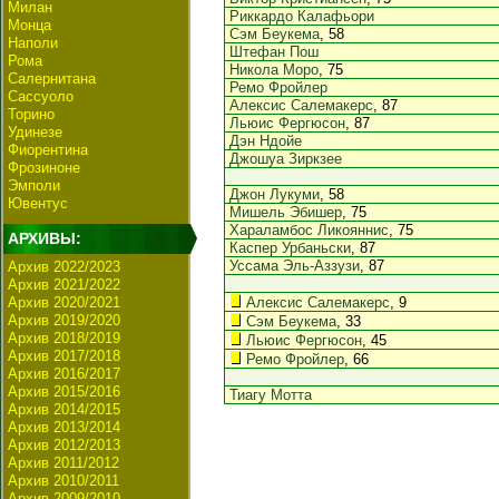
Милан
Риккардо Калафьори
Монца
Сэм Беукема
, 58
Наполи
Штефан Пош
Рома
Никола Моро
, 75
Салернитана
Ремо Фройлер
Сассуоло
Алексис Салемакерс
, 87
Торино
Льюис Фергюсон
, 87
Удинезе
Дэн Ндойе
Фиорентина
Джошуа Зиркзее
Фрозиноне
Эмполи
Джон Лукуми
, 58
Ювентус
Мишель Эбишер
, 75
Хараламбос Ликояннис
, 75
АРХИВЫ:
Каспер Урбаньски
, 87
Уссама Эль-Аззузи
, 87
Архив 2022/2023
Архив 2021/2022
Архив 2020/2021
Алексис Салемакерс
, 9
Архив 2019/2020
Сэм Беукема
, 33
Архив 2018/2019
Льюис Фергюсон
, 45
Архив 2017/2018
Ремо Фройлер
, 66
Архив 2016/2017
Архив 2015/2016
Тиагу Мотта
Архив 2014/2015
Архив 2013/2014
Архив 2012/2013
Архив 2011/2012
Архив 2010/2011
Архив 2009/2010