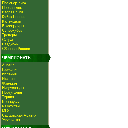
Премьер-лига
Первая лига
Вторая лига
Кубок России
Календарь
Бомбардиры
Суперкубок
Тренеры
Судьи
Стадионы
Сборная России
ЧЕМПИОНАТЫ:
Англия
Германия
Испания
Италия
Франция
Нидерланды
Португалия
Турция
Беларусь
Казахстан
MLS
Саудовская Аравия
Узбекистан