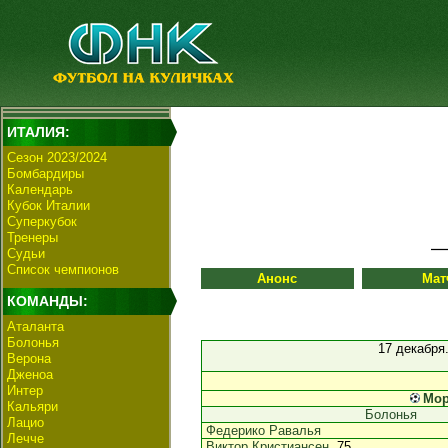
ИТАЛИЯ:
Сезон 2023/2024
Бомбардиры
Календарь
Кубок Италии
Суперкубок
Тренеры
Судьи
Список чемпионов
Анонс
Мат
КОМАНДЫ:
Аталанта
Болонья
17 декабря
Верона
Дженоа
Интер
Мо
Кальяри
Болонья
Лацио
Федерико Равалья
Лечче
Виктор Кристиансен
, 75