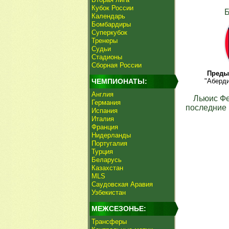
Кубок России
Календарь
Бомбардиры
Суперкубок
Тренеры
Судьи
Стадионы
Сборная России
Преды
ЧЕМПИОНАТЫ:
"Аберди
Англия
Льюис Ф
Германия
последние 
Испания
Италия
Франция
Нидерланды
Португалия
Турция
Беларусь
Казахстан
MLS
Саудовская Аравия
Узбекистан
МЕЖСЕЗОНЬЕ:
Трансферы