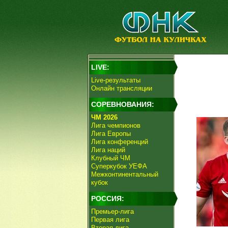
LIVE:
Live-результаты
Онлайн трансляции
СОРЕВНОВАНИЯ:
ЧМ 2026
Лига чемпионов
Лига Европы
Лига конференций
Лига наций
Клубный ЧМ
Суперкубок УЕФА
Межконтинентальный
кубок
РОССИЯ:
Премьер-лига
Первая лига
Вторая лига