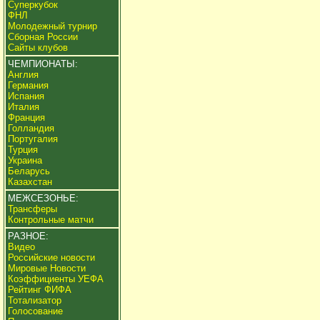
Суперкубок
ФНЛ
Молодежный турнир
Сборная России
Сайты клубов
ЧЕМПИОНАТЫ:
Англия
Германия
Испания
Италия
Франция
Голландия
Португалия
Турция
Украина
Беларусь
Казахстан
МЕЖСЕЗОНЬЕ:
Трансферы
Контрольные матчи
РАЗНОЕ:
Видео
Российские новости
Мировые Новости
Коэффициенты УЕФА
Рейтинг ФИФА
Тотализатор
Голосование