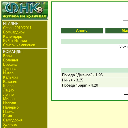
ИТАЛИЯ:
Сезон 2010/2011
Анонс
Ма
Бомбардиры
Календарь
Кубок Италии
Список чемпионов
3 ок
КОМАНДЫ:
Бари
Болонья
Брешиа
Дженоа
Интер
Победа "Дженоа" - 1.95
Кальяри
Ничья - 3.25
Катания
Победа "Бари" - 4.20
Кьево
Лацио
Лечче
Милан
Наполи
Палермо
Парма
Рома
Сампдория
Удинезе