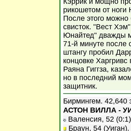
Кэррик и мощно про
рикошетом от ноги Н
После этого можно
свисток. "Вест Хэм
Юнайтед" дважды мо
71-й минуте после 
штангу пробил Дарр
концовке Харгривс
Раяна Гиггза, каза
но в последний мом
защитник.
Бирмингем. 42,640 
АСТОН ВИЛЛА - УИ
Валенсия, 52 (0:1)
Браун, 54 (Уиган).