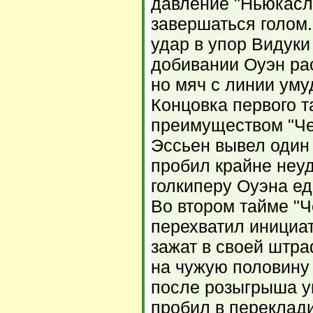
давление "Ньюкасл
завершаться голом
удар в упор Видуки
добивании Оуэн ра
но мяч с линии уму
Концовка первого 
преимуществом "Че
Эссьен вывел один 
пробил крайне неуд
голкиперу Оуэна ед
Во втором тайме "
перехватил инициат
зажат в своей штра
на чужую половину 
после розыгрыша у
пробил в переклад