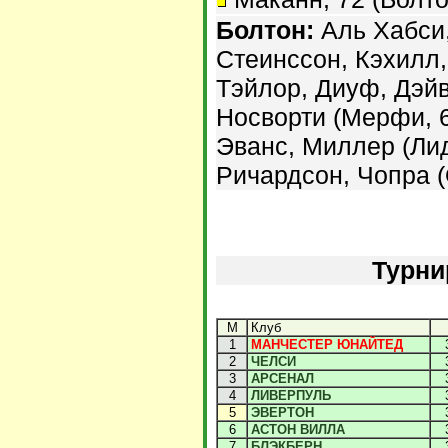
Болтон:
Аль Хабси,
Стеинссон, Кэхилл,
Тэйлор, Диуф, Дэй
Носворти (Мерфи, 6
Эванс, Миллер (Лид
Ричардсон, Чопра (
Турни
М
Клуб
1
МАНЧЕСТЕР ЮНАЙТЕД
2
ЧЕЛСИ
3
АРСЕНАЛ
4
ЛИВЕРПУЛЬ
5
ЭВЕРТОН
6
АСТОН ВИЛЛА
7
БЛЭКБЕРН