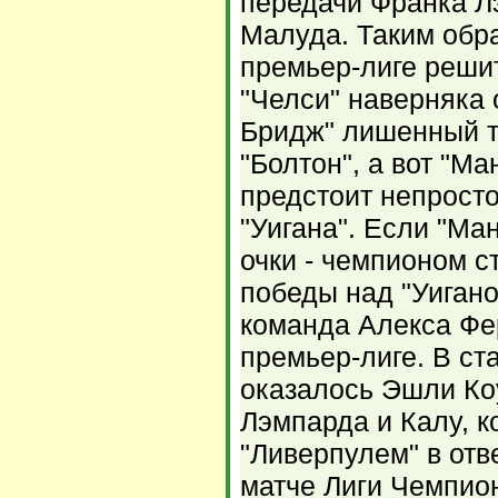
передачи Франка Л
Малуда. Таким обра
премьер-лиге решит
"Челси" наверняка
Бридж" лишенный т
"Болтон", а вот "М
предстоит непросто
"Уигана". Если "Ма
очки - чемпионом с
победы над "Уигано
команда Алекса Фе
премьер-лиге. В ст
оказалось Эшли Ко
Лэмпарда и Калу, 
"Ливерпулем" в от
матче Лиги Чемпио