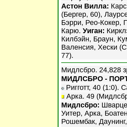
Астон Вилла:
Карс
(Бергер, 60), Лаурс
Бэрри, Рео-Кокер, 
Карю.
Уиган:
Кирклэ
Килбэйн, Браун, Ку
Валенсия, Хески (Си
77).
Мидлсбро. 24,828 з
МИДЛСБРО - ПОРТ
Ригготт, 40 (1:0). С
Арка. 49 (Мидлсбр
Мидлсбро:
Шварцер,
Уитер, Арка, Боатен
Рошембак, Даунинг,