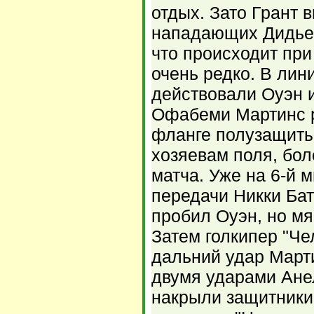
отдых. Зато Грант 
нападающих Дидье 
что происходит пр
очень редко. В лин
действовали Оуэн и
Офабеми Мартинс 
фланге полузащиты.
хозяевам поля, бол
матча. Уже на 6-й
передачи Никки Бат
пробил Оуэн, но мяч
Затем голкипер "Че
дальний удар Марти
двумя ударами Анел
накрыли защитники.