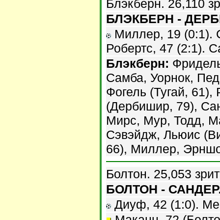
Блэкберн. 26,110 з
БЛЭКБЕРН - ДЕРБИ
Миллер, 19 (0:1). С
Робертс, 47 (2:1). С
Блэкберн:
Фридель
Самба, Уорнок, Пед
Фогель (Тугай, 61),
(Дербишир, 79), Са
Мирс, Мур, Тодд, М
Сэвэйдж, Льюис (Ви
66), Миллер, Эрншо
Болтон. 25,053 зри
БОЛТОН - САНДЕРЛ
Диуф, 42 (1:0). Ме
Маканн, 72 (Болто