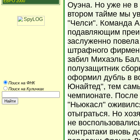
ЕВРО 2000
Оуэна. Но уже не в
втором тайме мы у
"Челси". Команда 
подавляющим преи
заслуженно повела
штрафного фирменн
забил Михаэль Бал
полузащитник сбор
оформил дубль в в
Поиск на ФНК
Юнайтед", тем самы
Поиск на Куличках
чемпионате. После
"Ньюкасл" оживился
отыграться. Но хо
не воспользовались,
контратаки вновь д