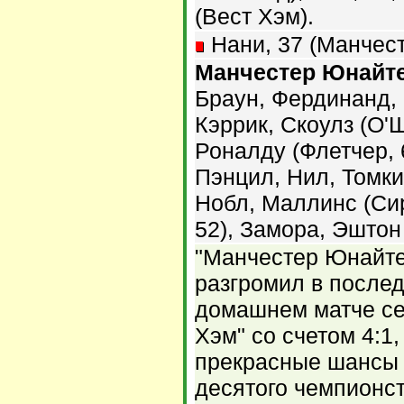
(Вест Хэм).
Нани, 37 (Манчес
Манчестер Юнайте
Браун, Фердинанд, Э
Кэррик, Скоулз (О'
Роналду (Флетчер, 
Пэнцил, Нил, Томки
Нобл, Маллинс (Сир
52), Замора, Эштон 
"Манчестер Юнайте
разгромил в после
домашнем матче се
Хэм" со счетом 4:1
прекрасные шансы 
десятого чемпионс