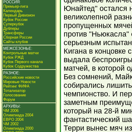
РОССИЯ:
Премьер-лига
Юнайтед" остался 
Календарь
великолепной разн
Первый Дивизион
Кубок России
пропущенных мячей
Суперкубок
Дублеры
против "Ньюкасла" 
Трансферы
Сборная России
серьезным испытан
Сайты клубов
МЕЖСЕЗОНЬЕ:
Кигана в концовке 
Контрольные матчи
Кубок РЖД
выдала беспроигр
Кубок Первого канала
Кубок Содружества
матчей, в которой 
РАЗНОЕ:
Без сомнений, Майк
Российские новости
Мировые Новости
собирались лишить
Рейтинг ФИФА
Тотализатор
чемпионство. И пе
Голосование
Форум
заметным преимуще
АРХИВЫ:
который на 28-й ми
ЧМ 2006
Олимпиада 2004
фантастический шан
ЕВРО 2004
ЧМ 2002
Терри вынес мяч из
Олимпиада 2000