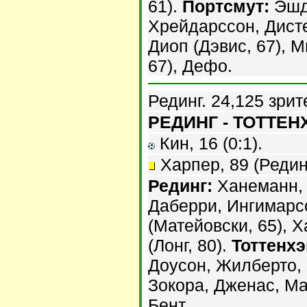
61).
Портсмут:
Эшда
Хрейдарссон, Дисте
Диоп (Дэвис, 67), 
67), Дефо.
Рединг. 24,125 зрит
РЕДИНГ - ТОТТЕНХ
Кин, 16 (0:1).
Харпер, 89 (Редин
Рединг:
Ханеманн, 
Даберри, Ингимарс
(Матейовски, 65), Х
(Лонг, 80).
Тоттенхэ
Доусон, Жилберто, 
Зокора, Дженас, Мал
Бент.