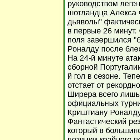
руководством леге
шотландца Алекса 
дьяволы" фактичес
в первые 26 минут.
поля завершился "
Роналду после бле
На 24-й минуте ат
сборной Португалии
й гол в сезоне. Те
отстает от рекордн
Ширера всего лишь 
официальных турни
Криштиану Роналду 
Фантастический рез
который в большинс
позиции крайнего п