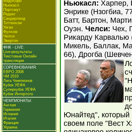
Мидлсбро
Ньюкасл:
Харпер, 
Ньюкасл
Портсмут
Энрике (Нзогбиа, 7
Рединг
Батт, Бартон, Марти
Сандерленд
Тоттенхэм
Оуэн.
Челси:
Чех, 
Уиган
Фулхэм
Рикарду Карвалью (
Челси
Эвертон
Микель, Баллак, Ма
ФНК - LIVE:
Live-результаты
66), Дрогба (Шевчен
Текстовые Онлайн
трансляции
Л
СОРЕВНОВАНИЯ:
с
ЕВРО 2008
ЧМ 2010
"
Лига Чемпионов
Кубок УЕФА
ма
Суперкубок УЕФА
Кубок Интертото
п
ЧЕМПИОНАТЫ:
д
Англия
Германия
Юнайтед", который 
Испания
Италия
своем поле "Вест 
Франция
Украина
одинаковое количес