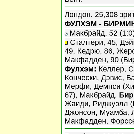
Лондон. 25,308 зри
ФУЛХЭМ - БИРМИН
Макбрайд, 52 (1:0)
Сталтери, 45, Дэй
49, Кедрю, 86, Жер
Макфадден, 90 (Би
Фулхэм:
Келлер, С
Кончески, Дэвис, Б
Мерфи, Демпси (Хил
67), Макбрайд.
Бир
Жаиди, Риджуэлл (
Джонсон, Муамба, Л
Макфадден, Форссе