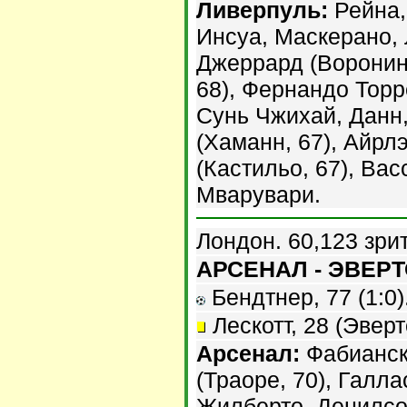
Ливерпуль:
Рейна,
Инсуа, Маскерано, 
Джеррард (Воронин,
68), Фернандо Тор
Сунь Чжихай, Данн,
(Хаманн, 67), Айрл
(Кастильо, 67), Вас
Мварувари.
Лондон. 60,123 зри
АРСЕНАЛ - ЭВЕРТО
Бендтнер, 77 (1:0)
Лескотт, 28 (Эверт
Арсенал:
Фабиански
(Траоре, 70), Галла
Жилберто, Денилсон