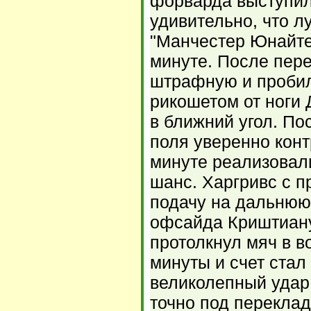
форварда выступил
удивительно, что 
"Манчестер Юнайтед
минуте. После пере
штрафную и пробил
рикошетом от ноги
в ближний угол. По
поля уверенно конт
минуте реализовали
шанс. Харгривс с 
подачу на дальнюю
офсайда Криштиан
протолкнул мяч в в
минуты и счет стал
великолепный удар 
точно под переклад