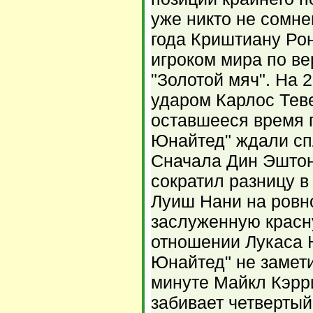
уже никто не сомне
года Криштиану Ро
игроком мира по в
"Золотой мяч". На 
ударом Карлос Теве
оставшееся время 
Юнайтед" ждали сп
Сначала Дин Эшто
сократил разницу в
Луиш Нани на ровн
заслуженную красну
отношении Лукаса 
Юнайтед" не замети
минуте Майкл Кэрр
забивает четвертый