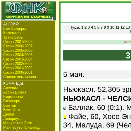
АНГЛИЯ:
Туры:
1
2
3
4
5
6
7
8
9
10
11
12
13
Бомбардиры
Календарь
Трансферы
Сезон 2007/2008
Англ
Сезон 2006/2007
Сезон 2005/2006
3
Сезон 2004/2005
Сезон 2003/2004
Сезон 2002/2003
Сезон 2001/2002
Сезон 2000/2001
5 мая.
Список чемпионов
КОМАНДЫ:
Ньюкасл. 52,305 зр
Арсенал
Астон Вилла
НЬЮКАСЛ - ЧЕЛСИ 
Бирмингем
Блэкберн
Болтон
Баллак, 60 (0:1). М
Вест Хэм
Дерби
Файе, 60, Хосе Эн
Ливерпуль
Манчестер Сити
34, Малуда, 69 (Чел
Манчестер Юнайтед