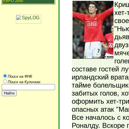
ЕВРО 2000
Кри
хет-
свое
"Нью
дьяв
двуз
мяче
голе
составе гостей л
ирландский врата
Поиск на ФНК
Поиск на Куличках
тайме болельщик
забитых голов, х
оформить хет-три
опасных атак "Ма
Все началось с к
Роналду. Вскоре 