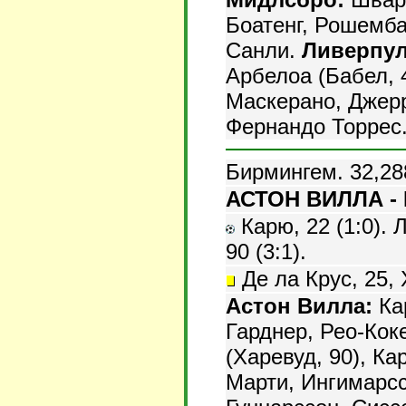
Боатенг, Рошембак
Санли.
Ливерпул
Арбелоа (Бабел, 
Маскерано, Джерр
Фернандо Торрес
Бирмингем. 32,28
АСТОН ВИЛЛА - 
Карю, 22 (1:0). Л
90 (3:1).
Де ла Крус, 25, 
Астон Вилла:
Кар
Гарднер, Рео-Коке
(Харевуд, 90), Ка
Марти, Ингимарсс