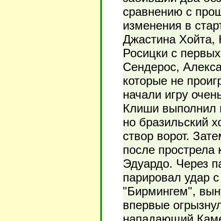
сравнению с про
изменения в стар
Джастина Хойта,
Росицки с первы
Сендерос, Алекса
которые не проиг
начали игру очен
Клиши выполнил 
но бразильский х
створ ворот. Зат
после прострела 
Эдуардо. Через п
парировал удар с
"Бирмингем", вы
впервые огрызнул
нападающий Каме