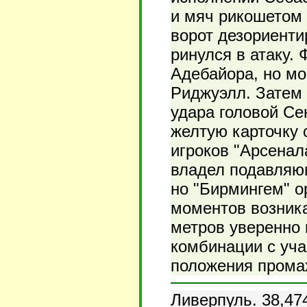
и мяч рикошетом 
ворот дезориенти
ринулся в атаку.
Адебайора, но м
Риджуэлл. Затем 
удара головой Се
желтую карточку 
игроков "Арсенал
владел подавляю
но "Бирмингем" о
моментов возник
метров уверенно 
комбинации с уча
положения прома
Ливерпуль. 38,47