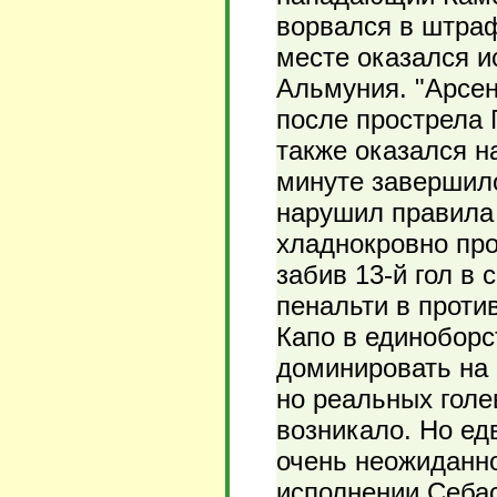
ворвался в штраф
месте оказался и
Альмуния. "Арсен
после прострела 
также оказался н
минуте завершило
нарушил правила
хладнокровно про
забив 13-й гол в 
пенальти в проти
Капо в единоборс
доминировать на 
но реальных голе
возникало. Но ед
очень неожиданно
исполнении Себас