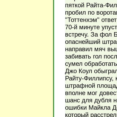
пяткой Райта-Фил
пробил по ворота
"Тоттенхэм" отве
70-й минуте упус
встречу. За фол 
опаснейший штраф
направил мяч выш
забивать гол пос
сумел обработать
Джо Коул обыграл
Райту-Филлипсу, 
штрафной площади
вполне мог довес
шанс для дубля н
ошибки Майкла До
который расстрел