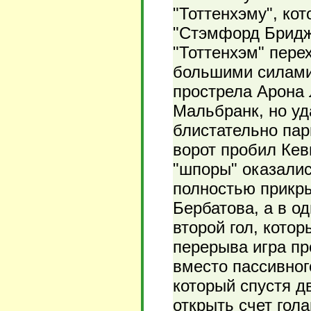
"Тоттенхэму", ко
"Стэмфорд Бридж"
"Тоттенхэм" пере
большими силами 
прострела Арона 
Мальбранк, но уд
блистательно пар
ворот пробил Кев
"шпоры" оказалис
полностью прикр
Бербатова, а в о
второй гол, кото
перерыва игра пр
вместо пассивног
который спустя 
открыть счет гол