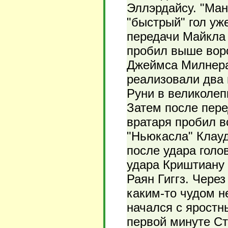
Эллэрдайсу. "Ма
"быстрый" гол уж
передачи Майкла 
пробил выше воро
Джеймса Милнера,
реализовали два 
Руни в великолеп
Затем после пере
вратаря пробил в
"Ньюкасла" Клауд
после удара голо
удара Криштиану 
Раян Гиггз. Чере
каким-то чудом н
начался с яростн
первой минуте С