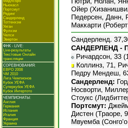
Гютри, Нолан, Ян
Мидлсбро
Ньюкасл
Ойер (Хизанишвил
Портсмут
Рединг
Педерсен, Данн, 
Сандерленд
Тоттенхэм
Маккарти (Робертс
Уиган
Фулхэм
Челси
Сандерленд. 37,3
Эвертон
ФНК - LIVE:
САНДЕРЛЕНД - П
Live-результаты
Текстовые Онлайн
Ричардсон, 33 (1
трансляции
Коллинз, 71, Рич
СОРЕВНОВАНИЯ:
ЕВРО 2008
Педру Мендеш, 63
ЧМ 2010
Лига Чемпионов
Сандерленд:
Гор
Кубок УЕФА
Суперкубок УЕФА
Носворти, Миллер
Кубок Интертото
Стоукс (Лидбиттер
ЧЕМПИОНАТЫ:
Англия
Портсмут:
Джеймс
Германия
Испания
Дистен (Траоре, 
Италия
Франция
Мвуемба (Сонго'о
Украина