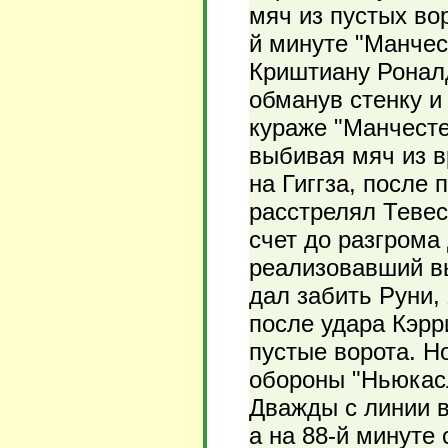
мяч из пустых вор
й минуте "Манчес
Криштиану Ронал
обманув стенку и
кураже "Манчесте
выбивая мяч из в
на Гиггза, после 
расстрелял Тевес
счет до разгрома
реализовавший вы
дал забить Руни,
после удара Кэрр
пустые ворота. 
обороны "Ньюкасл
Дважды с линии в
а на 88-й минуте