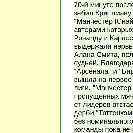
70-й минуте посл
забил Криштиану 
"Манчестер Юнайт
авторами которых
Роналду и Карлос
выдержали нервы
Алана Смита, пол
судьей. Благодар
"Арсенала" и "Би
вышла на первое 
лиги. "Манчестер
пропущенных мяче
от лидеров отста
дерби "Тоттенхэм
без номинального
команды пока не