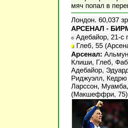
мяч попал в пере
Лондон. 60,037 з
АРСЕНАЛ - БИРМ
Адебайор, 21-с п
Глеб, 55 (Арсена
Арсенал:
Альмуни
Клиши, Глеб, Фаб
Адебайор, Эдуар
Риджуэлл, Кедрю 
Ларссон, Муамба,
(Макшеффри, 75)