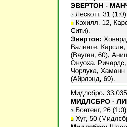
ЭВЕРТОН - МАНЧ
Лескотт, 31 (1:0)
Кэхилл, 12, Кар
Сити).
Эвертон:
Ховард,
Валенте, Карсли,
(Вауган, 60), Ани
Онуоха, Ричардс, 
Чорлука, Хаманн 
(Айрлэнд, 69).
Мидлсбро. 33,035
МИДЛСБРО - ЛИВ
Боатенг, 26 (1:0)
Хут, 50 (Мидлсбр
Мидлсбро:
Шварц