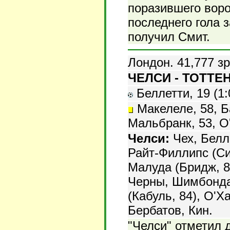
поразившего вор
последнего гола 
получил Смит.
Лондон. 41,777 з
ЧЕЛСИ - ТОТТЕН
Беллетти, 19 (1:
Макелеле, 58, Ба
Мальбранк, 53, О'
Челси:
Чех, Белл
Райт-Филлипс (Си
Малуда (Бридж, 8
Черны, Шимбонда,
(Кабуль, 84), О'Х
Бербатов, Кин.
"Челси" отметил 