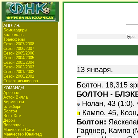
АНГЛИЯ:
Бомбардиры
Календарь
Туры:
Трансферы
Сезон 2007/2008
Сезон 2006/2007
Сезон 2005/2006
Сезон 2004/2005
Сезон 2003/2004
Сезон 2002/2003
13 января.
Сезон 2001/2002
Сезон 2000/2001
Список чемпионов
Болтон. 18,315 зр
КОМАНДЫ:
БОЛТОН - БЛЭКБ
Арсенал
Астон Вилла
Нолан, 43 (1:0). 
Бирмингем
Блэкберн
Кампо, 45, Коэн,
Болтон
Вест Хэм
Болтон:
Яаскелай
Дерби
Ливерпуль
Гарднер, Кампо (М
Манчестер Сити
Манчестер Юнайтед