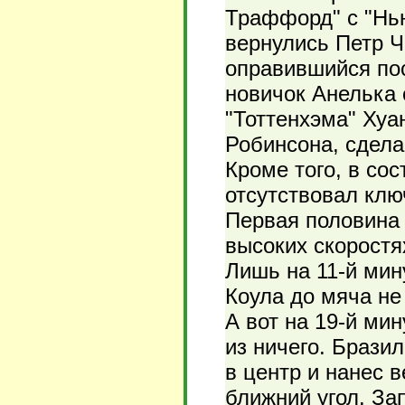
Траффорд" с "Нью
вернулись Петр Ч
оправившийся по
новичок Анелька 
"Тоттенхэма" Хуа
Робинсона, сдела
Кроме того, в со
отсутствовал кл
Первая половина 
высоких скоростя
Лишь на 11-й мин
Коула до мяча не
А вот на 19-й ми
из ничего. Брази
в центр и нанес 
ближний угол. За