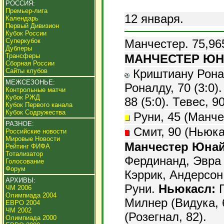
РОССИЯ:
Премьер-лига
12 января.
Календарь
Первый Дивизион
Кубок России
Манчестер. 75,96
Суперкубок
Дублеры
МАНЧЕСТЕР ЮНА
Трансферы
Сборная России
Криштиану Роналд
Сайты клубов
МЕЖСЕЗОНЬЕ:
Роналду, 70 (3:0)
Контрольные матчи
Кубок РЖД
88 (5:0). Тевес, 90
Кубок Первого канала
Кубок Содружества
Руни, 45 (Манче
РАЗНОЕ:
Смит, 90 (Ньюка
Российские новости
Мировые Новости
Манчестер Юнай
Рейтинг ФИФА
Тотализатор
Фердинанд, Эвра 
Голосование
Форум
Кэррик, Андерсон 
АРХИВЫ:
Руни.
Ньюкасл:
Г
ЧМ 2006
Олимпиада 2004
Милнер (Видука, 
ЕВРО 2004
ЧМ 2002
(Розегнал, 82).
Олимпиада 2000