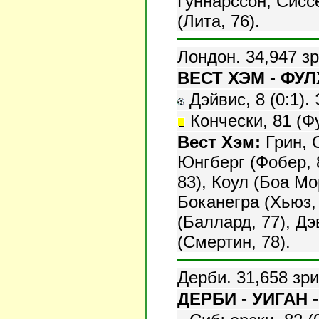
Гуннарссон, Сиссе
(Лита, 76).
Лондон. 34,947 з
ВЕСТ ХЭМ - ФУЛХ
Дэйвис, 8 (0:1). 
Кончески, 81 (Ф
Вест Хэм:
Грин, 
Юнгберг (Фобер, 
83), Коул (Боа Мо
Боканегра (Хьюз,
(Баллард, 77), Д
(Смертин, 78).
Дерби. 31,658 зри
ДЕРБИ - УИГАН -