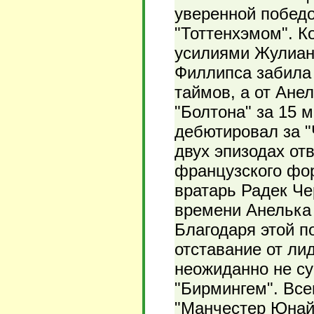
уверенной победо
"Тоттенхэмом". К
усилиями Жулиан
Филлипса забила 
таймов, а от Ане
"Болтона" за 15 
дебютировал за "
двух эпизодах от
французского фо
вратарь Радек Че
времени Анелька 
Благодаря этой п
отставание от ли
неожиданно не су
"Бирмингем". Все
"Манчестер Юнайт