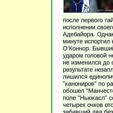
после первого та
исполнении свое
Адебайора. Однак
минуте испортил
О'Коннор. Бывши
ударом головой н
не изменился до 
результате незап
лишился единолич
"канониров" по р
обошел "Манчест
поле "Ньюкасл" с
четырех очков отс
забивший два без