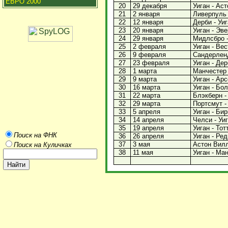
ЕВРО 2000
20
29 декабря
Уиган - Аст
21
2 января
Ливерпуль -
22
12 января
Дерби - Уиг
23
20 января
Уиган - Эве
24
29 января
Мидлсбро - 
25
2 февраля
Уиган - Вес
26
9 февраля
Сандерленд 
27
23 февраля
Уиган - Дер
28
1 марта
Манчестер С
29
9 марта
Уиган - Арс
30
16 марта
Уиган - Бол
31
22 марта
Блэкберн - 
32
29 марта
Портсмут - 
33
5 апреля
Уиган - Бир
34
14 апреля
Челси - Уиг
35
19 апреля
Уиган - Тот
Поиск на ФНК
36
26 апреля
Уиган - Реди
37
3 мая
Астон Вилла
Поиск на Куличках
38
11 мая
Уиган - Ман