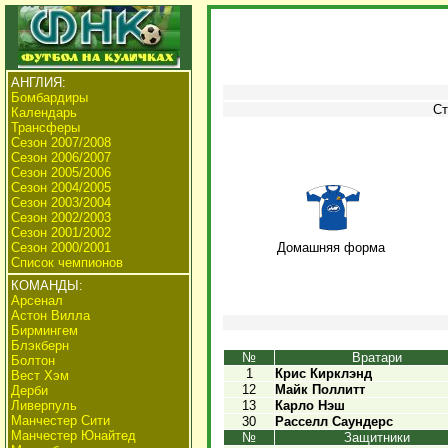
АНГЛИЯ:
Бомбардиры
Ст
Календарь
Трансферы
Сезон 2007/2008
Сезон 2006/2007
Сезон 2005/2006
Сезон 2004/2005
Сезон 2003/2004
Сезон 2002/2003
Сезон 2001/2002
Сезон 2000/2001
Домашняя форма
Список чемпионов
КОМАНДЫ:
Арсенал
Астон Вилла
Бирмингем
Блэкберн
№
Вратари
Болтон
1
Крис Кирклэнд
Вест Хэм
12
Майк Поллитт
Дерби
Ливерпуль
13
Карло Нэш
Манчестер Сити
30
Расселл Саундерс
Манчестер Юнайтед
№
Защитники