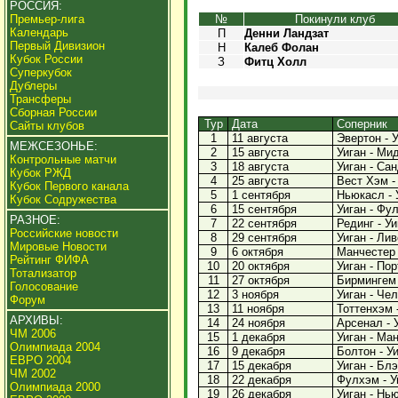
РОССИЯ:
Премьер-лига
№
Покинули клуб
Календарь
П
Денни Ландзат
Первый Дивизион
Н
Калеб Фолан
Кубок России
З
Фитц Холл
Суперкубок
Дублеры
Трансферы
Сборная России
Тур
Дата
Соперник
Сайты клубов
1
11 августа
Эвертон - У
МЕЖСЕЗОНЬЕ:
2
15 августа
Уиган - Мид
Контрольные матчи
3
18 августа
Уиган - Сан
Кубок РЖД
4
25 августа
Вест Хэм - 
Кубок Первого канала
5
1 сентября
Ньюкасл - У
Кубок Содружества
6
15 сентября
Уиган - Фул
РАЗНОЕ:
7
22 сентября
Рединг - Уиг
Российские новости
8
29 сентября
Уиган - Лив
Мировые Новости
9
6 октября
Манчестер Ю
Рейтинг ФИФА
10
20 октября
Уиган - Пор
Тотализатор
11
27 октября
Бирмингем -
Голосование
12
3 ноября
Уиган - Чел
Форум
13
11 ноября
Тоттенхэм -
АРХИВЫ:
14
24 ноября
Арсенал - У
ЧМ 2006
15
1 декабря
Уиган - Ман
Олимпиада 2004
16
9 декабря
Болтон - Уи
ЕВРО 2004
17
15 декабря
Уиган - Блэ
ЧМ 2002
18
22 декабря
Фулхэм - Уи
Олимпиада 2000
19
26 декабря
Уиган - Нью