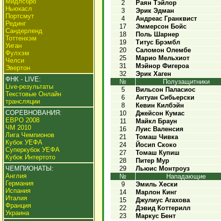
Мидлсбро
2
Раян Тэйлор
Ньюкасл
3
Эрик Эдман
Портсмут
4
Андреас Гранквист
Рединг
17
Эммерсон Бойс
Сандерленд
18
Поль Шарнер
Тоттенхэм
19
Титус Брэмбл
Уиган
20
Саломон Олембе
Фулхэм
25
Марио Мельхиот
Челси
31
Мэйнор Фигероа
Эвертон
32
Эрик Хаген
ФНК - LIVE:
№
Полузащитники
Live-результаты
5
Вильсон Паласиос
Текстовые Онлайн
6
Антуан Сибьерски
трансляции
8
Кевин Килбэйн
СОРЕВНОВАНИЯ:
10
Джейсон Кумас
ЕВРО 2008
11
Майкл Браун
ЧМ 2010
16
Луис Валенсия
Лига Чемпионов
21
Томаш Чивка
Кубок УЕФА
24
Йосип Скоко
Суперкубок УЕФА
27
Томаш Купиш
Кубок Интертото
28
Питер Мур
ЧЕМПИОНАТЫ:
29
Льюис Монтроуз
Англия
№
Нападающие
Германия
9
Эмиль Хески
Испания
14
Марлон Кинг
Италия
15
Джулиус Агахова
Франция
22
Дэвид Коттерилл
Украина
23
Маркус Бент