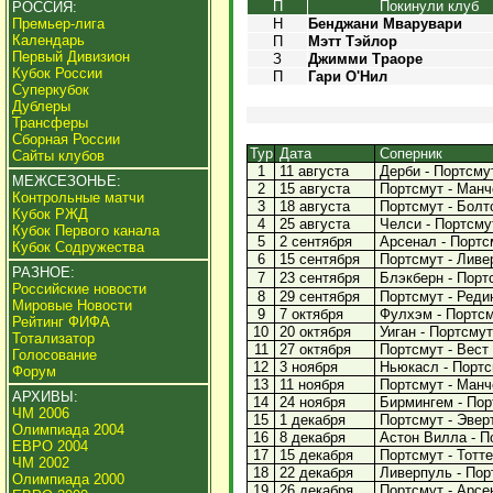
П
Покинули клуб
РОССИЯ:
Премьер-лига
Н
Бенджани Мварувари
Календарь
П
Мэтт Тэйлор
Первый Дивизион
З
Джимми Траоре
Кубок России
П
Гари О'Нил
Суперкубок
Дублеры
Трансферы
Сборная России
Тур
Дата
Соперник
Сайты клубов
1
11 августа
Дерби - Портсмут
МЕЖСЕЗОНЬЕ:
2
15 августа
Портсмут - Манч
Контрольные матчи
3
18 августа
Портсмут - Болто
Кубок РЖД
4
25 августа
Челси - Портсмут
Кубок Первого канала
5
2 сентября
Арсенал - Портсм
Кубок Содружества
6
15 сентября
Портсмут - Ливер
РАЗНОЕ:
7
23 сентября
Блэкберн - Портс
Российские новости
8
29 сентября
Портсмут - Редин
Мировые Новости
9
7 октября
Фулхэм - Портсму
Рейтинг ФИФА
10
20 октября
Уиган - Портсмут 
Тотализатор
11
27 октября
Портсмут - Вест 
Голосование
12
3 ноября
Ньюкасл - Портсм
Форум
13
11 ноября
Портсмут - Манче
АРХИВЫ:
14
24 ноября
Бирмингем - Порт
ЧМ 2006
15
1 декабря
Портсмут - Эверт
Олимпиада 2004
16
8 декабря
Астон Вилла - По
ЕВРО 2004
17
15 декабря
Портсмут - Тотте
ЧМ 2002
18
22 декабря
Ливерпуль - Порт
Олимпиада 2000
19
26 декабря
Портсмут - Арсен