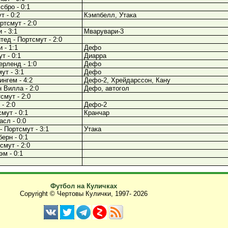
бро - 0:1
т - 0:2
Кэмпбелл, Утака
тсмут - 2:0
 - 3:1
Мварувари-3
ед - Портсмут - 2:0
 - 1:1
Дефо
т - 0:1
Диарра
рленд - 1:0
Дефо
ут - 3:1
Дефо
нгем - 4:2
Дефо-2, Хрейдарссон, Кану
 Вилла - 2:0
Дефо, автогол
смут - 2:0
- 2:0
Дефо-2
мут - 0:1
Кранчар
сл - 0:0
 Портсмут - 3:1
Утака
ерн - 0:1
мут - 2:0
м - 0:1
Футбол на Куличках
Copyright © Чертовы Кулички, 1997-
2026