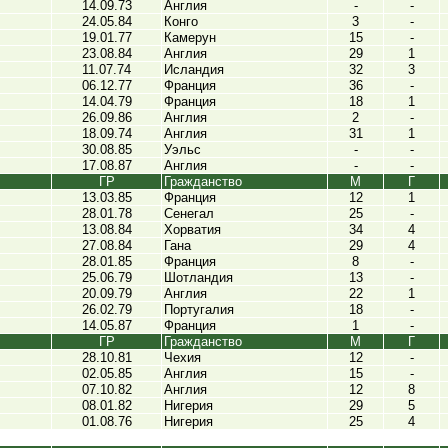
14.09.73
Англия
-
-
24.05.84
Конго
3
-
19.01.77
Камерун
15
-
23.08.84
Англия
29
1
11.07.74
Исландия
32
3
06.12.77
Франция
36
-
14.04.79
Франция
18
1
26.09.86
Англия
2
-
18.09.74
Англия
31
1
30.08.85
Уэльс
-
-
17.08.87
Англия
-
-
ГР
Гражданство
М
Г
13.03.85
Франция
12
1
28.01.78
Сенегал
25
-
13.08.84
Хорватия
34
4
27.08.84
Гана
29
4
28.01.85
Франция
8
-
25.06.79
Шотландия
13
-
20.09.79
Англия
22
1
26.02.79
Португалия
18
-
14.05.87
Франция
1
-
ГР
Гражданство
М
Г
28.10.81
Чехия
12
-
02.05.85
Англия
15
-
07.10.82
Англия
12
8
08.01.82
Нигерия
29
5
01.08.76
Нигерия
25
4