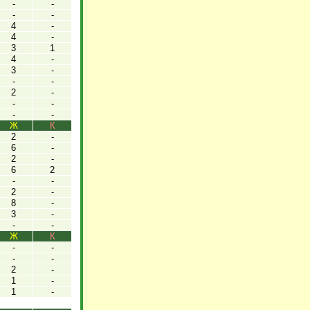
-
-
-
-
4
-
4
-
3
1
4
-
3
-
-
-
2
-
-
-
-
-
Ж
К
2
-
6
-
2
-
6
2
-
-
2
-
8
-
3
-
-
-
Ж
К
-
-
-
-
2
-
1
-
1
-