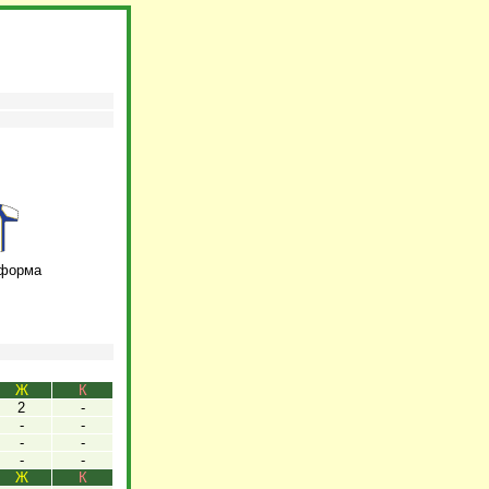
 форма
Ж
К
2
-
-
-
-
-
-
-
Ж
К