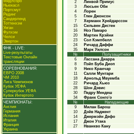
Мидлсбро
2
Линвой Примус
Ньюкасл
3
Люсьен Оби
Портсмут
4
Лорен
Рединг
5
Глен Джонсон
Сандерленд
7
Херманн Хрейдарссон
Тоттенхэм
15
Сильвен Дистен
Уиган
16
Ноэ Памаро
Фулхэм
20
Мартин Крэйни
Челси
23
Сол Кэмпбелл
Эвертон
24
Ричард Даффи
ФНК - LIVE:
35
Марк Уилсон
Live-результаты
№
Полузащитники
Текстовые Онлайн
6
Лассана Диарра
трансляции
8
Пэйп Буба Диоп
СОРЕВНОВАНИЯ:
9
Нико Кранчар
ЕВРО 2008
11
Салли Мунтари
ЧМ 2010
18
Арнольд Мвуемба
Лига Чемпионов
22
Ричард Хьюз
Кубок УЕФА
28
Шон Дэвис
Суперкубок УЕФА
30
Педру Мендеш
Кубок Интертото
34
Франк Сонго'о
ЧЕМПИОНАТЫ:
№
Нападающие
Англия
9
Милан Барош
Германия
10
Дэйв Наджент
Испания
14
Джермэйн Дефо
Италия
17
Джон Утака
Франция
27
Нванкво Кану
Украина