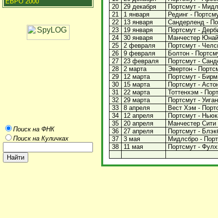
ЕВРО 2000
20
29 декабря
Портсмут - Мидлс
21
1 января
Рединг - Портсму
22
13 января
Сандерленд - Пор
23
19 января
Портсмут - Дерби
24
30 января
Манчестер Юнайт
25
2 февраля
Портсмут - Челси
26
9 февраля
Болтон - Портсму
27
23 февраля
Портсмут - Санде
28
2 марта
Эвертон - Портсм
29
12 марта
Портсмут - Бирми
30
15 марта
Портсмут - Астон
31
22 марта
Тоттенхэм - Порт
32
29 марта
Портсмут - Уиган 
33
8 апреля
Вест Хэм - Портс
34
12 апреля
Портсмут - Ньюка
35
20 апреля
Манчестер Сити -
Поиск на ФНК
36
27 апреля
Портсмут - Блэкб
Поиск на Куличках
37
3 мая
Мидлсбро - Портс
38
11 мая
Портсмут - Фулхэ