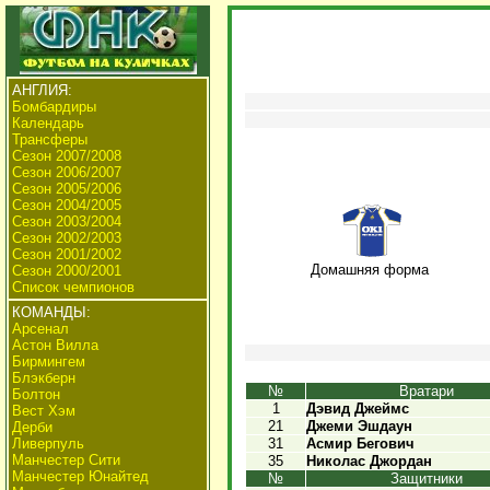
АНГЛИЯ:
Бомбардиры
Календарь
Трансферы
Сезон 2007/2008
Сезон 2006/2007
Сезон 2005/2006
Сезон 2004/2005
Сезон 2003/2004
Сезон 2002/2003
Сезон 2001/2002
Домашняя форма
Сезон 2000/2001
Список чемпионов
КОМАНДЫ:
Арсенал
Астон Вилла
Бирмингем
Блэкберн
№
Вратари
Болтон
1
Дэвид Джеймс
Вест Хэм
21
Джеми Эшдаун
Дерби
Ливерпуль
31
Асмир Бегович
Манчестер Сити
35
Николас Джордан
Манчестер Юнайтед
№
Защитники