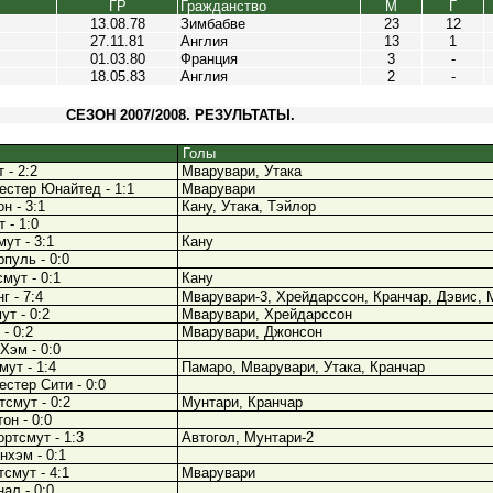
ГР
Гражданство
М
Г
13.08.78
Зимбабве
23
12
27.11.81
Англия
13
1
01.03.80
Франция
3
-
18.05.83
Англия
2
-
СЕЗОН 2007/2008. РЕЗУЛЬТАТЫ.
Голы
 - 2:2
Мварувари, Утака
естер Юнайтед - 1:1
Мварувари
н - 3:1
Кану, Утака, Тэйлор
 - 1:0
ут - 3:1
Кану
пуль - 0:0
мут - 0:1
Кану
г - 7:4
Мварувари-3, Хрейдарссон, Кранчар, Дэвис, 
т - 0:2
Мварувари, Хрейдарссон
- 0:2
Мварувари, Джонсон
Хэм - 0:0
ут - 1:4
Памаро, Мварувари, Утака, Кранчар
стер Сити - 0:0
смут - 0:2
Мунтари, Кранчар
он - 0:0
ртсмут - 1:3
Автогол, Мунтари-2
нхэм - 0:1
смут - 4:1
Мварувари
ал - 0:0