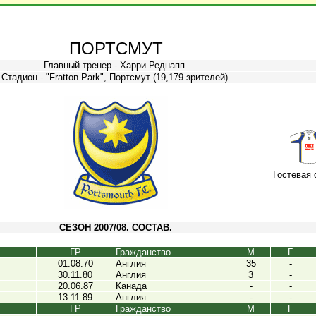
ПОРТСМУТ
Главный тренер - Харри Реднапп.
Стадион - "Fratton Park", Портсмут (19,179 зрителей).
Гостевая
СЕЗОН 2007/08. СОСТАВ.
ГР
Гражданство
М
Г
01.08.70
Англия
35
-
30.11.80
Англия
3
-
20.06.87
Канада
-
-
13.11.89
Англия
-
-
ГР
Гражданство
М
Г