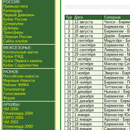
РОССИЯ:
Премьер-лига
Календарь
Первый Дивизион
Тур
Дата
Соперник
Кубок России
1
12 августа
Челси - Бирмин
Суперкубок
2
15 августа
Бирмингем - С
Дублеры
3
18 августа
Бирмингем - Ве
Трансферы
4
25 августа
Дерби - Бирмин
Сборная России
5
1 сентября
Мидлсбро - Би
Сайты клубов
6
15 сентября
Бирмингем - Бо
МЕЖСЕЗОНЬЕ:
7
22 сентября
Ливерпуль - Би
Контрольные матчи
8
29 сентября
Бирмингем - М
Кубок РЖД
9
7 октября
Блэкберн - Бир
Кубок Первого канала
10
20 октября
Манчестер Сити
Кубок Содружества
11
27 октября
Бирмингем - Уи
РАЗНОЕ:
12
3 ноября
Эвертон - Бирм
Российские новости
13
11 ноября
Бирмингем - Ас
Мировые Новости
14
24 ноября
Бирмингем - По
Рейтинг ФИФА
15
2 декабря
Тоттенхэм - Би
Тотализатор
16
8 декабря
Ньюкасл - Бир
Голосование
17
15 декабря
Бирмингем - Ре
Форум
18
22 декабря
Болтон - Бирми
АРХИВЫ:
19
26 декабря
Бирмингем - М
ЧМ 2006
20
29 декабря
Бирмингем - Ф
Олимпиада 2004
21
1 января
Манчестер Юна
ЕВРО 2004
22
12 января
Арсенал - Бирм
ЧМ 2002
23
19 января
Бирмингем - Че
Олимпиада 2000
24
29 января
Сандерленд - 