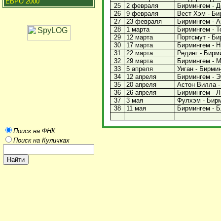
ЕВРО 2000
25
2 февраля
Бирмингем - Де
26
9 февраля
Вест Хэм - Бир
27
23 февраля
Бирмингем - Ар
28
1 марта
Бирмингем - То
29
12 марта
Портсмут - Бир
30
17 марта
Бирмингем - Н
31
22 марта
Рединг - Бирми
32
29 марта
Бирмингем - Ма
33
5 апреля
Уиган - Бирмин
34
12 апреля
Бирмингем - Эв
35
20 апреля
Астон Вилла - 
36
26 апреля
Бирмингем - Ли
37
3 мая
Фулхэм - Бирм
38
11 мая
Бирмингем - Бл
Поиск на ФНК
Поиск на Куличках