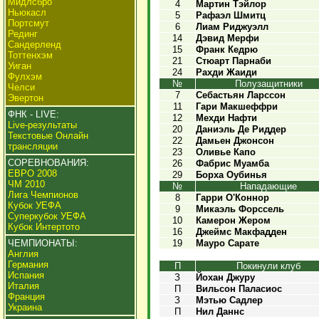
Мидлсбро
4
Мартин Тэйлор
Ньюкасл
5
Рафаэл Шмитц
Портсмут
6
Лиам Риджуэлл
Рединг
14
Дэвид Мерфи
Сандерленд
15
Франк Кедрю
Тоттенхэм
21
Стюарт Парнаби
Уиган
24
Рахди Жаиди
Фулхэм
№
Полузащитники
Челси
7
Себастьян Ларссон
Эвертон
11
Гари Макшеффри
ФНК - LIVE:
12
Мехди Нафти
Live-результаты
20
Даниэль Де Риддер
Текстовые Онлайн
22
Дамьен Джонсон
трансляции
23
Оливье Капо
СОРЕВНОВАНИЯ:
26
Фабрис Муамба
ЕВРО 2008
29
Борха Оубинья
ЧМ 2010
№
Нападающие
Лига Чемпионов
8
Гарри О'Коннор
Кубок УЕФА
9
Микаэль Форссель
Суперкубок УЕФА
10
Камерон Жером
Кубок Интертото
16
Джеймс Макфадден
ЧЕМПИОНАТЫ:
19
Мауро Сарате
Англия
Германия
П
Покинули клуб
Испания
З
Йохан Джуру
Италия
П
Вильсон Паласиос
Франция
З
Мэтью Садлер
Украина
П
Нил Даннс