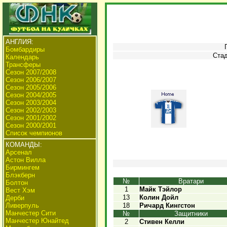
АНГЛИЯ:
Бомбардиры
Стад
Календарь
Трансферы
Сезон 2007/2008
Сезон 2006/2007
Сезон 2005/2006
Сезон 2004/2005
Сезон 2003/2004
Сезон 2002/2003
Сезон 2001/2002
Сезон 2000/2001
Список чемпионов
КОМАНДЫ:
Арсенал
Астон Вилла
Бирмингем
Блэкберн
№
Вратари
Болтон
1
Майк Тэйлор
Вест Хэм
13
Колин Дойл
Дерби
Ливерпуль
18
Ричард Кингстон
Манчестер Сити
№
Защитники
Манчестер Юнайтед
2
Стивен Келли