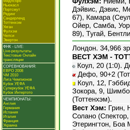
Фулхэм:
Ниеми, Б
Мидлсбро
Ньюкасл
Дэйвис, Дэвис, Ме
Портсмут
Рединг
67), Камара (Сеул
Сандерленд
Тоттенхэм
Ойер, Самба, Уор
Уиган
Фулхэм
89), Тугай, Бентл
Челси
Эвертон
Лондон. 34,966 з
ФНК - LIVE:
Live-результаты
ВЕСТ ХЭМ - ТОТ
Текстовые Онлайн
трансляции
Коул, 20 (1:0). Д
СОРЕВНОВАНИЯ:
ЕВРО 2008
Дефо, 90+2 (Тот
ЧМ 2010
Лига Чемпионов
Коул, 12, Гэббид
Кубок УЕФА
Суперкубок УЕФА
Зокора, 9, Шимбон
Кубок Интертото
(Тоттенхэм).
ЧЕМПИОНАТЫ:
Англия
Вест Хэм:
Грин, 
Германия
Испания
Солано (Спектор, 
Италия
Франция
Этерингтон, Боа 
Украина