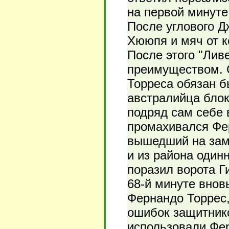
на первой минуте 
После углового 
Хююпя и мяч от к
После этого "Ли
преимуществом. 
Торреса обязан б
австралийца бло
подряд сам себе 
промахивался Фер
вышедший на зам
и из района один
поразил ворота Г
68-й минуте внов
Фернандо Торрес,
ошибок защитник
использовали Фер