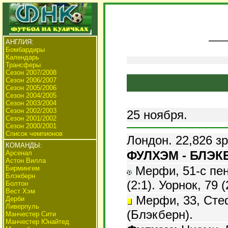
АНГЛИЯ:
Бомбардиры
Календарь
Трансферы
Сезон 2007/2008
Сезон 2006/2007
Сезон 2005/2006
Сезон 2004/2005
Сезон 2003/2004
Сезон 2002/2003
25 ноября.
Сезон 2001/2002
Сезон 2000/2001
Список чемпионов
Лондон. 22,826 з
КОМАНДЫ:
ФУЛХЭМ - БЛЭКБ
Арсенал
Астон Вилла
Мерфи, 51-с пена
Бирмингем
Блэкберн
(2:1). Уорнок, 79 (
Болтон
Вест Хэм
Мерфи, 33, Стеф
Дерби
Ливерпуль
(Блэкберн).
Манчестер Сити
Манчестер Юнайтед