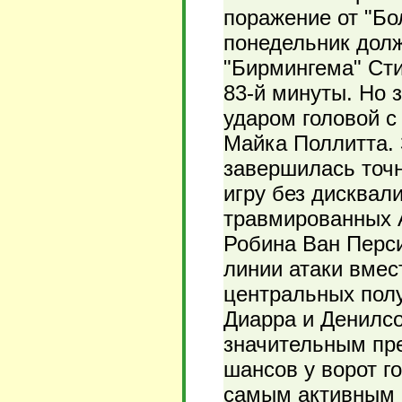
поражение от "Бол
понедельник дол
"Бирмингема" Ст
83-й минуты. Но 
ударом головой с
Майка Поллитта. 
завершилась точ
игру без дисквал
травмированных 
Робина Ван Перси
линии атаки вмес
центральных пол
Диарра и Денилсо
значительным пр
шансов у ворот г
самым активным в