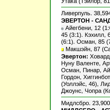
Утака (Тэйлор, 81
Ливерпуль. 38,59
ЭВЕРТОН - САНД
Айегбени, 12 (1:0
45 (3:1). Кэхилл, 
(6:1). Осман, 85 (7
Макшэйн, 87 (Са
Эвертон:
Ховард,
Нуну Валенте, Ар
Осман, Пинар, Ай
Гордон, Хиггинбо
(Уоллэйс, 46), Ли
Джоунс, Чопра (Ко
Мидлсбро. 23,900