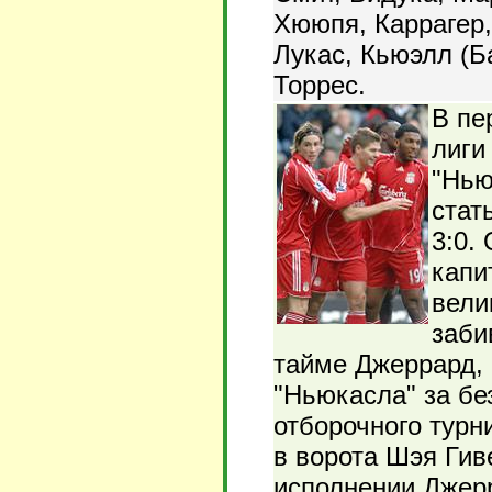
Хююпя, Каррагер,
Лукас, Кьюэлл (Ба
Торрес.
В пе
лиги
"Нью
стат
3:0.
капи
вели
заби
тайме Джеррард,
"Ньюкасла" за бе
отборочного турн
в ворота Шэя Гив
исполнении Джерр