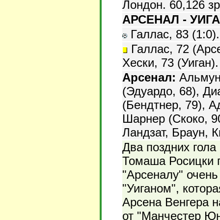
Лондон. 60,126 з
АРСЕНАЛ - УИГАН
Галлас, 83 (1:0).
Галлас, 72 (Арсе
Хески, 73 (Уиган).
Арсенал:
Альмуни
(Эдуардо, 68), Ди
(Бендтнер, 79), 
Шарнер (Скоко, 90
Ландзат, Браун, К
Два поздних гола
Томаша Росицки 
"Арсеналу" очень
"Уиганом", котор
Арсена Венгера н
от "Манчестер Юн