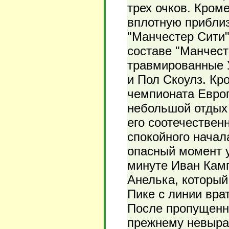
трех очков. Кром
вплотную прибли
"Манчестер Сити"
составе "Манчест
травмированные 
и Пол Скоулз. Кр
чемпионата Евро
небольшой отдых 
его соотечествен
спокойного начал
опасный момент у
минуте Иван Кам
Анелька, который
Пике с линии вра
После пропущенно
прежнему невыраз