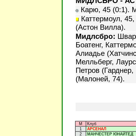
МИДЛСБРО - АСТ
Карю, 45 (0:1). М
Каттермоул, 45, 
(Астон Вилла).
Мидлсбро:
Шварц
Боатенг, Каттермо
Алиадье (Хатчинс
Мелльберг, Лаурсе
Петров (Гарднер, 
(Малоней, 74).
М
Клуб
1
АРСЕНАЛ
2
МАНЧЕСТЕР ЮНАЙТЕД