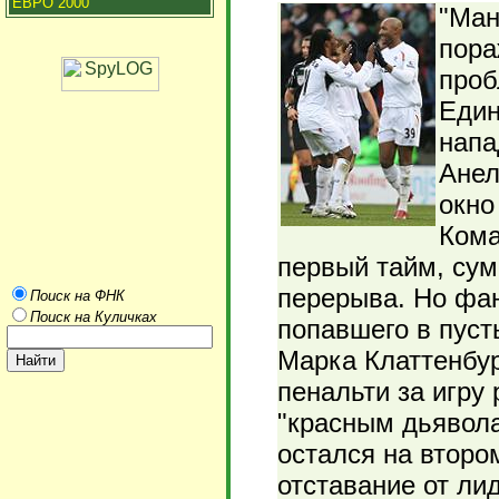
ЕВРО 2000
"Ман
пора
проб
Един
напа
Анел
окно
Кома
первый тайм, сум
перерыва. Но фан
Поиск на ФНК
Поиск на Куличках
попавшего в пуст
Марка Клаттенбур
пенальти за игру
"красным дьявола
остался на второ
отставание от ли