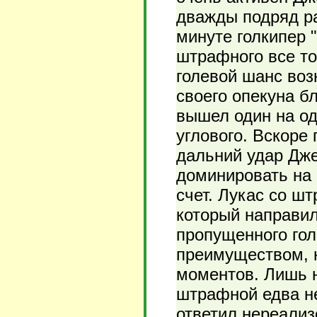
дважды подряд ра
минуте голкипер 
штрафного все т
голевой шанс воз
своего опекуна б
вышел один на од
углового. Вскоре 
дальний удар Дже
доминировать на 
счет. Лукас со ш
который направил
пропущенного го
преимуществом, н
моментов. Лишь н
штрафной едва не
ответил нереали