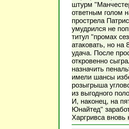
штурм "Манчесте
ответным голом н
прострела Патрис
умудрился не поп
титул "промах се
атаковать, но на 
удача. После про
откровенно сыгра
назначить пеналь
имели шансы изб
розыгрыша углов
из выгодного пол
И, наконец, на п
Юнайтед" заработ
Харгривса вновь 