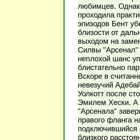
любимцев. Однако
проходила практич
эпизодов Бент уб
близости от даль
выходом на замен
Силвы "Арсенал" 
неплохой шанс уп
блистательно пар
Вскоре в считанн
невезучий Адебай
Уолкотт после ст
Эмилем Хески. А 
"Арсенала" завер
правого фланга н
подключившийся в
близкого расстоян