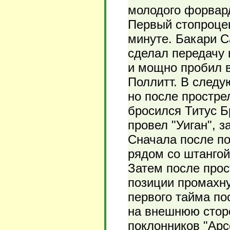
молодого форвард
Первый стопроцен
минуте. Бакари С
сделал передачу 
и мощно пробил в
Поллитт. В следу
но после простре
бросился Титус Б
провел "Уиган", 
Сначала после по
рядом со штангой
Затем после про
позиции промахну
первого тайма по
на внешнюю стор
поклонников "Арс