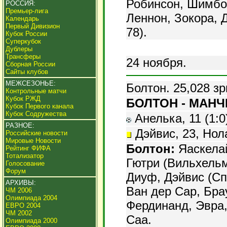
Робинсон, Шимбон
РОССИЯ:
Премьер-лига
Леннон, Зокора, 
Календарь
Первый Дивизион
78).
Кубок России
Суперкубок
Дублеры
Трансферы
24 ноября.
Сборная России
Сайты клубов
МЕЖСЕЗОНЬЕ:
Болтон. 25,028 зр
Контрольные матчи
Кубок РЖД
БОЛТОН - МАНЧ
Кубок Первого канала
Кубок Содружества
Анелька, 11 (1:0
РАЗНОЕ:
Дэйвис, 23, Нола
Российские новости
Мировые Новости
Болтон:
Яаскелай
Рейтинг ФИФА
Тотализатор
Гютри (Вильхельм
Голосование
Форум
Диуф, Дэйвис (Сп
АРХИВЫ:
Ван дер Сар, Брау
ЧМ 2006
Олимпиада 2004
Фердинанд, Эвра, 
ЕВРО 2004
ЧМ 2002
Саа.
Олимпиада 2000