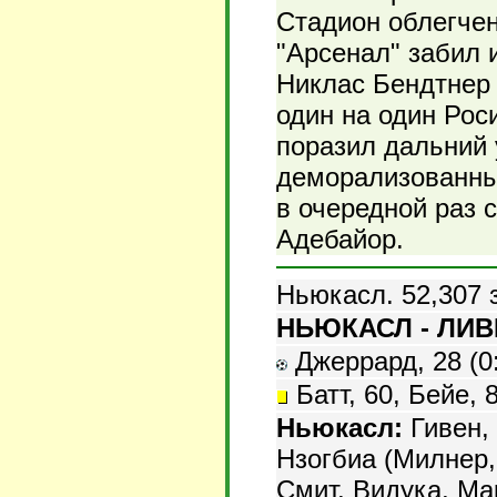
Стадион облегчен
"Арсенал" забил 
Никлас Бендтнер 
один на один Рос
поразил дальний 
деморализованный
в очередной раз 
Адебайор.
Ньюкасл. 52,307 
НЬЮКАСЛ - ЛИВЕ
Джеррард, 28 (0:1
Батт, 60, Бейе, 
Ньюкасл:
Гивен, 
Нзогбиа (Милнер, 
Смит, Видука, Ма