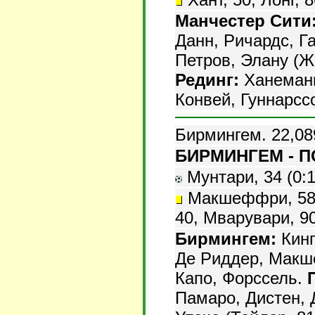
Манчестер Сити
Данн, Ричардс, Г
Петров, Элану (Ж
Рединг:
Ханеманн
Конвей, Гуннарссо
Бирмингем. 22,08
БИРМИНГЕМ - ПО
Мунтари, 34 (0:1)
Макшеффри, 58, 
40, Мварувари, 90
Бирмингем:
Кинг
Де Риддер, Макш
Капо, Форссель.
Памаро, Дистен, 