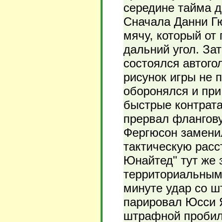
середине тайма д
Сначала Данни Г
мячу, который от
дальний угол. За
состоялся автого
рисунок игры не 
оборонялся и пр
быстрые контрата
прервал флангову
Фергюсон замени
тактическую расс
Юнайтед" тут же 
территориальным
минуте удар со 
парировал Юсси Я
штрафной пробил 