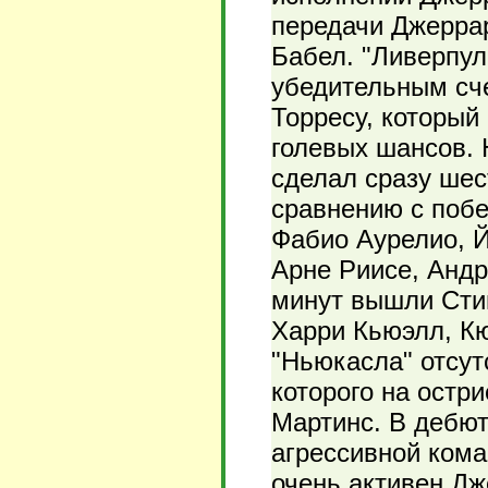
передачи Джеррар
Бабел. "Ливерпул
убедительным сче
Торресу, который
голевых шансов. 
сделал сразу шес
сравнению с поб
Фабио Аурелио, 
Арне Риисе, Андр
минут вышли Сти
Харри Кьюэлл, Кю
"Ньюкасла" отсу
которого на остр
Мартинс. В дебют
агрессивной ком
очень активен Дж