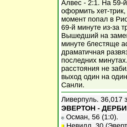
Алвес - 2:1. На 59-
оформить хет-трик,
момент попал в Ри
69-й минуте из-за 
Вышедший на замен
минуте блестяще ас
драматичная развя
последних минутах.
расстояния не заби
выход один на оди
Санли.
Ливерпуль. 36,017 
ЭВЕРТОН - ДЕРБИ 
Осман, 56 (1:0).
Невилл, 30 (Эверто