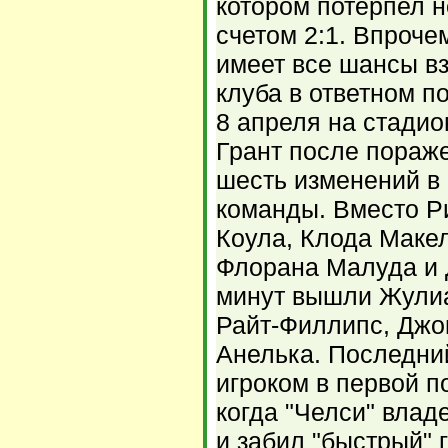
котором потерпел 
счетом 2:1. Впрочем
имеет все шансы вз
клуба в ответном п
8 апреля на стади
Грант после пораж
шесть изменений в 
команды. Вместо Р
Коула, Клода Маке
Флорана Малуда и 
минут вышли Жулиа
Райт-Филлипс, Джо
Анелька. Последни
игроком в первой п
когда "Челси" вла
и забил "быстрый" 