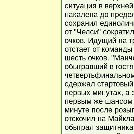
ситуация в верхней
накалена до преде
сохранил единоличн
от "Челси" сократи
очков. Идущий на т
отстает от команд
шесть очков. "Манч
обыгравший в гостя
четвертьфинальном
сдержал стартовый
первых минутах, а 
первым же шансом у
минуте после розы
отскочил на Майкла
обыграл защитника