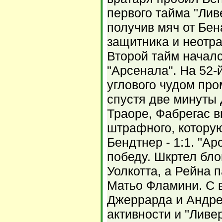
первого тайма "Лив
получив мяч от Бе
защитника и неотра
Второй тайм начал
"Арсенала". На 52
углового чудом про
спустя две минуты
Траоре, Фабрегас 
штрафного, котору
Бендтнер - 1:1. "А
победу. Шкртел бл
Уолкотта, а Рейна
Матьо Фламини. С 
Джеррарда и Андре
активности и "Ливе