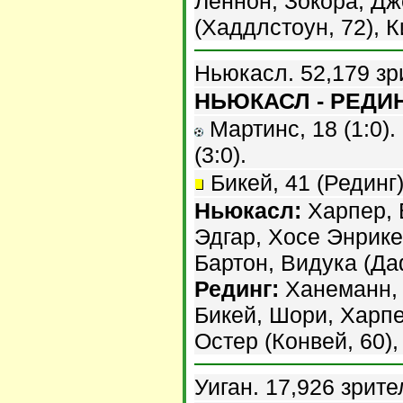
Леннон, Зокора, Д
(Хаддлстоун, 72), К
Ньюкасл. 52,179 зр
НЬЮКАСЛ - РЕДИНГ
Мартинс, 18 (1:0). 
(3:0).
Бикей, 41 (Рединг)
Ньюкасл:
Харпер, Б
Эдгар, Хосе Энрике,
Бартон, Видука (Да
Рединг:
Ханеманн, 
Бикей, Шори, Харпер
Остер (Конвей, 60),
Уиган. 17,926 зрите