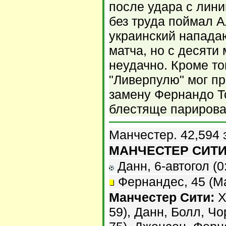
после удара с лин
без труда поймал 
украинский напада
матча, но с десяти
неудачно. Кроме то
"Ливерпулю" мог п
замену Фернандо Т
блестяще парирова
Манчестер. 42,594 
МАНЧЕСТЕР СИТИ -
Данн, 6-автогол (0:
Фернандес, 45 (Ма
Манчестер Сити:
Х
59), Данн, Болл, Ч