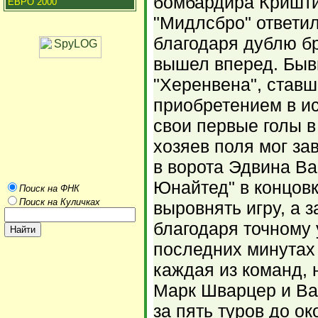
бомбардира Кришти
ЕВРО 2000
"Мидлсбро" ответил
благодаря дублю б
вышел вперед. Быв
"Херенвена", став
приобретением в и
свои первые голы в
хозяев поля мог за
в ворота Эдвина Ва
Юнайтед" в концов
Поиск на ФНК
Поиск на Куличках
выровнять игру, а з
благодаря точному 
последних минутах
каждая из команд, 
Марк Шварцер и Ва
за пять туров до о