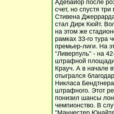
Адебайор после ро
счет, но спустя тр
Стивена Джеррарда 
стал Дирк Кюйт. В
на этом же стадион
рамках 33-го тура 
премьер-лиги. На э
"Ливерпуль" - на 42
штрафной площади
Крауч. А в начале 
отыгрался благода
Никласа Бендтнера
штрафного. Этот ре
понизил шансы лон
чемпионство. В сл
"Манчестер Юнайте