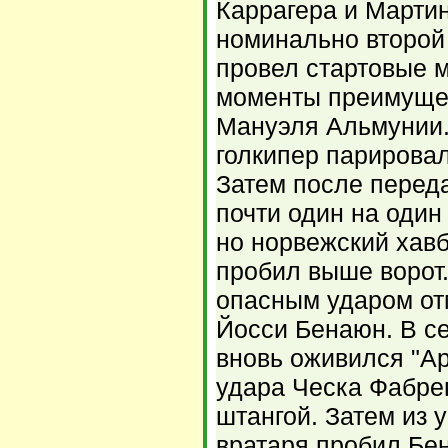
Каррагера и Марти
номинально второй 
провел стартовые 
моменты преимущес
Мануэля Альмунии.
голкипер парировал
Затем после переда
почти один на один
но норвежский хав
пробил выше ворот.
опасным ударом от
Йосси Бенаюн. В с
вновь оживился "А
удара Ческа Фабре
штангой. Затем из 
вратаря пробил Бен