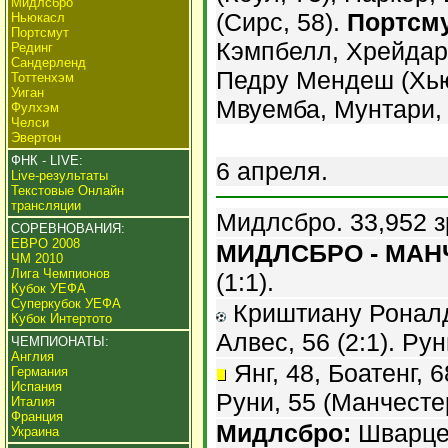
Мидлсбро
(Сирс, 58).
Портсму
Ньюкасл
Портсмут
Кэмпбелл, Хрейдарс
Рединг
Сандерленд
Педру Мендеш (Хьюз
Тоттенхэм
Уиган
Мвуемба, Мунтари, 
Фулхэм
Челси
Эвертон
ФНК - LIVE:
6 апреля.
Live-результаты
Текстовые Онлайн
трансляции
Мидлсбро. 33,952 з
СОРЕВНОВАНИЯ:
ЕВРО 2008
МИДЛСБРО - МАНЧ
ЧМ 2010
Лига Чемпионов
(1:1).
Кубок УЕФА
Суперкубок УЕФА
Криштиану Роналду,
Кубок Интертото
Алвес, 56 (2:1). Руни
ЧЕМПИОНАТЫ:
Англия
Янг, 48, Боатенг, 
Германия
Испания
Руни, 55 (Манчесте
Италия
Франция
Мидлсбро:
Шварцер
Украина