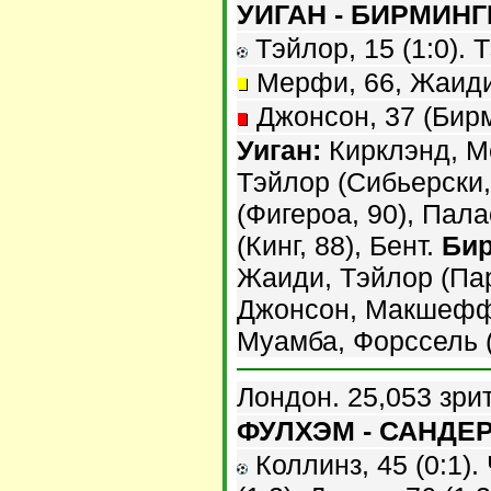
УИГАН - БИРМИНГЕ
Тэйлор, 15 (1:0). Т
Мерфи, 66, Жаиди,
Джонсон, 37 (Бирм
Уиган:
Кирклэнд, М
Тэйлор (Сибьерски,
(Фигероа, 90), Пал
(Кинг, 88), Бент.
Бир
Жаиди, Тэйлор (Пар
Джонсон, Макшеффр
Муамба, Форссель (
Лондон. 25,053 зри
ФУЛХЭМ - САНДЕРЛ
Коллинз, 45 (0:1). 