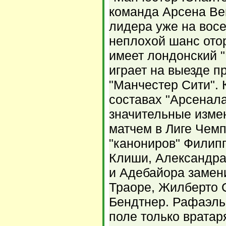
команда Арсена Вен
лидера уже на восе
неплохой шанс отор
имеет лондонский "
играет на выезде п
"Манчестер Сити". 
составах "Арсенала
значительные изме
матчем в Лиге Чемп
"канониров" Филип
Клиши, Александра
и Адебайора замен
Траоре, Жилберто С
Бендтнер. Рафаэль
поле только врата