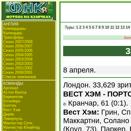
АНГЛИЯ:
Туры:
1
2
3
4
5
6
7
8
9
10
11
12
13
14
Бомбардиры
Календарь
Трансферы
Англ
Сезон 2007/2008
Сезон 2006/2007
3
Сезон 2005/2006
Сезон 2004/2005
Сезон 2003/2004
Сезон 2002/2003
Сезон 2001/2002
8 апреля.
Сезон 2000/2001
Список чемпионов
Лондон. 33,629 зри
КОМАНДЫ:
Арсенал
ВЕСТ ХЭМ - ПОРТС
Астон Вилла
Бирмингем
Блэкберн
Кранчар, 61 (0:1).
Болтон
Вест Хэм
Вест Хэм:
Грин, Сп
Дерби
Ливерпуль
Маккартни, Солано 
Манчестер Сити
(Коул, 73), Паркер
Манчестер Юнайтед