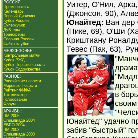
РОССИЯ:
Уитер, О'Нил, Арка,
Премьер-лига
Календарь
(Джонсон, 90), Алве
Первый Дивизион
Юнайтед:
Ван дер 
Кубок России
Суперкубок
(Пике, 69), О'Ши (Х
Дублеры
Трансферы
Криштиану Роналду,
Сборная России
Сайты клубов
Тевес (Пак, 63), Рун
МЕЖСЕЗОНЬЕ:
Контрольные матчи
"Манч
Кубок РЖД
Кубок Первого канала
драма
Кубок Содружества
"Мидл
РАЗНОЕ:
Российские новости
драго
Мировые Новости
Рейтинг ФИФА
в бор
Тотализатор
Голосование
своим
Форум
"Челс
АРХИВЫ:
ЧМ 2006
Юнайтед" удачно п
Олимпиада 2004
ЕВРО 2004
забив "быстрый" го
ЧМ 2002
Олимпиада 2000