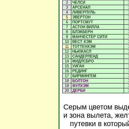
2
ЧЕЛСИ
3
АРСЕНАЛ
4
ЛИВЕРПУЛЬ
5
ЭВЕРТОН
6
ПОРТСМУТ
7
АСТОН ВИЛЛА
8
БЛЭКБЕРН
9
МАНЧЕСТЕР СИТИ
10
ВЕСТ ХЭМ
11
ТОТТЕНХЭМ
12
НЬЮКАСЛ
13
САНДЕРЛЕНД
14
МИДЛСБРО
15
УИГАН
16
РЕДИНГ
17
БИРМИНГЕМ
18
БОЛТОН
19
ФУЛХЭМ
20
ДЕРБИ
Серым цветом выде
и зона вылета, жел
путевки в которы