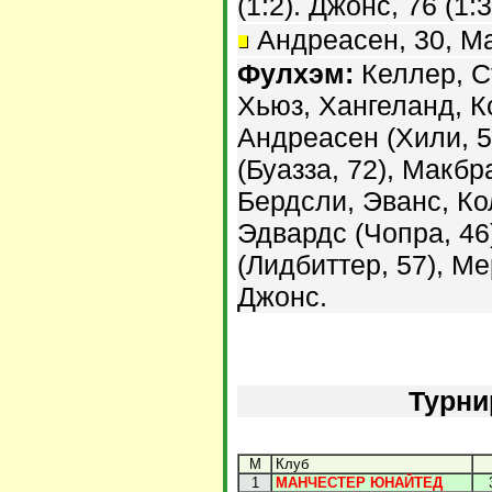
(1:2). Джонс, 76 (1:3
Андреасен, 30, Ма
Фулхэм:
Келлер, С
Хьюз, Хангеланд, К
Андреасен (Хили, 5
(Буазза, 72), Макб
Бердсли, Эванс, Ко
Эдвардс (Чопра, 46
(Лидбиттер, 57), Ме
Джонс.
Турни
М
Клуб
1
МАНЧЕСТЕР ЮНАЙТЕД