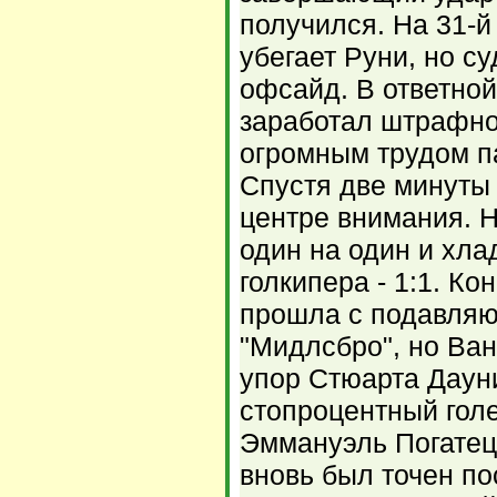
получился. На 31-й
убегает Руни, но с
офсайд. В ответной
заработал штрафно
огромным трудом п
Спустя две минуты 
центре внимания. Н
один на один и хла
голкипера - 1:1. Ко
прошла с подавля
"Мидлсбро", но Ван
упор Стюарта Даун
стопроцентный гол
Эммануэль Погатец,
вновь был точен по