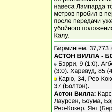
навеса Лэмпарда то
метров пробил в пе
после передачи уже
убойного положения
Калу.
Бирмингем. 37,773 
АСТОН ВИЛЛА - БО
Бэрри, 9 (1:0). Агб
(3:0). Харевуд, 85 (4
Карю, 34, Рео-Коке
37 (Болтон).
Астон Вилла:
Карсо
Лаурсен, Боума, Бэ
Рео-Кокер, Янг (Бер