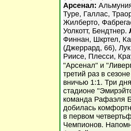
Арсенал:
Альмуния,
Туре, Галлас, Траор
Жилберто, Фабрегас
Уолкотт, Бендтнер.
Финнан, Шкртел, Ка
(Джеррард, 66), Лук
Риисе, Плесси, Кра
"Арсенал" и "Ливер
третий раз в сезон
вничью 1:1. Три дн
стадионе "Эмирэйт
команда Рафаэля 
добилась комфортн
в первом четверть
Чемпионов. Напомн