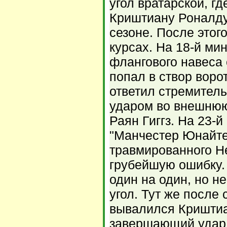
угол вратарской, г
Криштиану Роналду з
сезоне. После этог
курсах. На 18-й ми
флангового навеса 
попал в створ воро
ответил стремитель
ударом во внешнюю
Раян Гиггз. На 23-
"Манчестер Юнайтед
травмированного Н
грубейшую ошибку.
один на один, но н
угол. Тут же после
вывалился Криштиа
завершающий удар 