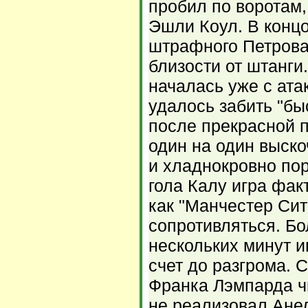
пробил по воротам,
Эшли Коул. В концо
штрафного Петрова
близости от штанги
началась уже с ата
удалось забить "бы
после прекрасной 
один на один выско
и хладнокровно пор
гола Калу игра фак
как "Манчестер Сит
сопротивляться. Бол
нескольких минут 
счет до разгрома. 
Франка Лэмпарда ч
не реализовал Анел