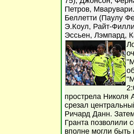
75), Джонсон, Ферн
Петров, Мварувари
Беллетти (Паулу Фе
Э.Коул, Райт-Филли
Эссьен, Лэмпард, К
Л
оч
"
о
"
2:
прострела Николя А
срезал центральны
Ричард Данн. Зате
Гранта позволили с
вполне могли быть