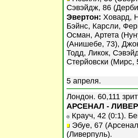
Сэвэйдж, 86 (Дерби
Эвертон:
Ховард, Н
Бэйнс, Карсли, Фер
Осман, Артета (Нун
(Анишебе, 73), Джо
Тодд, Ликок, Сэвэй
Стерйовски (Мирс, 
5 апреля.
Лондон. 60,111 зри
АРСЕНАЛ - ЛИВЕРП
Крауч, 42 (0:1). Бе
Эбуе, 67 (Арсенал)
(Ливерпуль).