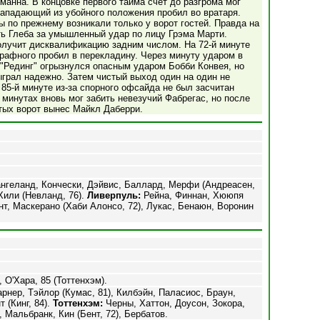
манна. В концовке первого тайма счет до разгрома мог
нападающий из убойного положения пробил во вратаря.
 по прежнему возникали только у ворот гостей. Правда на
ть Глеба за умышленный удар по лицу Грэма Марти.
олучит дисквалификацию задним числом. На 72-й минуте
трафного пробил в перекладину. Через минуту ударом в
 "Рединг" огрызнулся опасным ударом Бобби Конвея, но
ыграл надежно. Затем чистый выход один на один не
 85-й минуте из-за спорного офсайда не был засчитан
 минутах вновь мог забить невезучий Фабрегас, но после
стых ворот вынес Майкл Даберри.
нгеланд, Кончески, Дэйвис, Баллард, Мерфи (Андреасен,
 Хили (Невланд, 76).
Ливерпуль:
Рейна, Финнан, Хююпя
ант, Маскерано (Хаби Алонсо, 72), Лукас, Бенаюн, Воронин
 О'Хара, 85 (Тоттенхэм).
рнер, Тэйлор (Кумас, 81), Килбэйн, Паласиос, Браун,
 (Кинг, 84).
Тоттенхэм:
Черны, Хаттон, Доусон, Зокора,
 Мальбранк, Кин (Бент, 72), Бербатов.