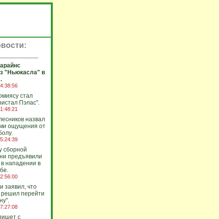
вости:
арайнс
з "Ньюкасла" в
.
4:38:56
омиясу стал
ристал Пэлас".
1:48:21
лесников назвал
ми ощущения от
болу.
5:24:39
у сборной
уни предъявили
 в нападении в
бе.
2:56:00
и заявил, что
 решил перейти
ну".
7:27:08
пишет с