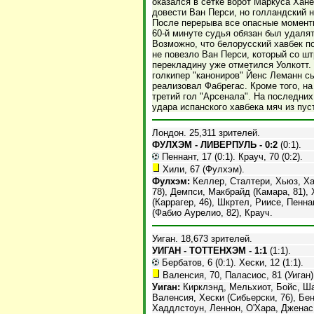
оказался в сетке ворот Маркуса Хане
довести Ван Перси, но голландский 
После перерыва все опасные моменты
60-й минуте судья обязан был удаля
Возможно, что белорусский хавбек п
не повезло Ван Перси, который со ш
перекладину уже отметился Уолкотт.
голкипер "канониров" Йенс Леманн с
реализовал Фабрегас. Кроме того, на
третий гол "Арсенала". На последних
удара испанского хавбека мяч из пу
Лондон. 25,311 зрителей.
ФУЛХЭМ - ЛИВЕРПУЛЬ - 0:2
(0:1).
Пеннант, 17 (0:1). Крауч, 70 (0:2).
Хили, 67 (Фулхэм).
Фулхэм:
Келлер, Сталтери, Хьюз, Ха
78), Демпси, Макбрайд (Камара, 81),
(Каррагер, 46), Шкртел, Риисе, Пенн
(Фабио Аурелио, 82), Крауч.
Уиган. 18,673 зрителей.
УИГАН - ТОТТЕНХЭМ - 1:1
(1:1).
Бербатов, 6 (0:1). Хески, 12 (1:1).
Валенсия, 70, Паласиос, 81 (Уиган),
Уиган:
Кирклэнд, Мельхиот, Бойс, Ша
Валенсия, Хески (Сибьерски, 76), Бент
Хаддлстоун, Леннон, О'Хара, Дженас,