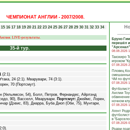
ЧЕМПИОНАТ АНГЛИИ - 2007/2008
.
Но
15
16
17
18
19
20
21
22
23
24
25
26
27
28
29
30
31
32
33
34
Англия. LIVE-результаты.
Бруно Гим
перешёл и
"Арсенал"
35-й тур.
08.08.2026 1
Такэхиро Т
игроком "К
07.08.2026 2
Пловец Ко
1
(2:1).
смешанны
Утака, 24 (2:1). Мварувари, 74 (3:1).
ЧМ по фут
07.08.2026 1
орен, 70 (Портсмут).
Футболист
Англии То
н (Уильямсон, 54), Болл, Петров, Фернандес, Айрлэнд
обвинение
седо, 90), Васселл, Мварувари.
Портсмут:
Джеймс, Лорен,
ночном клу
чар (Дэвис, 83), Диарра, Буба Диоп (Оби, 75), Мунтари,
07.08.2026 1
Агент Родр
футболист
в "Барсело
07.08.2026 0
2:0).
Родри под