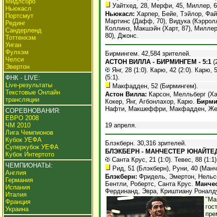
Мидлсбро
Уайтхед, 28, Мерфи, 45, Миллер, 69
Ньюкасл
Ньюкасл:
Харпер, Бейе, Тэйлор, Файе
Портсмут
Мартинс (Дафф, 70), Видука (Кэрролл
Рединг
Коллинз, Макшэйн (Харт, 87), Миллер
Сандерленд
80), Джонс.
Тоттенхэм
Уиган
Фулхэм
Бирмингем. 42,584 зрителей.
Челси
АСТОН ВИЛЛА - БИРМИНГЕМ - 5:1
(2
Эвертон
Янг, 28 (1:0). Карю, 42 (2:0). Карю, 
(5:1).
ФНК - LIVE:
Live-результаты
Макфадден, 52 (Бирмингем).
Текстовые Онлайн
Астон Вилла:
Карсон, Мелльберг (Хар
трансляции
Кокер, Янг, Агбонлахор, Карю.
Бирми
Нафти, Макшеффри, Макфадден, Жером
СОРЕВНОВАНИЯ:
ЕВРО 2008
ЧМ 2010
19 апреля.
Лига Чемпионов
Кубок УЕФА
Блэкберн. 30,316 зрителей.
Суперкубок УЕФА
БЛЭКБЕРН - МАНЧЕСТЕР ЮНАЙТЕД 
Кубок Интертото
Санта Крус, 21 (1:0). Тевес, 88 (1:1)
ЧЕМПИОНАТЫ:
Рид, 51 (Блэкберн), Руни, 40 (Ман
Англия
Блэкберн:
Фридель, Эмертон, Нельсен
Германия
Бентли, Робертс, Санта Крус.
Манчес
Испания
Фердинанд, Эвра, Криштиану Роналду, 
Италия
"Ма
Франция
гос
Украина
пре