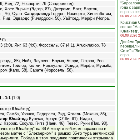
"Барселоно
, Рид, 72, Носворти, 79 (Сандерленд).
года с зар
, Хосе Энрике (Эдгар, 87), Джереми, Батт, Бартон,
евро за се
, 76), Оуэн.
Сандерленд:
Гордон, Носворти, Хиггинботам,
06.08.2026 2
, Рид, Эдвардс (Ричардсон, 58), Уайтхед, Мерфи (Чопра,
Кристиан 
состав "М
Юнайтед".
06.08.2026 2
:0).
Джеймс Т
53 (3:0). Янг, 63 (4:0). Форссель, 67 (4:1). Агбонлахор, 78
перешёл и
Сити" в "Л
евро.
06.08.2026 2
евуд, 85), Найт, Лаурсен, Боума, Бэрри, Петров, Рео-
нгем:
Тэйлор, Келли, Риджуэлл, Жаиди, Мерфи, Муамба,
 (Капо, 58), Сарате (Форссель, 58).
- 1:1
(1:0).
.
честер Юнайтед).
, Самба, Уорнок, Педерсен, Рид, Фогель (Мокена, 86),
тер Юнайтед:
Кушчак, Браун (О'Ши, 81), Видич,
Кэррик, Скоулз, Гиггз (Нани, 46), Тевес, Руни (Пак, 90).
нчестер Юнайтед" на 88-й минуте избежал поражения в
тевом матче с "Блэкберном" в рамках 35-го тура английской
мьер-лиги. Победа в этом поединке практически открывала