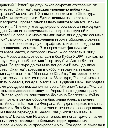
донский "Челси" до двух очков сократил отставание от
нчестер Юнайтед", одержав уверенную победу над
ертоном" со счетом 1:0 в вынесенном матче 35-го тура
лийской премьер-лиги. Единственный гол в составе
истократов" провел ганский полузащитник Майкл Эссьен,
орый на 41-й минуте хладнокровно реализовал выход один
один. Сама игра получилась на редкость скучной и
огатой на опасные моменты или какие-либо другие события.
лси" запомнился великолепной игрой в обороне. Хозяева
я, за исключением двух штрафных, с игры не создали ни
ого опасного момента. Это поражение фактически
твертое место, с которого можно было попасть в Лигу
да Мойеса рискует остаться и без Кубка УЕФА, так как по
тную могут приблизиться "Портсмут" и "Астон Вилла".
дачи. За три тура до финиша лондонский клуб до двух
стер Юнайтед", который в субботу играет на выезде с
ся надеяться, что "Манчестер Юнайтед" потеряет очки и
е, который состоится в рамках 36-го тура, "Челси" может
аким образом, победа "Челси" на "Гудисон Парк" возродила
сле досадной домашней ничьей с "Уиганом", когда "Челси"
в компенсированные минуты, Аврам Грант сделал сразу
. Вместо крайних защитников Жулиано Беллетти и Уэйна
и Коул, в центре обороны бразильца Алекса заменил
сто Михаэля Баллака и Флорана Малуда с первых минут на
липс и Джо Коул. В роли единственного форварда вновь
ый после перехода в "Челси" разучился забивать, а
отива" Бранислав Иванович вновь не попал даже в число
первых минут завладели большим территориальным
в пас и хорошо контролировали мяч. Это едва не привело к