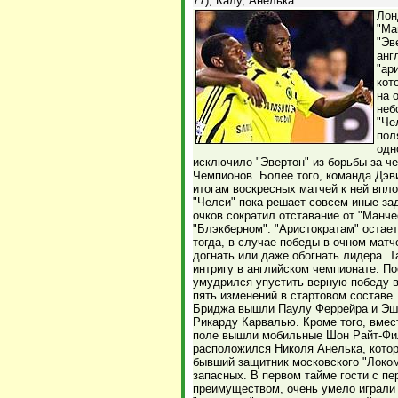
77), Калу, Анелька.
Лон
"Ма
"Эв
анг
"ар
кот
на 
неб
"Че
пол
одн
исключило "Эвертон" из борьбы за че
Чемпионов. Более того, команда Дэви
итогам воскресных матчей к ней впло
"Челси" пока решает совсем иные за
очков сократил отставание от "Манче
"Блэкберном". "Аристократам" остает
тогда, в случае победы в очном матч
догнать или даже обогнать лидера. Т
интригу в английском чемпионате. По
умудрился упустить верную победу 
пять изменений в стартовом составе
Бриджа вышли Паулу Феррейра и Эшл
Рикарду Карвалью. Кроме того, вме
поле вышли мобильные Шон Райт-Фил
расположился Николя Анелька, котор
бывший защитник московского "Локом
запасных. В первом тайме гости с 
преимуществом, очень умело играли 