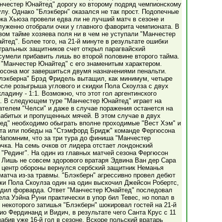
нчестер Юнайтед" дорогу ко второму подряд чемпионскому
улу. Однако "Блэкберн" оказался не так прост. Подопечные
ка Хьюза провели едва ли не лучший матч в сезоне и
луженно отобрали очки у главного фаворита чемпионата. В
вом тайме хозяева поля ни в чем не уступали "Манчестер
йтед". Более того, на 21-й минуте в результате ошибки
тральных защитников счет открыл парагвайский
сумели прибавить лишь во второй половине второго тайма.
 "Манчестер Юнайтед" с его знаменитым характером.
юсона мог завершиться двумя назначениями пенальти.
Блэкберна" Брэд Фридель вытащил, как минимум, четыре
осле розыгрыша углового и скидки Пола Скоулза с двух
ладину - 1:1. Возможно, что этот гол аргентинского
. В следующем туре "Манчестер Юнайтед" играет на
телем "Челси" и даже в случае поражения останется на
забитых и пропущенных мячей. В этом случае в двух
ед" необходимо обыграть вполне проходимые "Вест Хэм" и
тата или победы на "Стэмфорд Бридж" команде Фергюсона
 Напомним, что за три тура до финиша "Манчестер
чка. На семь очков от лидера отстает лондонский
 "Рединг". На один из главных матчей сезона Фергюсон
 Лишь не совсем здорового вратаря Эдвина Ван дер Сара
 центр обороны вернулся сербский защитник Неманья
матча из-за травмы. "Блэкберн" агрессивно провел дебют
бки Пола Скоулза один на один выскочил Джейсон Робертс,
едил форварда. Ответ "Манчестер Юнайтед" последовал
ла Уэйна Руни практически в упор бил Тевес, но попал в
некоторого затишья "Блэкберн" шокировал гостей на 21-й
о Фердинанд и Видич, в результате чего Санта Крус с 11
абив уже 16-й гол в сезоне. Вскоре польский вратарь