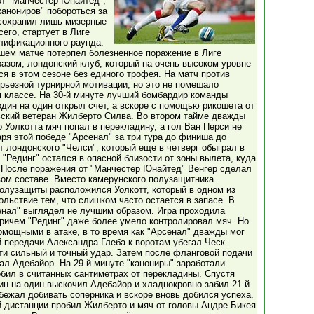
от "Манчестер Юнайтед",
канониров" побороться за
 сохранил лишь мизерные
его, стартует в Лиге
лификационного раунда.
шем матче потерпел болезненное поражение в Лиге
разом, лондонский клуб, который на очень высоком уровне
я в этом сезоне без единого трофея. На матч против
ерьезной турнирной мотивации, но это не помешало
 классе. На 30-й минуте лучший бомбардир команды
ин на один открыл счет, а вскоре с помощью рикошета от
ьский ветеран Жилберто Силва. Во втором тайме дважды
 Уолкотта мяч попал в перекладину, а гол Ван Перси не
ря этой победе "Арсенал" за три тура до финиша до
т лондонского "Челси", который еще в четверг обыграл в
т "Рединг" остался в опасной близости от зоны вылета, куда
я. После поражения от "Манчестер Юнайтед" Венгер сделал
вом составе. Вместо камерунского полузащитника
олузащиты расположился Уолкотт, который в одном из
льствие тем, что слишком часто остается в запасе. В
енал" выглядел не лучшим образом. Игра проходила
ричем "Рединг" даже более умело контролировал мяч. Но
омощными в атаке, в то время как "Арсенал" дважды мог
й передачи Александра Глеба к воротам убегал Ческ
сти сильный и точный удар. Затем после фланговой подачи
пал Адебайор. На 29-й минуте "канониры" заработали
бил в считанных сантиметрах от перекладины. Спустя
ин на один выскочил Адебайор и хладнокровно забил 21-й
обежал добивать соперника и вскоре вновь добился успеха.
 дистанции пробил Жилберто и мяч от головы Андре Бикея