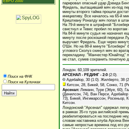
ЕВРО 2000
парировал опасный удар Дэвида Бент
Фридель, вытащивший мяч из-под пе
минуты второго тайма прошли достат
инициативу. Все началось на 65-й ми
Криштиану Роналду мяч попал в штан
На 79-й минуте в штрафной "Блэкбер
свистнул и Тевес пробил по воротам 
На 84-й минуте судья не назначил ещ
минуту после роскошной передачи Лу
выручает Фридель. Еще через минуту
О'Ши. Но на 88-й минуте "Блэкберн" 
углового Сколуз скинул мяч во врата
перекладину. "Манчестер Юнайтед" п
не стал, сумев сохранить почетную 
Лондон. 60,109 зрителей.
АРСЕНАЛ - РЕДИНГ - 2:0
(2:0).
Поиск на ФНК
Адебайор, 30 (1:0). Жилберто, 38 (2
Поиск на Куличках
Китсон, 28, Бикей, 58, Сонко, 71 (Р
Арсенал:
Леманн, Туре (Эбуе, 60), Г
(Денилсон, 74), Ван Перси, Адебайор
73), Бикей, Ингимарссон, Росеньор, К
Китсон.
Лондонский "Арсенал" одержал легку
в рамках 35-го тура английской прем
реабилитироваться на последние неу
словам наставника клуба Арсена Вен
самые непростые времена под его р