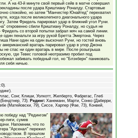
ли. А на 43-й минуте свой первый сейв в матче совершил
рекладины после удара Криштиану Роналду. Стартовые
очно спокойно, но затем "Манчестер Юнайтед" перехватил
нуте, когда после великолепного диагонального удара
гу. Затем Фридель парировал удар в ближний угол Руни.
на" откровенно сбили Криштиану Роналду, но судья не
- Фридель со второй попытки забрал мяч на самой линии.
е один пенальти за игру рукой Бретта Эмертона. Через
иша Нани один на один выскочил Руни, но гостей вновь
 американский вратарь парировал удар в упор Джона
бы не спас ни один вратарь в мире. После розыгрыша
рскую, где Тевес головой неотразимо пробил под
обежал забивать победный гол, но "Блэкберн" паниковать
для себя ничью.
:0).
единг).
аллас, Сонг, Клиши, Уолкотт, Жилберто, Фабрегас, Глеб
 (Бендтнер, 73).
Рединг:
Ханеманн, Марти, Сонко (Даберри,
ебе (Матейовски, 79), Сиссе, Харпер (Фае, 73), Конвей,
ю победу над "Редингом"
ьер-лиги, сумев
дачи. Напомним, что по
гера "Арсенал" пережил
уководством. В прошлом