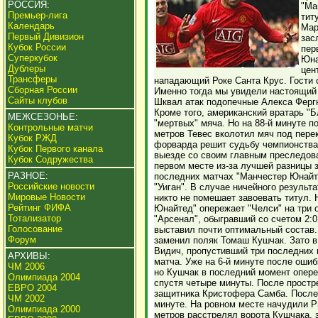
РОССИЯ:
"Ма
Премьер-лига
тит
Календарь
Мар
Первый Дивизион
зас
Кубок России
пер
Суперкубок
Юна
Дублеры
цен
Трансферы
нападающий Роке Санта Крус. Гости 
Сборная России
Именно тогда мы увидели настоящий
Сайты клубов
Шквал атак подопечные Алекса Ферг
Кроме того, американский вратарь "
МЕЖСЕЗОНЬЕ:
"мертвых" мяча. Но на 88-й минуте п
Контрольные матчи
метров Тевес вколотил мяч под перек
Кубок РЖД
форварда решит судьбу чемпионства
Кубок Первого канала
выезде со своим главным преследова
Кубок Содружества
первом месте из-за лучшей разницы 
РАЗНОЕ:
последних матчах "Манчестер Юнайт
Российские новости
"Уиган". В случае ничейного резуль
Мировые Новости
никто не помешает завоевать титул.
Рейтинг ФИФА
Юнайтед" опережает "Челси" на три о
Тотализатор
"Арсенал", обыгравший со счетом 2:0
Голосование
выставил почти оптимальный состав.
Форум
заменил поляк Томаш Кушчак. Зато в
Видич, пропустивший три последних 
АРХИВЫ:
матча. Уже на 6-й минуте после оши
ЧМ 2006
но Кушчак в последний момент опер
Олимпиада 2004
спустя четыре минуты. После простре
ЕВРО 2004
защитника Кристофера Самба. После 
ЧМ 2002
минуте. На ровном месте начудили Ри
Олимпиада 2000
метров расстрелял ворота Кушчака, з