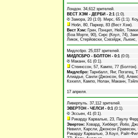
Лондон. 34,612 зрителей.
ВЕСТ ХЭМ - ДЕРБИ - 2:1
(1:0).
Замора, 20 (1:0). Мирс, 65 (1:1). Коу
Нобл, 80, Паркер, 83 (Вест Хэм).
Вест Хэм:
Грин, Пэнцил, Нейл, Томки
(Боа Морте, 90), Сирс (Коул, 74), За
Ликок, Стерйовски, Сэвэйдж, Льюис, 
Мидлсбро. 25,037 зрителей.
МИДЛСБРО - БОЛТОН - 0:1
(0:0).
Маканн, 61 (0:1).
Стеинссон, 57, Кампо, 77 (Болтон).
Мидлсбро:
Тарнбалл, Янг, Погатец, Т
Алиадье, Санли (Джонсон, 64), Алве
Кэхилл, Кампо, Нолан, Маканн, Тэйлор
17 апреля.
Ливерпуль. 37,112 зрителей.
ЭВЕРТОН - ЧЕЛСИ - 0:1
(0:1).
Эссьен, 41 (0:1).
Рикарду Карвалью, 23, Паулу Ферр
Эвертон:
Ховард, Хибберт, Йобо, Джа
Невилл, Карсли, Джонсон (Гравесен, 
Рикарду Карвалью, Э.Коул, Райт-Фил