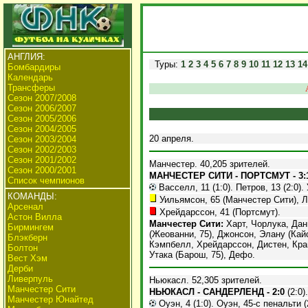
АНГЛИЯ:
Туры:
1
2
3
4
5
6
7
8
9
10
11
12
13
14
Бомбардиры
Календарь
Трансферы
Сезон 2007/2008
Сезон 2006/2007
Сезон 2005/2006
Сезон 2004/2005
20 апреля.
Сезон 2003/2004
Сезон 2002/2003
Сезон 2001/2002
Манчестер. 40,205 зрителей.
Сезон 2000/2001
МАНЧЕСТЕР СИТИ - ПОРТСМУТ - 3:
Список чемпионов
Васселл, 11 (1:0). Петров, 13 (2:0). 
КОМАНДЫ:
Уильямсон, 65 (Манчестер Сити), Л
Арсенал
Хрейдарссон, 41 (Портсмут).
Астон Вилла
Манчестер Сити:
Харт, Чорлука, Дан
Бирмингем
(Жеованни, 75), Джонсон, Элану (Кай
Блэкберн
Кэмпбелл, Хрейдарссон, Дистен, Кран
Болтон
Утака (Барош, 75), Дефо.
Вест Хэм
Дерби
Ливерпуль
Ньюкасл. 52,305 зрителей.
Манчестер Сити
НЬЮКАСЛ - САНДЕРЛЕНД - 2:0
(2:0).
Манчестер Юнайтед
Оуэн, 4 (1:0). Оуэн, 45-с пенальти (