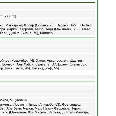
л, 77 (2:1).
нс, Маккартни, Фобер (Солано, 78), Паркер, Нобл, Юнгберг
мора.
Дерби:
Кэрролл, Мирс, Тодд (Макэвели, 83), Стаббс,
Гали, Джонс (Вилья, 75), Миллер.
эйлор (Рошембак, 74), Уитер, Арка, Боатенг, Даунинг,
с.
Болтон:
Аль Хабси, Самуэль, Э.О'Браен, Стеинссон,
, Коэн (Гатри, 46), Расяк (Диуф, 56).
ейра, 57 (Челси).
гиелка, Лескотт, Пинар (Анишебе, 63), Фернандеш,
62), Айегбени.
Челси:
Чех, Паулу Феррейра, Терри,
липс (Макелеле, 81), Микель, Эссьен, Д.Коул (Малуда,