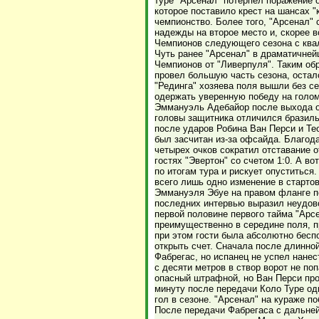
туре "Арсенал" потерпел поражение 
которое поставило крест на шансах "
чемпионство. Более того, "Арсенал"
надежды на второе место и, скорее вс
Чемпионов следующего сезона с ква
Чуть ранее "Арсенал" в драматичней
Чемпионов от "Ливерпуля". Таким об
провел большую часть сезона, осталс
"Рединга" хозяева поля вышли без с
одержать уверенную победу на голом
Эммануэль Адебайор после выхода од
головы защитника отличился бразил
после ударов Робина Ван Перси и Тео
был засчитан из-за офсайда. Благода
четырех очков сократил отставание о
гостях "Эвертон" со счетом 1:0. А во
по итогам тура и рискует опуститьс
всего лишь одно изменение в старто
Эммануэля Эбуе на правом фланге п
последних интервью выразил неудово
первой половине первого тайма "Арс
преимущественно в середине поля, п
при этом гости была абсолютно бесп
открыть счет. Сначала после длинно
Фабрегас, но испанец не успел нане
с десяти метров в створ ворот не по
опасный штрафной, но Ван Перси про
минуту после передачи Коло Туре од
гол в сезоне. "Арсенал" на кураже п
После передачи Фабрегаса с дальней